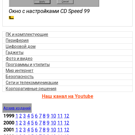
Окно с настройками CD Speed 99
ПК и комплектующие
Периферия
Цифровой дом
Гаджеты
Фото и видео
Программы и утилиты
Мир интернет
Безопасность
Сети и телекоммуникации
Корпоративные решения
Наш канал на Youtube
Архив изданий
1999
1
2
3
4
5
6
7
8
9
10
11
12
2000
1
2
3
4
5
6
7
8
9
10
11
12
2001
1
2
3
4
5
6
7
8
9
10
11
12