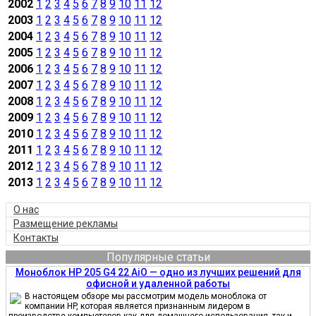
2002
1
2
3
4
5
6
7
8
9
10
11
12
2003
1
2
3
4
5
6
7
8
9
10
11
12
2004
1
2
3
4
5
6
7
8
9
10
11
12
2005
1
2
3
4
5
6
7
8
9
10
11
12
2006
1
2
3
4
5
6
7
8
9
10
11
12
2007
1
2
3
4
5
6
7
8
9
10
11
12
2008
1
2
3
4
5
6
7
8
9
10
11
12
2009
1
2
3
4
5
6
7
8
9
10
11
12
2010
1
2
3
4
5
6
7
8
9
10
11
12
2011
1
2
3
4
5
6
7
8
9
10
11
12
2012
1
2
3
4
5
6
7
8
9
10
11
12
2013
1
2
3
4
5
6
7
8
9
10
11
12
О нас
Размещение рекламы
Контакты
Популярные статьи
Моноблок HP 205 G4 22 AiO — одно из лучших решений для
офисной и удаленной работы
В настоящем обзоре мы рассмотрим модель моноблока от
компании HP, которая является признанным лидером в
производстве компьютеров как для домашнего использования, так и