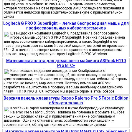
для офисов. Моноблок HP 205 G4 22 — модель нового семейства,
которая построена на базе процессоров AMD последнего поколения и
отличается неплохой производительностью вкупе с привлекательной
ценой
Logitech G PRO X Superlight — легкая беспроводная мышь для
профессиональных киберспортсменов
Швейцарская компания Logitech G представила беспроводную
игровую мышь Logitech G PRO X Superlight. Новинка предназначена
для профессиональных киберспортсменов, а слово Superlight в ее
названии указывает на малый вес этой модели, который не превышает
63 г. Это почти на четверть меньше по сравнению с анонсированным
пару лет тому назад манипулятором Logitech G PRO Wireless
Материнская плата для домашнего майнинга ASRock H110
Pro BTC+
Как показало недавнее исследование Кембриджского
университета — количество людей, которые пользуются сегодня
криптовалютами, приближается к размеру населения небольшой страны
и это только начало, мир меняется. Поэтому компания ASRock
разработала и выпустила в продажу весьма необычную материнскую
плату — H110 PRO BTC+, которую мы и рассмотрим в этом обзоре
Верхняя панель клавиатуры Rapoo Ralemo Pre 5 Fabric Edition
обтянута тканью
Компания Rapoo анонсировала в Китае беспроводную клавиатуру
Ralemo Pre 5 Fabric Edition. Новинка выполнена в формате TKL (без
секции цифровых клавиш) и привлекает внимание оригинальным
дизайном. Одна из отличительных особенностей этой модели —
верхняя панель, обтянутая тканью с меланжевым рисунком
Изогнутый экран монитора MSI Optix MAG301 CR2 обеспечит