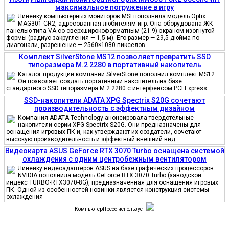
максимальное погружение в игру
Линейку компьютерных мониторов MSI пополнила модель Optix
MAG301 CR2, адресованная любителям игр. Она оборудована ЖК-
панелью типа VA со сверхширокоформатным (21:9) экраном изогнутой
формы (радиус закругления — 1,5 м). Его размер — 29,5 дюйма по
диагонали, разрешение — 2560×1080 пикселов
Комплект SilverStone MS12 позволяет превратить SSD
типоразмера M.2 2280 в портативный накопитель
Каталог продукции компании SilverStone пополнил комплект MS12.
Он позволяет создать портативный накопитель на базе
стандартного SSD типоразмера M.2 2280 с интерфейсом PCI Express
SSD-накопители ADATA XPG Spectrix S20G сочетают
производительность с эффектным дизайном
Компания ADATA Technology анонсировала твердотельные
накопители серии XPG Spectrix S20G. Они предназначены для
оснащения игровых ПК и, как утверждают их создатели, сочетают
высокую производительность и эффектный внешний вид
Видеокарта ASUS GeForce RTX 3070 Turbo оснащена системой
охлаждения с одним центробежным вентилятором
Линейку видеоадаптеров ASUS на базе графических процессоров
NVIDIA пополнила модель GeForce RTX 3070 Turbo (заводской
индекс TURBO-RTX3070-8G), предназначенная для оснащения игровых
ПК. Одной из особенностей новинки является конструкция системы
охлаждения
КомпьютерПресс использует