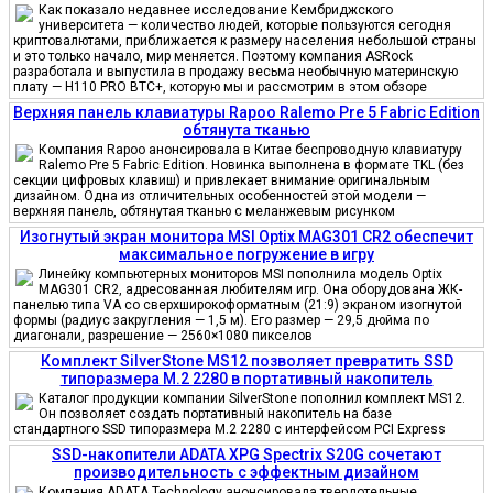
Как показало недавнее исследование Кембриджского
университета — количество людей, которые пользуются сегодня
криптовалютами, приближается к размеру населения небольшой страны
и это только начало, мир меняется. Поэтому компания ASRock
разработала и выпустила в продажу весьма необычную материнскую
плату — H110 PRO BTC+, которую мы и рассмотрим в этом обзоре
Верхняя панель клавиатуры Rapoo Ralemo Pre 5 Fabric Edition
обтянута тканью
Компания Rapoo анонсировала в Китае беспроводную клавиатуру
Ralemo Pre 5 Fabric Edition. Новинка выполнена в формате TKL (без
секции цифровых клавиш) и привлекает внимание оригинальным
дизайном. Одна из отличительных особенностей этой модели —
верхняя панель, обтянутая тканью с меланжевым рисунком
Изогнутый экран монитора MSI Optix MAG301 CR2 обеспечит
максимальное погружение в игру
Линейку компьютерных мониторов MSI пополнила модель Optix
MAG301 CR2, адресованная любителям игр. Она оборудована ЖК-
панелью типа VA со сверхширокоформатным (21:9) экраном изогнутой
формы (радиус закругления — 1,5 м). Его размер — 29,5 дюйма по
диагонали, разрешение — 2560×1080 пикселов
Комплект SilverStone MS12 позволяет превратить SSD
типоразмера M.2 2280 в портативный накопитель
Каталог продукции компании SilverStone пополнил комплект MS12.
Он позволяет создать портативный накопитель на базе
стандартного SSD типоразмера M.2 2280 с интерфейсом PCI Express
SSD-накопители ADATA XPG Spectrix S20G сочетают
производительность с эффектным дизайном
Компания ADATA Technology анонсировала твердотельные