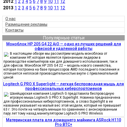
2012
1
2
3
4
5
6
7
8
9
10
11
12
2013
1
2
3
4
5
6
7
8
9
10
11
12
О нас
Размещение рекламы
Контакты
Популярные статьи
Моноблок HP 205 G4 22 AiO — одно из лучших решений для
офисной и удаленной работы
В настоящем обзоре мы рассмотрим модель моноблока от
компании HP, которая является признанным лидером в
производстве компьютеров как для домашнего использования, так и
для офисов. Моноблок HP 205 G4 22 — модель нового семейства,
которая построена на базе процессоров AMD последнего поколения и
отличается неплохой производительностью вкупе с привлекательной
ценой
Logitech G PRO X Superlight — легкая беспроводная мышь для
профессиональных киберспортсменов
Швейцарская компания Logitech G представила беспроводную
игровую мышь Logitech G PRO X Superlight. Новинка предназначена
для профессиональных киберспортсменов, а слово Superlight в ее
названии указывает на малый вес этой модели, который не превышает
63 г. Это почти на четверть меньше по сравнению с анонсированным
пару лет тому назад манипулятором Logitech G PRO Wireless
Материнская плата для домашнего майнинга ASRock H110
Pro BTC+