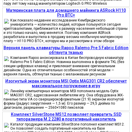
пару лет тому назад манипулятором Logitech G PRO Wireless
Материнская плата для домашнего майнинга ASRock H110
Pro BTC+
Как показало недавнее исследование Кембриджского
университета — количество людей, которые пользуются сегодня
криптовалютами, приближается к размеру населения небольшой страны
и это только начало, мир меняется. Поэтому компания ASRock
разработала и выпустила в продажу весьма необычную материнскую
плату — H110 PRO BTC+, которую мы и рассмотрим в этом обзоре
Верхняя панель клавиатуры Rapoo Ralemo Pre 5 Fabric Edition
обтянута тканью
Компания Rapoo анонсировала в Китае беспроводную клавиатуру
Ralemo Pre 5 Fabric Edition. Новинка выполнена в формате TKL (без
секции цифровых клавиш) и привлекает внимание оригинальным
дизайном. Одна из отличительных особенностей этой модели —
верхняя панель, обтянутая тканью с меланжевым рисунком
Изогнутый экран монитора MSI Optix MAG301 CR2 обеспечит
максимальное погружение в игру
Линейку компьютерных мониторов MSI пополнила модель Optix
MAG301 CR2, адресованная любителям игр. Она оборудована ЖК-
панелью типа VA со сверхширокоформатным (21:9) экраном изогнутой
формы (радиус закругления — 1,5 м). Его размер — 29,5 дюйма по
диагонали, разрешение — 2560×1080 пикселов
Комплект SilverStone MS12 позволяет превратить SSD
типоразмера M.2 2280 в портативный накопитель
Каталог продукции компании SilverStone пополнил комплект MS12.
Он позволяет создать портативный накопитель на базе