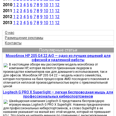
2010
1
2
3
4
5
6
7
8
9
10
11
12
2011
1
2
3
4
5
6
7
8
9
10
11
12
2012
1
2
3
4
5
6
7
8
9
10
11
12
2013
1
2
3
4
5
6
7
8
9
10
11
12
О нас
Размещение рекламы
Контакты
Популярные статьи
Моноблок HP 205 G4 22 AiO — одно из лучших решений для
офисной и удаленной работы
В настоящем обзоре мы рассмотрим модель моноблока от
компании HP, которая является признанным лидером в
производстве компьютеров как для домашнего использования, так и
для офисов. Моноблок HP 205 G4 22 — модель нового семейства,
которая построена на базе процессоров AMD последнего поколения и
отличается неплохой производительностью вкупе с привлекательной
ценой
Logitech G PRO X Superlight — легкая беспроводная мышь для
профессиональных киберспортсменов
Швейцарская компания Logitech G представила беспроводную
игровую мышь Logitech G PRO X Superlight. Новинка предназначена
для профессиональных киберспортсменов, а слово Superlight в ее
названии указывает на малый вес этой модели, который не превышает
63 г. Это почти на четверть меньше по сравнению с анонсированным