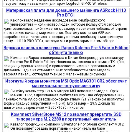
пару лет тому назад манипулятором Logitech G PRO Wireless
Материнская плата для домашнего майнинга ASRock H110
Pro BTC+
Как показало недавнее исследование Кембриджского
университета — количество людей, которые пользуются сегодня
криптовалютами, приближается к размеру населения небольшой страны
и это только начало, мир меняется. Поэтому компания ASRock
разработала и выпустила в продажу весьма необычную материнскую
плату — H110 PRO BTC+, которую мы и рассмотрим в этом обзоре
Верхняя панель клавиатуры Rapoo Ralemo Pre 5 Fabric Edition
обтянута тканью
Компания Rapoo анонсировала в Китае беспроводную клавиатуру
Ralemo Pre 5 Fabric Edition. Новинка выполнена в формате TKL (без
секции цифровых клавиш) и привлекает внимание оригинальным
дизайном. Одна из отличительных особенностей этой модели —
верхняя панель, обтянутая тканью с меланжевым рисунком
Изогнутый экран монитора MSI Optix MAG301 CR2 обеспечит
максимальное погружение в игру
Линейку компьютерных мониторов MSI пополнила модель Optix
MAG301 CR2, адресованная любителям игр. Она оборудована ЖК-
панелью типа VA со сверхширокоформатным (21:9) экраном изогнутой
формы (радиус закругления — 1,5 м). Его размер — 29,5 дюйма по
диагонали, разрешение — 2560×1080 пикселов
Комплект SilverStone MS12 позволяет превратить SSD
типоразмера M.2 2280 в портативный накопитель
Каталог продукции компании SilverStone пополнил комплект MS12.
Он позволяет создать портативный накопитель на базе