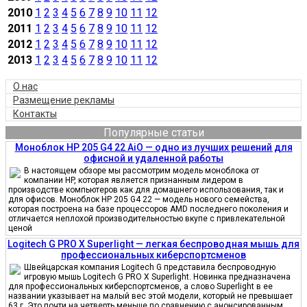
2010
1
2
3
4
5
6
7
8
9
10
11
12
2011
1
2
3
4
5
6
7
8
9
10
11
12
2012
1
2
3
4
5
6
7
8
9
10
11
12
2013
1
2
3
4
5
6
7
8
9
10
11
12
О нас
Размещение рекламы
Контакты
Популярные статьи
Моноблок HP 205 G4 22 AiO — одно из лучших решений для
офисной и удаленной работы
В настоящем обзоре мы рассмотрим модель моноблока от
компании HP, которая является признанным лидером в
производстве компьютеров как для домашнего использования, так и
для офисов. Моноблок HP 205 G4 22 — модель нового семейства,
которая построена на базе процессоров AMD последнего поколения и
отличается неплохой производительностью вкупе с привлекательной
ценой
Logitech G PRO X Superlight — легкая беспроводная мышь для
профессиональных киберспортсменов
Швейцарская компания Logitech G представила беспроводную
игровую мышь Logitech G PRO X Superlight. Новинка предназначена
для профессиональных киберспортсменов, а слово Superlight в ее
названии указывает на малый вес этой модели, который не превышает
63 г. Это почти на четверть меньше по сравнению с анонсированным