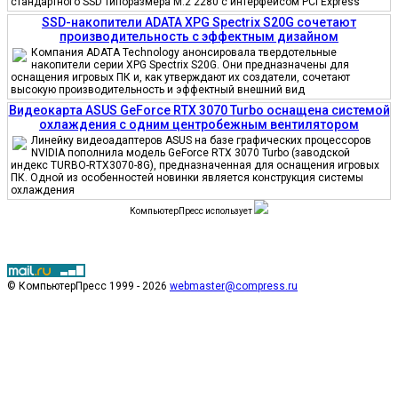
стандартного SSD типоразмера M.2 2280 с интерфейсом PCI Express
SSD-накопители ADATA XPG Spectrix S20G сочетают
производительность с эффектным дизайном
Компания ADATA Technology анонсировала твердотельные
накопители серии XPG Spectrix S20G. Они предназначены для
оснащения игровых ПК и, как утверждают их создатели, сочетают
высокую производительность и эффектный внешний вид
Видеокарта ASUS GeForce RTX 3070 Turbo оснащена системой
охлаждения с одним центробежным вентилятором
Линейку видеоадаптеров ASUS на базе графических процессоров
NVIDIA пополнила модель GeForce RTX 3070 Turbo (заводской
индекс TURBO-RTX3070-8G), предназначенная для оснащения игровых
ПК. Одной из особенностей новинки является конструкция системы
охлаждения
КомпьютерПресс использует
© КомпьютерПресс 1999 - 2026
webmaster@compress.ru