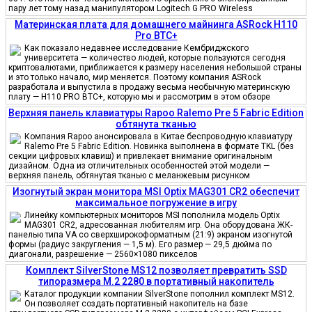
пару лет тому назад манипулятором Logitech G PRO Wireless
Материнская плата для домашнего майнинга ASRock H110
Pro BTC+
Как показало недавнее исследование Кембриджского
университета — количество людей, которые пользуются сегодня
криптовалютами, приближается к размеру населения небольшой страны
и это только начало, мир меняется. Поэтому компания ASRock
разработала и выпустила в продажу весьма необычную материнскую
плату — H110 PRO BTC+, которую мы и рассмотрим в этом обзоре
Верхняя панель клавиатуры Rapoo Ralemo Pre 5 Fabric Edition
обтянута тканью
Компания Rapoo анонсировала в Китае беспроводную клавиатуру
Ralemo Pre 5 Fabric Edition. Новинка выполнена в формате TKL (без
секции цифровых клавиш) и привлекает внимание оригинальным
дизайном. Одна из отличительных особенностей этой модели —
верхняя панель, обтянутая тканью с меланжевым рисунком
Изогнутый экран монитора MSI Optix MAG301 CR2 обеспечит
максимальное погружение в игру
Линейку компьютерных мониторов MSI пополнила модель Optix
MAG301 CR2, адресованная любителям игр. Она оборудована ЖК-
панелью типа VA со сверхширокоформатным (21:9) экраном изогнутой
формы (радиус закругления — 1,5 м). Его размер — 29,5 дюйма по
диагонали, разрешение — 2560×1080 пикселов
Комплект SilverStone MS12 позволяет превратить SSD
типоразмера M.2 2280 в портативный накопитель
Каталог продукции компании SilverStone пополнил комплект MS12.
Он позволяет создать портативный накопитель на базе