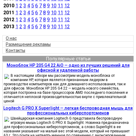
2010
1
2
3
4
5
6
7
8
9
10
11
12
2011
1
2
3
4
5
6
7
8
9
10
11
12
2012
1
2
3
4
5
6
7
8
9
10
11
12
2013
1
2
3
4
5
6
7
8
9
10
11
12
О нас
Размещение рекламы
Контакты
Популярные статьи
Моноблок HP 205 G4 22 AiO — одно из лучших решений для
офисной и удаленной работы
В настоящем обзоре мы рассмотрим модель моноблока от
компании HP, которая является признанным лидером в
производстве компьютеров как для домашнего использования, так и
для офисов. Моноблок HP 205 G4 22 — модель нового семейства,
которая построена на базе процессоров AMD последнего поколения и
отличается неплохой производительностью вкупе с привлекательной
ценой
Logitech G PRO X Superlight — легкая беспроводная мышь для
профессиональных киберспортсменов
Швейцарская компания Logitech G представила беспроводную
игровую мышь Logitech G PRO X Superlight. Новинка предназначена
для профессиональных киберспортсменов, а слово Superlight в ее
названии указывает на малый вес этой модели, который не превышает
63 г. Это почти на четверть меньше по сравнению с анонсированным