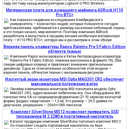
пару лет тому назад манипулятором Logitech G PRO Wireless
Материнская плата для домашнего майнинга ASRock H110
Pro BTC+
Как показало недавнее исследование Кембриджского
университета — количество людей, которые пользуются сегодня
криптовалютами, приближается к размеру населения небольшой страны
и это только начало, мир меняется. Поэтому компания ASRock
разработала и выпустила в продажу весьма необычную материнскую
плату — H110 PRO BTC+, которую мы и рассмотрим в этом обзоре
Верхняя панель клавиатуры Rapoo Ralemo Pre 5 Fabric Edition
обтянута тканью
Компания Rapoo анонсировала в Китае беспроводную клавиатуру
Ralemo Pre 5 Fabric Edition. Новинка выполнена в формате TKL (без
секции цифровых клавиш) и привлекает внимание оригинальным
дизайном. Одна из отличительных особенностей этой модели —
верхняя панель, обтянутая тканью с меланжевым рисунком
Изогнутый экран монитора MSI Optix MAG301 CR2 обеспечит
максимальное погружение в игру
Линейку компьютерных мониторов MSI пополнила модель Optix
MAG301 CR2, адресованная любителям игр. Она оборудована ЖК-
панелью типа VA со сверхширокоформатным (21:9) экраном изогнутой
формы (радиус закругления — 1,5 м). Его размер — 29,5 дюйма по
диагонали, разрешение — 2560×1080 пикселов
Комплект SilverStone MS12 позволяет превратить SSD
типоразмера M.2 2280 в портативный накопитель
Каталог продукции компании SilverStone пополнил комплект MS12.
Он позволяет создать портативный накопитель на базе