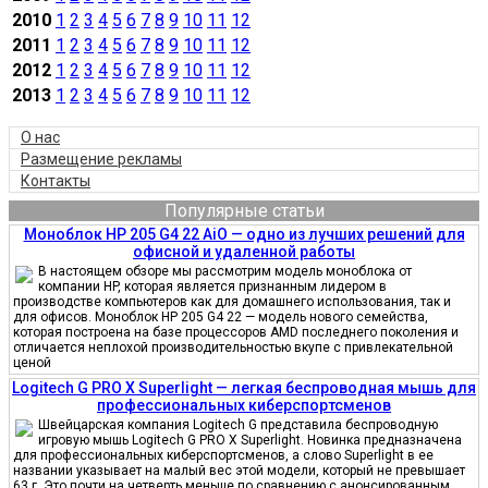
2010
1
2
3
4
5
6
7
8
9
10
11
12
2011
1
2
3
4
5
6
7
8
9
10
11
12
2012
1
2
3
4
5
6
7
8
9
10
11
12
2013
1
2
3
4
5
6
7
8
9
10
11
12
О нас
Размещение рекламы
Контакты
Популярные статьи
Моноблок HP 205 G4 22 AiO — одно из лучших решений для
офисной и удаленной работы
В настоящем обзоре мы рассмотрим модель моноблока от
компании HP, которая является признанным лидером в
производстве компьютеров как для домашнего использования, так и
для офисов. Моноблок HP 205 G4 22 — модель нового семейства,
которая построена на базе процессоров AMD последнего поколения и
отличается неплохой производительностью вкупе с привлекательной
ценой
Logitech G PRO X Superlight — легкая беспроводная мышь для
профессиональных киберспортсменов
Швейцарская компания Logitech G представила беспроводную
игровую мышь Logitech G PRO X Superlight. Новинка предназначена
для профессиональных киберспортсменов, а слово Superlight в ее
названии указывает на малый вес этой модели, который не превышает
63 г. Это почти на четверть меньше по сравнению с анонсированным