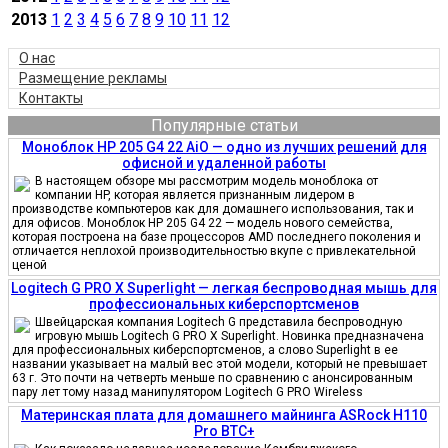
2013
1
2
3
4
5
6
7
8
9
10
11
12
О нас
Размещение рекламы
Контакты
Популярные статьи
Моноблок HP 205 G4 22 AiO — одно из лучших решений для
офисной и удаленной работы
В настоящем обзоре мы рассмотрим модель моноблока от
компании HP, которая является признанным лидером в
производстве компьютеров как для домашнего использования, так и
для офисов. Моноблок HP 205 G4 22 — модель нового семейства,
которая построена на базе процессоров AMD последнего поколения и
отличается неплохой производительностью вкупе с привлекательной
ценой
Logitech G PRO X Superlight — легкая беспроводная мышь для
профессиональных киберспортсменов
Швейцарская компания Logitech G представила беспроводную
игровую мышь Logitech G PRO X Superlight. Новинка предназначена
для профессиональных киберспортсменов, а слово Superlight в ее
названии указывает на малый вес этой модели, который не превышает
63 г. Это почти на четверть меньше по сравнению с анонсированным
пару лет тому назад манипулятором Logitech G PRO Wireless
Материнская плата для домашнего майнинга ASRock H110
Pro BTC+