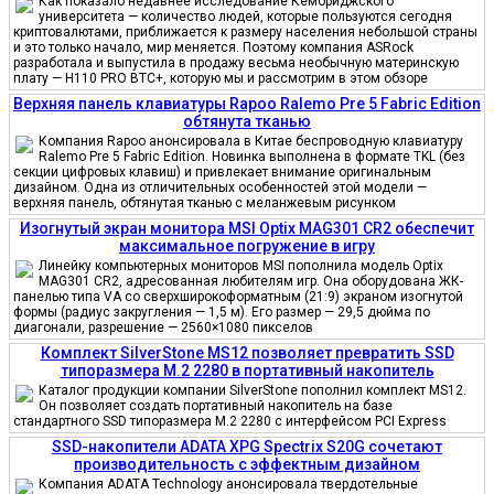
Как показало недавнее исследование Кембриджского
университета — количество людей, которые пользуются сегодня
криптовалютами, приближается к размеру населения небольшой страны
и это только начало, мир меняется. Поэтому компания ASRock
разработала и выпустила в продажу весьма необычную материнскую
плату — H110 PRO BTC+, которую мы и рассмотрим в этом обзоре
Верхняя панель клавиатуры Rapoo Ralemo Pre 5 Fabric Edition
обтянута тканью
Компания Rapoo анонсировала в Китае беспроводную клавиатуру
Ralemo Pre 5 Fabric Edition. Новинка выполнена в формате TKL (без
секции цифровых клавиш) и привлекает внимание оригинальным
дизайном. Одна из отличительных особенностей этой модели —
верхняя панель, обтянутая тканью с меланжевым рисунком
Изогнутый экран монитора MSI Optix MAG301 CR2 обеспечит
максимальное погружение в игру
Линейку компьютерных мониторов MSI пополнила модель Optix
MAG301 CR2, адресованная любителям игр. Она оборудована ЖК-
панелью типа VA со сверхширокоформатным (21:9) экраном изогнутой
формы (радиус закругления — 1,5 м). Его размер — 29,5 дюйма по
диагонали, разрешение — 2560×1080 пикселов
Комплект SilverStone MS12 позволяет превратить SSD
типоразмера M.2 2280 в портативный накопитель
Каталог продукции компании SilverStone пополнил комплект MS12.
Он позволяет создать портативный накопитель на базе
стандартного SSD типоразмера M.2 2280 с интерфейсом PCI Express
SSD-накопители ADATA XPG Spectrix S20G сочетают
производительность с эффектным дизайном
Компания ADATA Technology анонсировала твердотельные