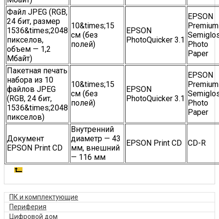
Файл JPEG (RGB,
EPSON
24 бит, размер
10&times;15
Premium
1536&times;2048
EPSON
см (без
Semiglo
пикселов,
PhotoQuicker 3.1
полей)
Photo
объем — 1,2
Paper
Мбайт)
Пакетная печать
EPSON
набора из 10
10&times;15
Premium
файлов JPEG
EPSON
см (без
Semiglo
(RGB, 24 бит,
PhotoQuicker 3.1
полей)
Photo
1536&times;2048
Paper
пикселов)
Внутренний
Документ
диаметр — 43
EPSON Print CD
CD-R
EPSON Print CD
мм, внешний
— 116 мм
ПК и комплектующие
Периферия
Цифровой дом