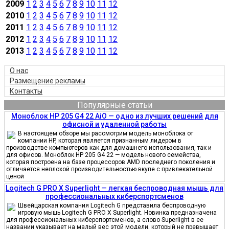
2009
1
2
3
4
5
6
7
8
9
10
11
12
2010
1
2
3
4
5
6
7
8
9
10
11
12
2011
1
2
3
4
5
6
7
8
9
10
11
12
2012
1
2
3
4
5
6
7
8
9
10
11
12
2013
1
2
3
4
5
6
7
8
9
10
11
12
О нас
Размещение рекламы
Контакты
Популярные статьи
Моноблок HP 205 G4 22 AiO — одно из лучших решений для
офисной и удаленной работы
В настоящем обзоре мы рассмотрим модель моноблока от
компании HP, которая является признанным лидером в
производстве компьютеров как для домашнего использования, так и
для офисов. Моноблок HP 205 G4 22 — модель нового семейства,
которая построена на базе процессоров AMD последнего поколения и
отличается неплохой производительностью вкупе с привлекательной
ценой
Logitech G PRO X Superlight — легкая беспроводная мышь для
профессиональных киберспортсменов
Швейцарская компания Logitech G представила беспроводную
игровую мышь Logitech G PRO X Superlight. Новинка предназначена
для профессиональных киберспортсменов, а слово Superlight в ее
названии указывает на малый вес этой модели, который не превышает