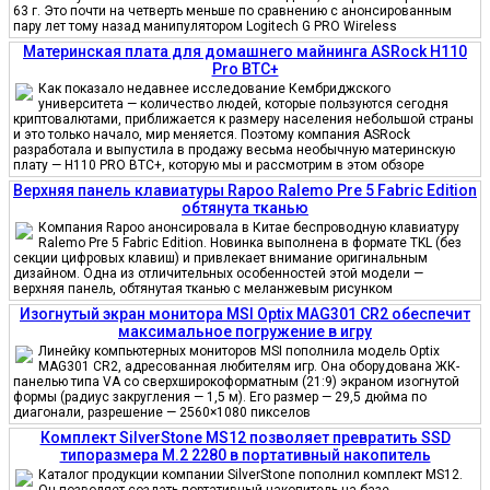
63 г. Это почти на четверть меньше по сравнению с анонсированным
пару лет тому назад манипулятором Logitech G PRO Wireless
Материнская плата для домашнего майнинга ASRock H110
Pro BTC+
Как показало недавнее исследование Кембриджского
университета — количество людей, которые пользуются сегодня
криптовалютами, приближается к размеру населения небольшой страны
и это только начало, мир меняется. Поэтому компания ASRock
разработала и выпустила в продажу весьма необычную материнскую
плату — H110 PRO BTC+, которую мы и рассмотрим в этом обзоре
Верхняя панель клавиатуры Rapoo Ralemo Pre 5 Fabric Edition
обтянута тканью
Компания Rapoo анонсировала в Китае беспроводную клавиатуру
Ralemo Pre 5 Fabric Edition. Новинка выполнена в формате TKL (без
секции цифровых клавиш) и привлекает внимание оригинальным
дизайном. Одна из отличительных особенностей этой модели —
верхняя панель, обтянутая тканью с меланжевым рисунком
Изогнутый экран монитора MSI Optix MAG301 CR2 обеспечит
максимальное погружение в игру
Линейку компьютерных мониторов MSI пополнила модель Optix
MAG301 CR2, адресованная любителям игр. Она оборудована ЖК-
панелью типа VA со сверхширокоформатным (21:9) экраном изогнутой
формы (радиус закругления — 1,5 м). Его размер — 29,5 дюйма по
диагонали, разрешение — 2560×1080 пикселов
Комплект SilverStone MS12 позволяет превратить SSD
типоразмера M.2 2280 в портативный накопитель
Каталог продукции компании SilverStone пополнил комплект MS12.
Он позволяет создать портативный накопитель на базе