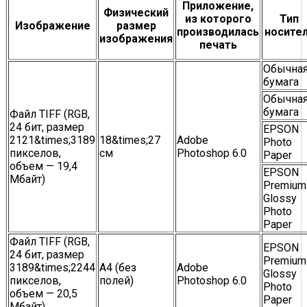
Приложение,
Физический
из которого
Тип
Изображение
размер
производилась
носите
изображения
печать
Обычна
бумага
Обычна
бумага
Файл TIFF (RGB,
24 бит, размер
EPSON
2121&times;3189
18&times;27
Adobe
Photo
пикселов,
см
Photoshop 6.0
Paper
объем — 19,4
EPSON
Мбайт)
Premium
Glossy
Photo
Paper
Файл TIFF (RGB,
EPSON
24 бит, размер
Premium
3189&times;2244
А4 (без
Adobe
Glossy
пикселов,
полей)
Photoshop 6.0
Photo
объем — 20,5
Paper
Мбайт)