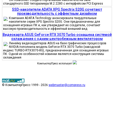
стандартного SSD типоразмера M.2 2280 с интерфейсом PCI Express
SSD-накопители ADATA XPG Spectrix S20G сочетают
производительность с эффектным дизайном
Компания ADATA Technology анонсировала твердотельные
накопители серии XPG Spectrix S20G. Они предназначены для
оснащения игровых ПК и, как утверждают их создатели, сочетают
высокую производительность и эффектный внешний вид
Видеокарта ASUS GeForce RTX 3070 Turbo оснащена системой
охлаждения с одним центробежным вентилятором
Линейку видеоадаптеров ASUS на базе графических процессоров
NVIDIA пополнила модель GeForce RTX 3070 Turbo (заводской
индекс TURBO-RTX3070-8G), предназначенная для оснащения игровых
ПК. Одной из особенностей новинки является конструкция системы
охлаждения
КомпьютерПресс использует
© КомпьютерПресс 1999 - 2026
webmaster@compress.ru