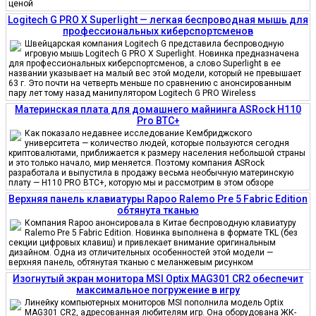
ценой
Logitech G PRO X Superlight — легкая беспроводная мышь для
профессиональных киберспортсменов
Швейцарская компания Logitech G представила беспроводную
игровую мышь Logitech G PRO X Superlight. Новинка предназначена
для профессиональных киберспортсменов, а слово Superlight в ее
названии указывает на малый вес этой модели, который не превышает
63 г. Это почти на четверть меньше по сравнению с анонсированным
пару лет тому назад манипулятором Logitech G PRO Wireless
Материнская плата для домашнего майнинга ASRock H110
Pro BTC+
Как показало недавнее исследование Кембриджского
университета — количество людей, которые пользуются сегодня
криптовалютами, приближается к размеру населения небольшой страны
и это только начало, мир меняется. Поэтому компания ASRock
разработала и выпустила в продажу весьма необычную материнскую
плату — H110 PRO BTC+, которую мы и рассмотрим в этом обзоре
Верхняя панель клавиатуры Rapoo Ralemo Pre 5 Fabric Edition
обтянута тканью
Компания Rapoo анонсировала в Китае беспроводную клавиатуру
Ralemo Pre 5 Fabric Edition. Новинка выполнена в формате TKL (без
секции цифровых клавиш) и привлекает внимание оригинальным
дизайном. Одна из отличительных особенностей этой модели —
верхняя панель, обтянутая тканью с меланжевым рисунком
Изогнутый экран монитора MSI Optix MAG301 CR2 обеспечит
максимальное погружение в игру
Линейку компьютерных мониторов MSI пополнила модель Optix
MAG301 CR2, адресованная любителям игр. Она оборудована ЖК-