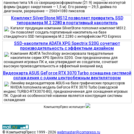
панелью типа VA со сверхширокоформатным (21:9) экраном изогнутой
формы (радиус закругления — 1,5 м). Его размер — 29,5 дюйма по
диагонали, разрешение — 2560×1080 пикселов
Комплект SilverStone MS12 позволяет превратить SSD
типоразмера M.2 2280 в портативный накопитель
Каталог продукции компании SilverStone пополнил комплект MS12.
Он позволяет создать портативный накопитель на базе
стандартного SSD типоразмера M.2 2280 с интерфейсом PCI Express
SSD-накопители ADATA XPG Spectrix S20G сочетают
производительность с эффектным дизайном
Компания ADATA Technology анонсировала твердотельные
накопители серии XPG Spectrix S20G. Они предназначены для
оснащения игровых ПК и, как утверждают их создатели, сочетают
высокую производительность и эффектный внешний вид
Видеокарта ASUS GeForce RTX 3070 Turbo оснащена системой
охлаждения с одним центробежным вентилятором
Линейку видеоадаптеров ASUS на базе графических процессоров
NVIDIA пополнила модель GeForce RTX 3070 Turbo (заводской
индекс TURBO-RTX3070-8G), предназначенная для оснащения игровых
ПК. Одной из особенностей новинки является конструкция системы
охлаждения
КомпьютерПресс использует
© КомпьютерПресс 1999 - 2026
webmaster@compress.ru