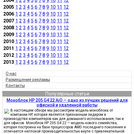
2004
1
2
3
4
5
6
7
8
9
10
11
12
2005
1
2
3
4
5
6
7
8
9
10
11
12
2006
1
2
3
4
5
6
7
8
9
10
11
12
2007
1
2
3
4
5
6
7
8
9
10
11
12
2008
1
2
3
4
5
6
7
8
9
10
11
12
2009
1
2
3
4
5
6
7
8
9
10
11
12
2010
1
2
3
4
5
6
7
8
9
10
11
12
2011
1
2
3
4
5
6
7
8
9
10
11
12
2012
1
2
3
4
5
6
7
8
9
10
11
12
2013
1
2
3
4
5
6
7
8
9
10
11
12
О нас
Размещение рекламы
Контакты
Популярные статьи
Моноблок HP 205 G4 22 AiO — одно из лучших решений для
офисной и удаленной работы
В настоящем обзоре мы рассмотрим модель моноблока от
компании HP, которая является признанным лидером в
производстве компьютеров как для домашнего использования, так и
для офисов. Моноблок HP 205 G4 22 — модель нового семейства,
которая построена на базе процессоров AMD последнего поколения и
отличается неплохой производительностью вкупе с привлекательной