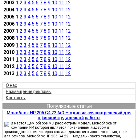
2003
1
2
3
4
5
6
7
8
9
10
11
12
2004
1
2
3
4
5
6
7
8
9
10
11
12
2005
1
2
3
4
5
6
7
8
9
10
11
12
2006
1
2
3
4
5
6
7
8
9
10
11
12
2007
1
2
3
4
5
6
7
8
9
10
11
12
2008
1
2
3
4
5
6
7
8
9
10
11
12
2009
1
2
3
4
5
6
7
8
9
10
11
12
2010
1
2
3
4
5
6
7
8
9
10
11
12
2011
1
2
3
4
5
6
7
8
9
10
11
12
2012
1
2
3
4
5
6
7
8
9
10
11
12
2013
1
2
3
4
5
6
7
8
9
10
11
12
О нас
Размещение рекламы
Контакты
Популярные статьи
Моноблок HP 205 G4 22 AiO — одно из лучших решений для
офисной и удаленной работы
В настоящем обзоре мы рассмотрим модель моноблока от
компании HP, которая является признанным лидером в
производстве компьютеров как для домашнего использования, так и
для офисов. Моноблок HP 205 G4 22 — модель нового семейства,