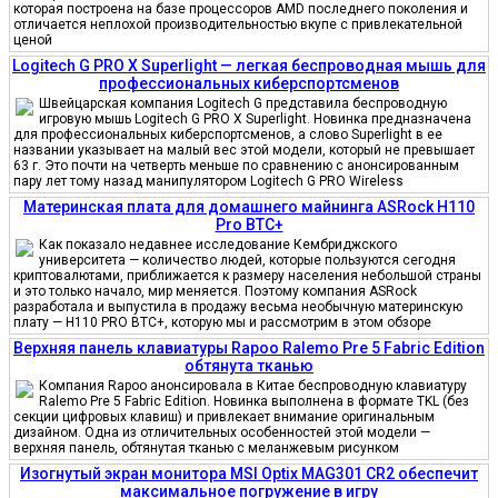
которая построена на базе процессоров AMD последнего поколения и
отличается неплохой производительностью вкупе с привлекательной
ценой
Logitech G PRO X Superlight — легкая беспроводная мышь для
профессиональных киберспортсменов
Швейцарская компания Logitech G представила беспроводную
игровую мышь Logitech G PRO X Superlight. Новинка предназначена
для профессиональных киберспортсменов, а слово Superlight в ее
названии указывает на малый вес этой модели, который не превышает
63 г. Это почти на четверть меньше по сравнению с анонсированным
пару лет тому назад манипулятором Logitech G PRO Wireless
Материнская плата для домашнего майнинга ASRock H110
Pro BTC+
Как показало недавнее исследование Кембриджского
университета — количество людей, которые пользуются сегодня
криптовалютами, приближается к размеру населения небольшой страны
и это только начало, мир меняется. Поэтому компания ASRock
разработала и выпустила в продажу весьма необычную материнскую
плату — H110 PRO BTC+, которую мы и рассмотрим в этом обзоре
Верхняя панель клавиатуры Rapoo Ralemo Pre 5 Fabric Edition
обтянута тканью
Компания Rapoo анонсировала в Китае беспроводную клавиатуру
Ralemo Pre 5 Fabric Edition. Новинка выполнена в формате TKL (без
секции цифровых клавиш) и привлекает внимание оригинальным
дизайном. Одна из отличительных особенностей этой модели —
верхняя панель, обтянутая тканью с меланжевым рисунком
Изогнутый экран монитора MSI Optix MAG301 CR2 обеспечит
максимальное погружение в игру