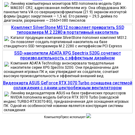
Линейку компьютерных мониторов MSI пополнила модель Optix
MAG301 CR2, адресованная любителям игр. Она оборудована ЖК-
панелью типа VA со сверхширокоформатным (21:9) экраном изогнутой
формы (радиус закругления — 1,5 м). Его размер — 29,5 дюйма по
диагонали, разрешение — 2560×1080 пикселов
Комплект SilverStone MS12 позволяет превратить SSD
типоразмера M.2 2280 в портативный накопитель
Каталог продукции компании SilverStone пополнил комплект MS12.
Он позволяет создать портативный накопитель на базе
стандартного SSD типоразмера M.2 2280 с интерфейсом PCI Express
SSD-накопители ADATA XPG Spectrix S20G сочетают
производительность с эффектным дизайном
Компания ADATA Technology анонсировала твердотельные
накопители серии XPG Spectrix S20G. Они предназначены для
оснащения игровых ПК и, как утверждают их создатели, сочетают
высокую производительность и эффектный внешний вид
Видеокарта ASUS GeForce RTX 3070 Turbo оснащена системой
охлаждения с одним центробежным вентилятором
Линейку видеоадаптеров ASUS на базе графических процессоров
NVIDIA пополнила модель GeForce RTX 3070 Turbo (заводской
индекс TURBO-RTX3070-8G), предназначенная для оснащения игровых
ПК. Одной из особенностей новинки является конструкция системы
охлаждения
КомпьютерПресс использует