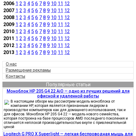
2006
1
2
3
4
5
6
7
8
9
10
11
12
2007
1
2
3
4
5
6
7
8
9
10
11
12
2008
1
2
3
4
5
6
7
8
9
10
11
12
2009
1
2
3
4
5
6
7
8
9
10
11
12
2010
1
2
3
4
5
6
7
8
9
10
11
12
2011
1
2
3
4
5
6
7
8
9
10
11
12
2012
1
2
3
4
5
6
7
8
9
10
11
12
2013
1
2
3
4
5
6
7
8
9
10
11
12
О нас
Размещение рекламы
Контакты
Популярные статьи
Моноблок HP 205 G4 22 AiO — одно из лучших решений для
офисной и удаленной работы
В настоящем обзоре мы рассмотрим модель моноблока от
компании HP, которая является признанным лидером в
производстве компьютеров как для домашнего использования, так и
для офисов. Моноблок HP 205 G4 22 — модель нового семейства,
которая построена на базе процессоров AMD последнего поколения и
отличается неплохой производительностью вкупе с привлекательной
ценой
Logitech G PRO X Superlight — легкая беспроводная мышь для