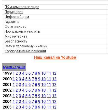
ПК и комплектующие
Периферия
Цифровой дом
Гаджеты
Фото и видео
Программы и утилиты
Мир интернет
Безопасность
Сети и телекоммуникации
Корпоративные решения
Наш канал на Youtube
Архив изданий
1999
1
2
3
4
5
6
7
8
9
10
11
12
2000
1
2
3
4
5
6
7
8
9
10
11
12
2001
1
2
3
4
5
6
7
8
9
10
11
12
2002
1
2
3
4
5
6
7
8
9
10
11
12
2003
1
2
3
4
5
6
7
8
9
10
11
12
2004
1
2
3
4
5
6
7
8
9
10
11
12
2005
1
2
3
4
5
6
7
8
9
10
11
12