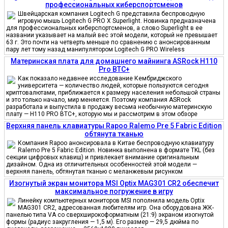
профессиональных киберспортсменов
Швейцарская компания Logitech G представила беспроводную
игровую мышь Logitech G PRO X Superlight. Новинка предназначена
для профессиональных киберспортсменов, а слово Superlight в ее
названии указывает на малый вес этой модели, который не превышает
63 г. Это почти на четверть меньше по сравнению с анонсированным
пару лет тому назад манипулятором Logitech G PRO Wireless
Материнская плата для домашнего майнинга ASRock H110
Pro BTC+
Как показало недавнее исследование Кембриджского
университета — количество людей, которые пользуются сегодня
криптовалютами, приближается к размеру населения небольшой страны
и это только начало, мир меняется. Поэтому компания ASRock
разработала и выпустила в продажу весьма необычную материнскую
плату — H110 PRO BTC+, которую мы и рассмотрим в этом обзоре
Верхняя панель клавиатуры Rapoo Ralemo Pre 5 Fabric Edition
обтянута тканью
Компания Rapoo анонсировала в Китае беспроводную клавиатуру
Ralemo Pre 5 Fabric Edition. Новинка выполнена в формате TKL (без
секции цифровых клавиш) и привлекает внимание оригинальным
дизайном. Одна из отличительных особенностей этой модели —
верхняя панель, обтянутая тканью с меланжевым рисунком
Изогнутый экран монитора MSI Optix MAG301 CR2 обеспечит
максимальное погружение в игру
Линейку компьютерных мониторов MSI пополнила модель Optix
MAG301 CR2, адресованная любителям игр. Она оборудована ЖК-
панелью типа VA со сверхширокоформатным (21:9) экраном изогнутой
формы (радиус закругления — 1,5 м). Его размер — 29,5 дюйма по