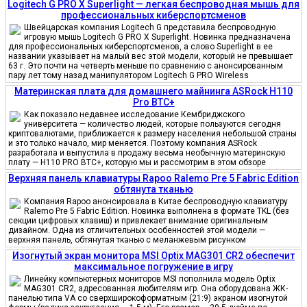
Logitech G PRO X Superlight — легкая беспроводная мышь для
профессиональных киберспортсменов
Швейцарская компания Logitech G представила беспроводную
игровую мышь Logitech G PRO X Superlight. Новинка предназначена
для профессиональных киберспортсменов, а слово Superlight в ее
названии указывает на малый вес этой модели, который не превышает
63 г. Это почти на четверть меньше по сравнению с анонсированным
пару лет тому назад манипулятором Logitech G PRO Wireless
Материнская плата для домашнего майнинга ASRock H110
Pro BTC+
Как показало недавнее исследование Кембриджского
университета — количество людей, которые пользуются сегодня
криптовалютами, приближается к размеру населения небольшой страны
и это только начало, мир меняется. Поэтому компания ASRock
разработала и выпустила в продажу весьма необычную материнскую
плату — H110 PRO BTC+, которую мы и рассмотрим в этом обзоре
Верхняя панель клавиатуры Rapoo Ralemo Pre 5 Fabric Edition
обтянута тканью
Компания Rapoo анонсировала в Китае беспроводную клавиатуру
Ralemo Pre 5 Fabric Edition. Новинка выполнена в формате TKL (без
секции цифровых клавиш) и привлекает внимание оригинальным
дизайном. Одна из отличительных особенностей этой модели —
верхняя панель, обтянутая тканью с меланжевым рисунком
Изогнутый экран монитора MSI Optix MAG301 CR2 обеспечит
максимальное погружение в игру
Линейку компьютерных мониторов MSI пополнила модель Optix
MAG301 CR2, адресованная любителям игр. Она оборудована ЖК-
панелью типа VA со сверхширокоформатным (21:9) экраном изогнутой