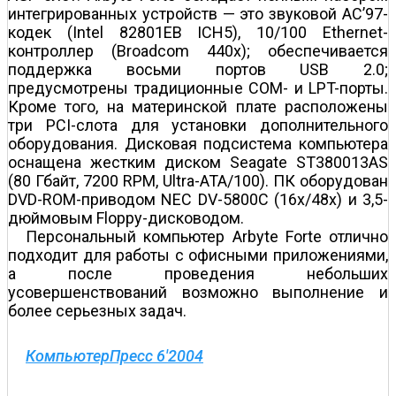
интегрированных устройств — это звуковой AC’97-
кодек (Intel 82801EB ICH5), 10/100 Ethernet-
контроллер (Broadcom 440x); обеспечивается
поддержка восьми портов USB 2.0;
предусмотрены традиционные COM- и LPT-порты.
Кроме того, на материнской плате расположены
три PCI-слота для установки дополнительного
оборудования. Дисковая подсистема компьютера
оснащена жестким диском Seagate ST380013AS
(80 Гбайт, 7200 RPM, Ultra-ATA/100). ПК оборудован
DVD-ROM-приводом NEC DV-5800C (16x/48x) и 3,5-
дюймовым Floppy-дисководом.
Персональный компьютер Arbyte Forte отлично
подходит для работы с офисными приложениями,
а после проведения небольших
усовершенствований возможно выполнение и
более серьезных задач.
КомпьютерПресс 6'2004