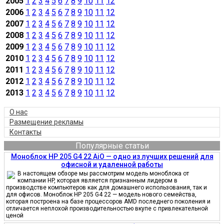
2005
1
2
3
4
5
6
7
8
9
10
11
12
2006
1
2
3
4
5
6
7
8
9
10
11
12
2007
1
2
3
4
5
6
7
8
9
10
11
12
2008
1
2
3
4
5
6
7
8
9
10
11
12
2009
1
2
3
4
5
6
7
8
9
10
11
12
2010
1
2
3
4
5
6
7
8
9
10
11
12
2011
1
2
3
4
5
6
7
8
9
10
11
12
2012
1
2
3
4
5
6
7
8
9
10
11
12
2013
1
2
3
4
5
6
7
8
9
10
11
12
О нас
Размещение рекламы
Контакты
Популярные статьи
Моноблок HP 205 G4 22 AiO — одно из лучших решений для
офисной и удаленной работы
В настоящем обзоре мы рассмотрим модель моноблока от
компании HP, которая является признанным лидером в
производстве компьютеров как для домашнего использования, так и
для офисов. Моноблок HP 205 G4 22 — модель нового семейства,
которая построена на базе процессоров AMD последнего поколения и
отличается неплохой производительностью вкупе с привлекательной
ценой