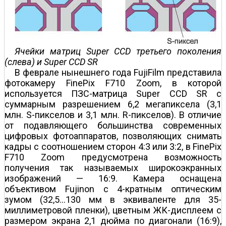
Ячейки матриц Super CCD третьего поколения
(слева) и Super CCD SR
В феврале нынешнего года FujiFilm представила
фотокамеру FinePix F710 Zoom, в которой
используется ПЗС-матрица Super CCD SR с
суммарным разрешением 6,2 мегапиксела (3,1
млн. S-пикселов и 3,1 млн. R-пикселов). В отличие
от подавляющего большинства современных
цифровых фотоаппаратов, позволяющих снимать
кадры с соотношением сторон 4:3 или 3:2, в FinePix
F710 Zoom предусмотрена возможность
получения так называемых широкоэкранных
изображений — 16:9. Камера оснащена
объективом Fujinon с 4-кратным оптическим
зумом (32,5…130 мм в эквиваленте для 35-
миллиметровой пленки), цветным ЖК-дисплеем с
размером экрана 2,1 дюйма по диагонали (16:9),