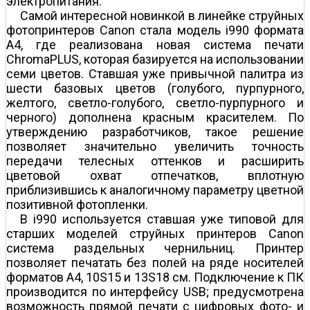
электропитания.
Самой интересной новинкой в линейке струйных
фотопринтеров Canon стала модель i990 формата
А4, где реализована новая система печати
ChromaPLUS, которая базируется на использовании
семи цветов. Ставшая уже привычной палитра из
шести базовых цветов (голубого, пурпурного,
желтого, светло-голубого, светло-пурпурного и
черного) дополнена красным красителем. По
утверждению разработчиков, такое решение
позволяет значительно увеличить точность
передачи телесных оттенков и расширить
цветовой охват отпечатков, вплотную
приблизившись к аналогичному параметру цветной
позитивной фотопленки.
В i990 используется ставшая уже типовой для
старших моделей струйных принтеров Canon
система раздельных чернильниц. Принтер
позволяет печатать без полей на ряде носителей
форматов А4, 10Ѕ15 и 13Ѕ18 см. Подключение к ПК
производится по интерфейсу USB; предусмотрена
возможность прямой печати с цифровых фото- и