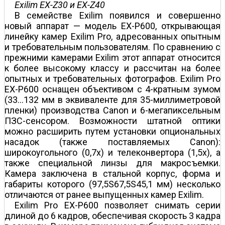
Exilim EX-Z30 и EX-Z40
В семействе Exilim появился и совершенно
новый аппарат — модель EX-P600, открывающая
линейку камер Exilim Pro, адресованных опытным
и требовательным пользователям. По сравнению с
прежними камерами Exilim этот аппарат относится
к более высокому классу и рассчитан на более
опытных и требовательных фотографов. Exilim Pro
EX-P600 оснащен объективом c 4-кратным зумом
(33…132 мм в эквиваленте для 35-миллиметровой
пленки) производства Canon и 6-мегапиксельным
ПЗС-сенсором. Возможности штатной оптики
можно расширить путем установки опциональных
насадок (также поставляемых Canon):
широкоугольного (0,7х) и телеконвертора (1,5х), а
также специальной линзы для макросъемки.
Камера заключена в стальной корпус, форма и
габариты которого (97,5Ѕ67,5Ѕ45,1 мм) несколько
отличаются от ранее выпущенных камер Exilim.
Exilim Pro EX-P600 позволяет снимать серии
длиной до 6 кадров, обеспечивая скорость 3 кадра