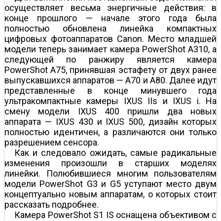
осуществляет весьма энергичные действия: в
конце прошлого — начале этого года была
полностью обновлена линейка компактных
цифровых фотоаппаратов Canon. Место младшей
модели теперь занимает камера PowerShot A310, а
следующей по ранжиру является камера
PowerShot А75, принявшая эстафету от двух ранее
выпускавшихся аппаратов — А70 и А80. Далее идут
представленные в конце минувшего года
ультракомпактные камеры IXUS IIs и IXUS i. На
смену модели IXUS 400 пришли два новых
аппарата — IXUS 430 и IXUS 500, дизайн которых
полностью идентичен, а различаются они только
разрешением сенсора.
Как и следовало ожидать, самые радикальные
изменения произошли в старших моделях
линейки. Полюбившиеся многим пользователям
модели PowerShot G3 и G5 уступают место двум
концептуально новым аппаратам, о которых стоит
рассказать подробнее.
Камера PowerShot S1 IS оснащена объективом с