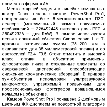
элементов формата АА.
Место старшей модели в линейке компактных
камер Canon теперь занимает PowerShot Pro1,
построенная на базе 8-мегапиксельного ПЗС-
сенсора (максимальный размер получаемых
изображений — 3264Ѕ2448 пикселов для JPEG и
3504Ѕ2336 — для RAW). В камере используется
весьма солидный объектив Canon серии L c 7-
кратным оптическим зумом (28…200 мм в
эквиваленте для 35-миллиметровой пленки) и со
светосилой F2.4…F3.5. Стоит отметить и высокий
класс оптики: в объективе применены
флюоритовая линза и стеклянные элементы со
сверхнизкой дисперсией, способствующие
снижению хроматических аберраций. В приводе
зум-объектива использован ультразвуковой
микромотор, управляемый привычным для
профессиональных фотографов вращающимся
кольцом на объективе.
Камера PowerShot Pro1 оснащена 2-дюймовым
цветным ЖК-дисплеем на поворотной платформе