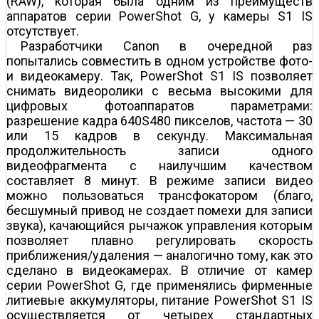
(RAW), которая была одним из преимуществ
аппаратов серии PowerShot G, у камеры S1 IS
отсутствует.
Разработчики Canon в очередной раз
попытались совместить в одном устройстве фото-
и видеокамеру. Так, PowerShot S1 IS позволяет
снимать видеоролики с весьма высокими для
цифровых фотоаппаратов параметрами:
разрешение кадра 640Ѕ480 пикселов, частота — 30
или 15 кадров в секунду. Максимальная
продолжительность записи одного
видеофрагмента с наилучшим качеством
составляет 8 минут. В режиме записи видео
можно пользоваться трансфокатором (благо,
бесшумный привод не создает помехи для записи
звука), качающийся рычажок управления которым
позволяет плавно регулировать скорость
приближения/удаления — аналогично тому, как это
сделано в видеокамерах. В отличие от камер
серии PowerShot G, где применялись фирменные
литиевые аккумуляторы, питание PowerShot S1 IS
осуществляется от четырех стандартных