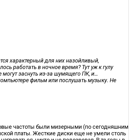
ся характерный для них назойливый,
сь работать в ночное время? Тут уж к гулу
 могут заснуть из-за шумящего ПК, и…
 компьютере фильм или послушать музыку. Не
актовые частоты были мизерными (по сегодняшним
нской платы. Жесткие диски еще не умели столь
нагреваться, никто и не подозревал. В те годы в