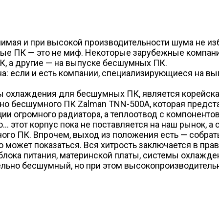
имая и при высокой производительности шума не изб
ые ПК — это не миф. Некоторые зарубежные компани
, а другие — на выпуске бесшумных ПК.
на: если и есть компании, специализирующиеся на в
ы охлаждения для бесшумных ПК, является корейск
о бесшумного ПК Zalman TNN-500A, которая предста
и огромного радиатора, а теплоотвод с компонентов
… этот корпус пока не поставляется на наш рынок, а 
ого ПК. Впрочем, выход из положения есть — собра
это может показаться. Вся хитрость заключается в 
 блока питания, материнской платы, системы охлажд
льно бесшумный, но при этом высокопроизводительн