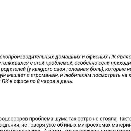
окопроизводительных домашних и офисных ПК являет
алкивался с этой проблемой, особенно если приходило
одителей (у каждого своя головная боль), которые не
шум мешает и игроманам, и любителям посмотреть на
 ПК в офисе по 8 часов в день.
 процессоров проблема шума так остро не стояла. Т
аждения, не говоря уже об иных микросхемах матери
 не нагревались. А о том, что видеокарты тоже могут 