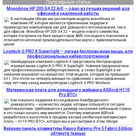
Популярные статьи
Моноблок HP 205 G4 22 AiO — одно из лучших решений для
офисной и удаленной работы
В настоящем обзоре мы рассмотрим модель моноблока от
компании HP, которая является признанным лидером в
производстве компьютеров как для домашнего использования, так и
для офисов. Моноблок HP 205 G4 22 — модель нового семейства,
которая построена на базе процессоров AMD последнего поколения и
отличается неплохой производительностью вкупе с привлекательной
ценой
Logitech G PRO X Superlight — легкая беспроводная мышь для
профессиональных киберспортсменов
Швейцарская компания Logitech G представила беспроводную
игровую мышь Logitech G PRO X Superlight. Новинка предназначена
для профессиональных киберспортсменов, а слово Superlight в ее
названии указывает на малый вес этой модели, который не превышает
63 г. Это почти на четверть меньше по сравнению с анонсированным
пару лет тому назад манипулятором Logitech G PRO Wireless
Материнская плата для домашнего майнинга ASRock H110
Pro BTC+
Как показало недавнее исследование Кембриджского
университета — количество людей, которые пользуются сегодня
криптовалютами, приближается к размеру населения небольшой страны
и это только начало, мир меняется. Поэтому компания ASRock
разработала и выпустила в продажу весьма необычную материнскую
плату — H110 PRO BTC+, которую мы и рассмотрим в этом обзоре
Верхняя панель клавиатуры Rapoo Ralemo Pre 5 Fabric Edition
обтянута тканью