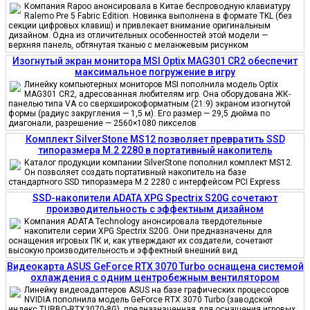
Компания Rapoo анонсировала в Китае беспроводную клавиатуру
Ralemo Pre 5 Fabric Edition. Новинка выполнена в формате TKL (без
секции цифровых клавиш) и привлекает внимание оригинальным
дизайном. Одна из отличительных особенностей этой модели —
верхняя панель, обтянутая тканью с меланжевым рисунком
Изогнутый экран монитора MSI Optix MAG301 CR2 обеспечит
максимальное погружение в игру
Линейку компьютерных мониторов MSI пополнила модель Optix
MAG301 CR2, адресованная любителям игр. Она оборудована ЖК-
панелью типа VA со сверхширокоформатным (21:9) экраном изогнутой
формы (радиус закругления — 1,5 м). Его размер — 29,5 дюйма по
диагонали, разрешение — 2560×1080 пикселов
Комплект SilverStone MS12 позволяет превратить SSD
типоразмера M.2 2280 в портативный накопитель
Каталог продукции компании SilverStone пополнил комплект MS12.
Он позволяет создать портативный накопитель на базе
стандартного SSD типоразмера M.2 2280 с интерфейсом PCI Express
SSD-накопители ADATA XPG Spectrix S20G сочетают
производительность с эффектным дизайном
Компания ADATA Technology анонсировала твердотельные
накопители серии XPG Spectrix S20G. Они предназначены для
оснащения игровых ПК и, как утверждают их создатели, сочетают
высокую производительность и эффектный внешний вид
Видеокарта ASUS GeForce RTX 3070 Turbo оснащена системой
охлаждения с одним центробежным вентилятором
Линейку видеоадаптеров ASUS на базе графических процессоров
NVIDIA пополнила модель GeForce RTX 3070 Turbo (заводской
индекс TURBO-RTX3070-8G), предназначенная для оснащения игровых