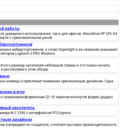
ой работы
ля домашнего использования, так и для офисов. Моноблок HP 205 G4
вкупе с привлекательной ценой
иберспортсменов
ьных киберспортсменов, а слово Superlight в ее названии указывает
лятором Logitech G PRO Wireless
тся к размеру населения небольшой страны и это только начало,
 и рассмотрим в этом обзоре
канью
ровых клавиш) и привлекает внимание оригинальным дизайном. Одна
жение в игру
со сверхширокоформатным (21:9) экраном изогнутой формы (радиус
тивный накопитель
змера M.2 2280 с интерфейсом PCI Express
ектным дизайном
как утверждают их создатели, сочетают высокую производительность