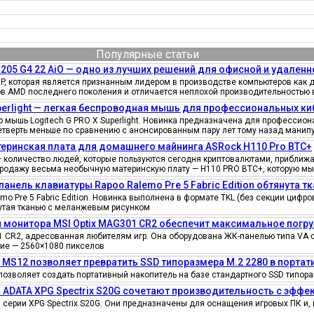
Популярные статьи
205 G4 22 AiO — одно из лучших решений для офисной и удаленн
, которая является признанным лидером в производстве компьютеров как д
ов AMD последнего поколения и отличается неплохой производительностью 
uperlight — легкая беспроводная мышь для профессиональных к
мышь Logitech G PRO X Superlight. Новинка предназначена для профессионал
четверть меньше по сравнению с анонсированным пару лет тому назад манипу
еринская плата для домашнего майнинга ASRock H110 Pro BTC+
количество людей, которые пользуются сегодня криптовалютами, приближае
продажу весьма необычную материнскую плату — H110 PRO BTC+, которую мы
панель клавиатуры Rapoo Ralemo Pre 5 Fabric Edition обтянута т
o Pre 5 Fabric Edition. Новинка выполнена в формате TKL (без секции циф
нутая тканью с меланжевым рисунком
 монитора MSI Optix MAG301 CR2 обеспечит максимальное погру
 CR2, адресованная любителям игр. Она оборудована ЖК-панелью типа VA 
ение — 2560×1080 пикселов
e MS12 позволяет превратить SSD типоразмера M.2 2280 в порта
позволяет создать портативный накопитель на базе стандартного SSD типора
 ADATA XPG Spectrix S20G сочетают производительность с эфф
серии XPG Spectrix S20G. Они предназначены для оснащения игровых ПК и, 