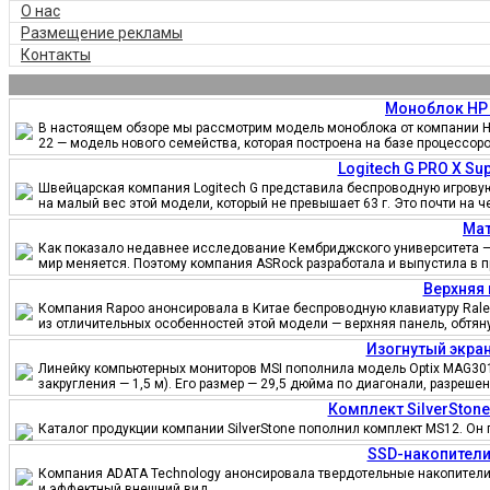
О нас
Размещение рекламы
Контакты
Моноблок HP 
В настоящем обзоре мы рассмотрим модель моноблока от компании HP
22 — модель нового семейства, которая построена на базе процессор
Logitech G PRO X S
Швейцарская компания Logitech G представила беспроводную игровую 
на малый вес этой модели, который не превышает 63 г. Это почти на 
Мат
Как показало недавнее исследование Кембриджского университета — 
мир меняется. Поэтому компания ASRock разработала и выпустила в 
Верхняя 
Компания Rapoo анонсировала в Китае беспроводную клавиатуру Ralem
из отличительных особенностей этой модели — верхняя панель, обтя
Изогнутый экран
Линейку компьютерных мониторов MSI пополнила модель Optix MAG301
закругления — 1,5 м). Его размер — 29,5 дюйма по диагонали, разреш
Комплект SilverSton
Каталог продукции компании SilverStone пополнил комплект MS12. Он 
SSD-накопители
Компания ADATA Technology анонсировала твердотельные накопители 
и эффектный внешний вид