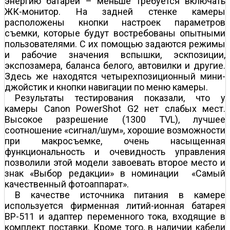
энергию батарей – меньше требуется включать
ЖК-монитор. На задней стенке камеры
расположены кнопки настроек параметров
съемки, которые будут востребованы опытными
пользователями. С их помощью задаются режимы
и рабочие значения вспышки, эскпозиции,
экспозамера, баланса белого, автовилки и другие.
Здесь же находятся четырехпозиционный мини-
джойстик и кнопки навигации по меню камеры.
Результаты тестирования показали, что у
камеры Canon PowerShot G2 нет слабых мест.
Высокое разрешение (1300 TVL), лучшее
соотношение «сигнал/шум», хорошие возможности
при макросъемке, очень насыщенная
функциональность и очевидность управления
позволили этой модели завоевать второе место и
знак «Выбор редакции» в номинации «Самый
качественный фотоаппарат».
В качестве источника питания в камере
используется фирменная литий-ионная батарея
BP-511 и адаптер переменного тока, входящие в
комплект поставки. Кроме того, в наличии кабели