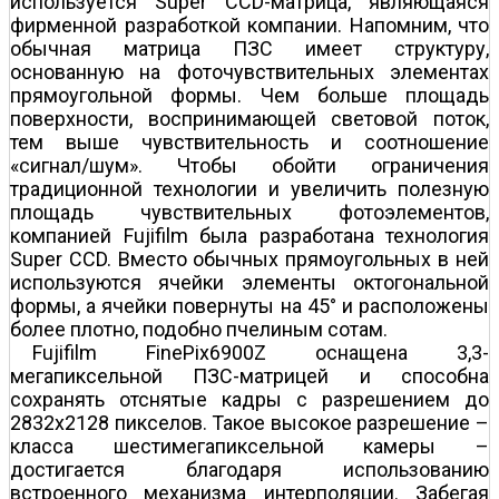
используется Super CCD-матрица, являющаяся
фирменной разработкой компании. Напомним, что
обычная матрица ПЗС имеет структуру,
основанную на фоточувствительных элементах
прямоугольной формы. Чем больше площадь
поверхности, воспринимающей световой поток,
тем выше чувствительность и соотношение
«сигнал/шум». Чтобы обойти ограничения
традиционной технологии и увеличить полезную
площадь чувствительных фотоэлементов,
компанией Fujifilm была разработана технология
Super CCD. Вместо обычных прямоугольных в ней
используются ячейки элементы октогональной
формы, а ячейки повернуты на 45° и расположены
более плотно, подобно пчелиным сотам.
Fujifilm FinePix6900Z оснащена 3,3-
мегапиксельной ПЗС-матрицей и способна
сохранять отснятые кадры с разрешением до
2832x2128 пикселов. Такое высокое разрешение –
класса шестимегапиксельной камеры –
достигается благодаря использованию
встроенного механизма интерполяции. Забегая