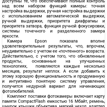
доступны те, что обеспечивают полный контроль
над всем набором функций камеры: точная
настройка выдержки, ручная настройка выдержки
с использованием автоматической выдержки,
ручной выдержки, приоритета диафрагмы и
приоритета затвора, функция ручной фокусировки,
системы точечного и разделенного замера
яркости.
Камера Epson показала вполне
удовлетворительные результаты, что, впрочем,
неудивительно с учетом ее «почтенного» возраста.
Действительно, с учетом того, что обновленные
продукты, основанные на улучшенных
технологиях, появляются каждые несколько
месяцев, результат неплох. А если добавить к
этому хорошую функциональность и продуманную
и интуитивно понятную систему управления,
получится недурной вариант для начинающих
фотолюбителей.
Комплект поставки фотокамеры включает карту
памяти CompactFlash емкостью 16 Мбайт, ремень,
шнурок крышки объектива, мягкий чехол, адаптер