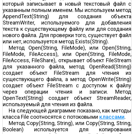
который записывает в новый текстовый файл с
указанным полным именем. Мы используем метод
AppendText(String) для создания объекта
StreamWriter, используемого для добавления
текста к существующему файлу или для создания
нового файла. Для проверки того, существует файл
или нет, используется метод Exists(String).
Метод Open(String, FileMode), или Open(String,
FileMode, FileAccess), или Open(String, FileMode,
FileAccess, FileShare), открывает объект FileStream
для указанного файла, метод OpenRead(String)
создает объект FileStream для чтения из
существующего файла, а метод OpenWrite(String)
создает объект FileStream с доступом к файлу
через операции чтения и записи. Метод
OpenText(String) создает объект StreamReader,
используемый для чтения из файла.
На следующей диаграмме показано, как методы
класса File соотносятся с потоковыми
классами
.
Метод Copy(String, String), или Copy(String, String,
Boolean) используется для копирования