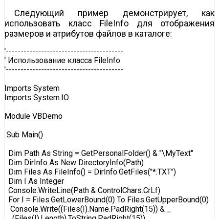
Следующий пример демонстрирует, как
использовать класс FileInfo для отображения
размеров и атрибутов файлов в каталоге:
'----------------------------------------  

' Использование класса FileInfo  

'----------------------------------------  

Imports System  

Imports System.IO  

Module VBDemo  

 Sub Main()  

  Dim Path As String = GetPersonalFolder() & "\MyText"  

  Dim DirInfo As New DirectoryInfo(Path)  

  Dim Files As FileInfo() = DirInfo.GetFiles("*.TXT")  

  Dim I As Integer  

  Console.WriteLine(Path & ControlChars.CrLf)  

  For I = Files.GetLowerBound(0) To Files.GetUpperBound(0)  

   Console.Write((Files(I).Name.PadRight(15)) & _  

    (Files(I).Length).ToString.PadRight(15))  
