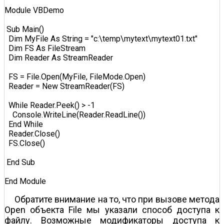
Module VBDemo  

 Sub Main()  

  Dim MyFile As String = "c:\temp\mytext\mytext01.txt"  

  Dim FS As FileStream  

  Dim Reader As StreamReader  

  FS = File.Open(MyFile, FileMode.Open)  

  Reader = New StreamReader(FS)  

  While Reader.Peek() > -1  

    Console.WriteLine(Reader.ReadLine())  

  End While  

  Reader.Close()  

  FS.Close()  

 End Sub  

End Module  
Обратите внимание на то, что при вызове метода
Open объекта File мы указали способ доступа к
файлу. Возможные модификаторы доступа к