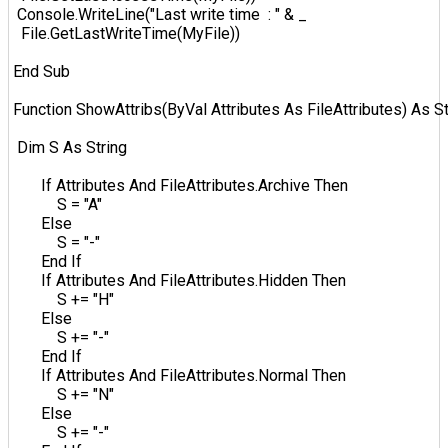
  Console.WriteLine("Last write time  : " & _  

   File.GetLastWriteTime(MyFile))  

 End Sub  

 Function ShowAttribs(ByVal Attributes As FileAttributes) As Str
  Dim S As String  

        If Attributes And FileAttributes.Archive Then  

            S = "A"  

        Else  

            S = "-"  

        End If  

        If Attributes And FileAttributes.Hidden Then  

            S += "H"  

        Else  

            S += "-"  

        End If  

        If Attributes And FileAttributes.Normal Then  

            S += "N"  

        Else  

            S += "-"  
