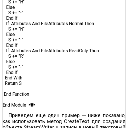
     S += "H"  

   Else  

     S += "-"  

   End If  

   If .Attributes And FileAttributes.Normal Then  

     S += "N"  

   Else  

     S += "-"  

   End If  

   If .Attributes And FileAttributes.ReadOnly Then  

     S += "R"  

   Else  

     S += "-"  

   End If  

  End With  

  Return S  

 End Function  

End Module  
Приведем еще один пример — ниже показано,
как использовать метод CreateText для создания
объекта StreamWriter и записи в новый текстовый