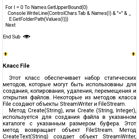
  For I = 0 To Names.GetUpperBound(0)  

    Console.WriteLine(ControlChars.Tab & Names(I) & "=" & _  

     E.GetFolderPath(Values(I)))  

  Next  

End Sub  
Класс File
Этот класс обеспечивает набор статических
методов, которые могут быть использованы для
создания, копирования, удаления, перемещения и
открытия файлов. Некоторые из методов класса
File создают объекты StreamWriter и FileStream.
Метод Create(String), или Create (String, Integer),
используется для создания файла в указанном
каталоге с указанным размером буфера. Этот
метод возвращает объект FileStream. Метод
CreateText(String) создает объект StreamWriter,