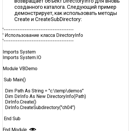
возвращает объект DirectoryInfo для вновь
созданного каталога. Следующий пример
демонстрирует, как использовать методы
Create и CreateSubDirectory:
'----------------------------------------  

' Использование класса DirectoryInfo  

'----------------------------------------  

Imports System  

Imports System.IO  

Module VBDemo  

 Sub Main()  

  Dim Path As String = "c:\temp\demos"  

  Dim DirInfo As New DirectoryInfo(Path)  

  DirInfo.Create()  

  DirInfo.CreateSubdirectory("ch04")  

 End Sub  

End Module  