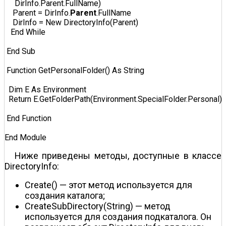
     DirInfo.Parent.FullName)  

    Parent = DirInfo.
Parent
.FullName  

    DirInfo = New DirectoryInfo(Parent)  

   End While  

 End Sub  

 Function GetPersonalFolder() As String  

  Dim E As Environment  

  Return E.GetFolderPath(Environment.SpecialFolder.Personal)  

 End Function  

End Module  
Ниже приведены методы, доступные в классе
DirectoryInfo:
Create() — этот метод используется для
создания каталога;
CreateSubDirectory(String) — метод
используется для создания подкаталога. Он