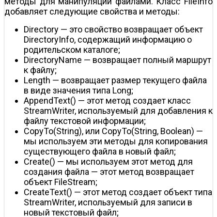
методы для манипуляции файлами. Класс FileInfo
добавляет следующие свойства и методы:
Directory — это свойство возвращает объект
DirectoryInfo, содержащий информацию о
родительском каталоге;
DirectoryName — возвращает полный маршрут
к файлу;
Length — возвращает размер текущего файла
в виде значения типа Long;
AppendText() — этот метод создает класс
StreamWriter, используемый для добавления к
файлу текстовой информации;
CopyTo(String), или CopyTo(String, Boolean) —
мы используем эти методы для копирования
существующего файла в новый файл;
Create() — мы используем этот метод для
создания файла — этот метод возвращает
объект FileStream;
CreateText() — этот метод создает объект типа
StreamWriter, используемый для записи в
новый текстовый файл;