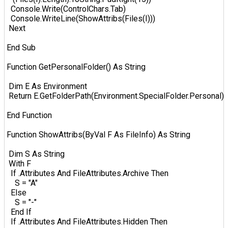
   Console.Write(ControlChars.Tab)  

   Console.WriteLine(ShowAttribs(Files(I)))  

  Next  

 End Sub  

 Function GetPersonalFolder() As String  

  Dim E As Environment  

  Return E.GetFolderPath(Environment.SpecialFolder.Personal)  

 End Function  

 Function ShowAttribs(ByVal F As FileInfo) As String  

  Dim S As String  

  With F  

   If .Attributes And FileAttributes.Archive Then  

     S = "A"  

   Else  

     S = "-"  

   End If  

   If .Attributes And FileAttributes.Hidden Then  
