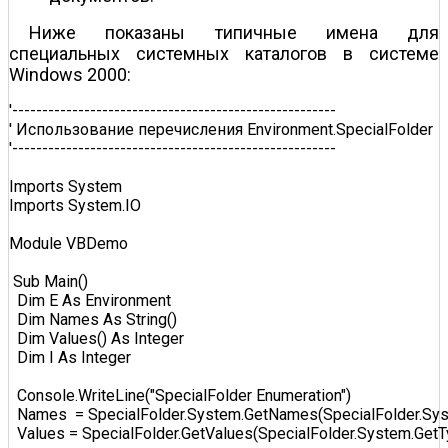
Ниже показаны типичные имена для
специальных системных каталогов в системе
Windows 2000:
'------------------------------------------------------  

' Использование перечисления Environment.SpecialFolder   

'------------------------------------------------------  

Imports System  

Imports System.IO  

Module VBDemo  

 Sub Main()  

  Dim E As Environment  

  Dim Names As String()  

  Dim Values() As Integer  

  Dim I As Integer  

  Console.WriteLine("SpecialFolder Enumeration")  

  Names  = SpecialFolder.System.GetNames(SpecialFolder.Syst
  Values = SpecialFolder.GetValues(SpecialFolder.System.GetTy