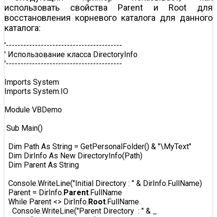
использовать свойства Parent и Root для
восстановления корневого каталога для данного
каталога:
'----------------------------------------  

' Использование класса DirectoryInfo  

'----------------------------------------  

Imports System  

Imports System.IO  

Module VBDemo  

 Sub Main()  

  Dim Path As String = GetPersonalFolder() & "\MyText"  

  Dim DirInfo As New DirectoryInfo(Path)  

  Dim Parent As String  

  Console.WriteLine("Initial Directory : " & DirInfo.FullName)  

  Parent = DirInfo.
Parent
.FullName  

  While Parent <> DirInfo.
Root
.FullName  

    Console.WriteLine("Parent Directory  : " & _  
