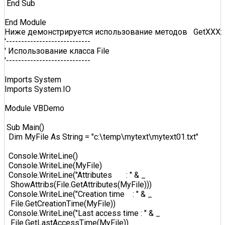
 End Sub  

End Module   

Ниже демонстрируется использование методов   GetXXX:

'----------------------------  

' Использование класса File   

'----------------------------  

Imports System  

Imports System.IO  

Module VBDemo  

 Sub Main()  

  Dim MyFile As String = "c:\temp\mytext\mytext01.txt"  

  Console.WriteLine()  

  Console.WriteLine(MyFile)  

  Console.WriteLine("Attributes       : " & _  

   ShowAttribs(File.GetAttributes(MyFile)))  

  Console.WriteLine("Creation time    : " & _  

   File.GetCreationTime(MyFile))  

  Console.WriteLine("Last access time : " & _  

   File.GetLastAccessTime(MyFile))  
