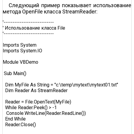
Следующий пример показывает использование
метода OpenFile класса StreamReader:
'----------------------------  

' Использование класса File   

'----------------------------  

Imports System  

Imports System.IO  

Module VBDemo  

 Sub Main()  

  Dim MyFile As String = "c:\temp\mytext\mytext01.txt"  

  Dim Reader As StreamReader  

  Reader = File.OpenText(MyFile)  

  While Reader.Peek() > -1  

   Console.WriteLine(Reader.ReadLine())  

  End While  

  Reader.Close()  
