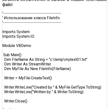
файл:
'----------------------------------------  

' Использование класса FileInfo  

'----------------------------------------  

Imports System  

Imports System.IO  

Module VBDemo  

 Sub Main()  

  Dim FileName As String = "c:\temp\mytext01.txt"  

  Dim Writer As StreamWriter  

  Dim MyFile As New FileInfo(FileName)  

  Writer = MyFile.CreateText()  

  Writer.WriteLine("Created by " & MyFile.GetType.ToString)  

  Writer.WriteLine("Written by " & Writer.ToString)  

  Writer.Close()  
