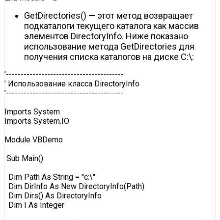
GetDirectories() — этот метод возвращает
подкаталоги текущего каталога как массив
элементов DirectoryInfo. Ниже показано
использование метода GetDirectories для
получения списка каталогов на диске C:\:
'----------------------------------------  

' Использование класса DirectoryInfo  

'----------------------------------------  

Imports System  

Imports System.IO  

Module VBDemo  

 Sub Main()  

  Dim Path As String = "c:\"  

  Dim DirInfo As New DirectoryInfo(Path)  

  Dim Dirs() As DirectoryInfo  

  Dim I As Integer  
