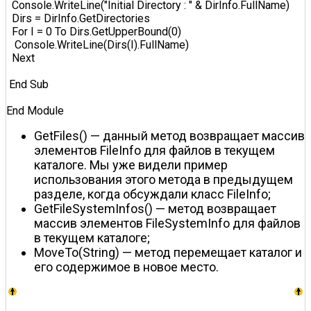
  Console.WriteLine("Initial Directory : " & DirInfo.FullName)  

  Dirs = DirInfo.GetDirectories  

  For I = 0 To Dirs.GetUpperBound(0)  

   Console.WriteLine(Dirs(I).FullName)  

  Next  

 End Sub  

End Module  
GetFiles() — данный метод возвращает массив
элементов FileInfo для файлов в текущем
каталоге. Мы уже видели пример
использования этого метода в предыдущем
разделе, когда обсуждали класс FileInfo;
GetFileSystemInfos() — метод возвращает
массив элементов FileSystemInfo для файлов
в текущем каталоге;
MoveTo(String) — метод перемещает каталог и
его содержимое в новое место.