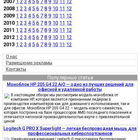
2007
1
2
3
4
5
6
7
8
9
10
11
12
2008
1
2
3
4
5
6
7
8
9
10
11
12
2009
1
2
3
4
5
6
7
8
9
10
11
12
2010
1
2
3
4
5
6
7
8
9
10
11
12
2011
1
2
3
4
5
6
7
8
9
10
11
12
2012
1
2
3
4
5
6
7
8
9
10
11
12
2013
1
2
3
4
5
6
7
8
9
10
11
12
О нас
Размещение рекламы
Контакты
Популярные статьи
Моноблок HP 205 G4 22 AiO — одно из лучших решений для
офисной и удаленной работы
В настоящем обзоре мы рассмотрим модель моноблока от
компании HP, которая является признанным лидером в
производстве компьютеров как для домашнего использования, так и
для офисов. Моноблок HP 205 G4 22 — модель нового семейства,
которая построена на базе процессоров AMD последнего поколения и
отличается неплохой производительностью вкупе с привлекательной
ценой
Logitech G PRO X Superlight — легкая беспроводная мышь для
профессиональных киберспортсменов
Швейцарская компания Logitech G представила беспроводную