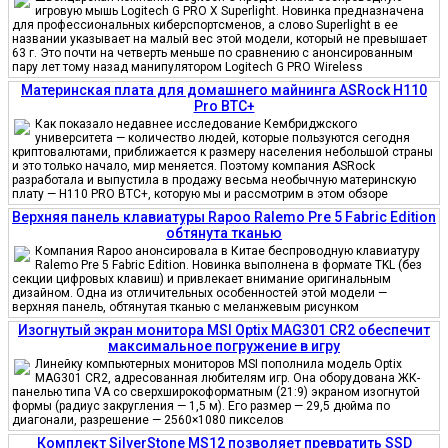
игровую мышь Logitech G PRO X Superlight. Новинка предназначена
для профессиональных киберспортсменов, а слово Superlight в ее
названии указывает на малый вес этой модели, который не превышает
63 г. Это почти на четверть меньше по сравнению с анонсированным
пару лет тому назад манипулятором Logitech G PRO Wireless
Материнская плата для домашнего майнинга ASRock H110
Pro BTC+
Как показало недавнее исследование Кембриджского
университета — количество людей, которые пользуются сегодня
криптовалютами, приближается к размеру населения небольшой страны
и это только начало, мир меняется. Поэтому компания ASRock
разработала и выпустила в продажу весьма необычную материнскую
плату — H110 PRO BTC+, которую мы и рассмотрим в этом обзоре
Верхняя панель клавиатуры Rapoo Ralemo Pre 5 Fabric Edition
обтянута тканью
Компания Rapoo анонсировала в Китае беспроводную клавиатуру
Ralemo Pre 5 Fabric Edition. Новинка выполнена в формате TKL (без
секции цифровых клавиш) и привлекает внимание оригинальным
дизайном. Одна из отличительных особенностей этой модели —
верхняя панель, обтянутая тканью с меланжевым рисунком
Изогнутый экран монитора MSI Optix MAG301 CR2 обеспечит
максимальное погружение в игру
Линейку компьютерных мониторов MSI пополнила модель Optix
MAG301 CR2, адресованная любителям игр. Она оборудована ЖК-
панелью типа VA со сверхширокоформатным (21:9) экраном изогнутой
формы (радиус закругления — 1,5 м). Его размер — 29,5 дюйма по
диагонали, разрешение — 2560×1080 пикселов
Комплект SilverStone MS12 позволяет превратить SSD