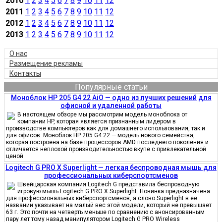
2010
1
2
3
4
5
6
7
8
9
10
11
12
2011
1
2
3
4
5
6
7
8
9
10
11
12
2012
1
2
3
4
5
6
7
8
9
10
11
12
2013
1
2
3
4
5
6
7
8
9
10
11
12
О нас
Размещение рекламы
Контакты
Популярные статьи
Моноблок HP 205 G4 22 AiO — одно из лучших решений для
офисной и удаленной работы
В настоящем обзоре мы рассмотрим модель моноблока от
компании HP, которая является признанным лидером в
производстве компьютеров как для домашнего использования, так и
для офисов. Моноблок HP 205 G4 22 — модель нового семейства,
которая построена на базе процессоров AMD последнего поколения и
отличается неплохой производительностью вкупе с привлекательной
ценой
Logitech G PRO X Superlight — легкая беспроводная мышь для
профессиональных киберспортсменов
Швейцарская компания Logitech G представила беспроводную
игровую мышь Logitech G PRO X Superlight. Новинка предназначена
для профессиональных киберспортсменов, а слово Superlight в ее
названии указывает на малый вес этой модели, который не превышает
63 г. Это почти на четверть меньше по сравнению с анонсированным
пару лет тому назад манипулятором Logitech G PRO Wireless