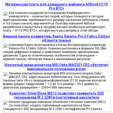
Материнская плата для домашнего майнинга ASRock H110
Pro BTC+
Как показало недавнее исследование Кембриджского
университета — количество людей, которые пользуются сегодня
криптовалютами, приближается к размеру населения небольшой страны
и это только начало, мир меняется. Поэтому компания ASRock
разработала и выпустила в продажу весьма необычную материнскую
плату — H110 PRO BTC+, которую мы и рассмотрим в этом обзоре
Верхняя панель клавиатуры Rapoo Ralemo Pre 5 Fabric Edition
обтянута тканью
Компания Rapoo анонсировала в Китае беспроводную клавиатуру
Ralemo Pre 5 Fabric Edition. Новинка выполнена в формате TKL (без
секции цифровых клавиш) и привлекает внимание оригинальным
дизайном. Одна из отличительных особенностей этой модели —
верхняя панель, обтянутая тканью с меланжевым рисунком
Изогнутый экран монитора MSI Optix MAG301 CR2 обеспечит
максимальное погружение в игру
Линейку компьютерных мониторов MSI пополнила модель Optix
MAG301 CR2, адресованная любителям игр. Она оборудована ЖК-
панелью типа VA со сверхширокоформатным (21:9) экраном изогнутой
формы (радиус закругления — 1,5 м). Его размер — 29,5 дюйма по
диагонали, разрешение — 2560×1080 пикселов
Комплект SilverStone MS12 позволяет превратить SSD
типоразмера M.2 2280 в портативный накопитель
Каталог продукции компании SilverStone пополнил комплект MS12.
Он позволяет создать портативный накопитель на базе
стандартного SSD типоразмера M.2 2280 с интерфейсом PCI Express