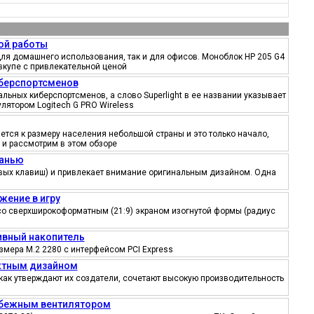
ой работы
ля домашнего использования, так и для офисов. Моноблок HP 205 G4
вкупе с привлекательной ценой
иберспортсменов
ьных киберспортсменов, а слово Superlight в ее названии указывает
лятором Logitech G PRO Wireless
тся к размеру населения небольшой страны и это только начало,
 и рассмотрим в этом обзоре
канью
ровых клавиш) и привлекает внимание оригинальным дизайном. Одна
жение в игру
со сверхширокоформатным (21:9) экраном изогнутой формы (радиус
тивный накопитель
змера M.2 2280 с интерфейсом PCI Express
ектным дизайном
как утверждают их создатели, сочетают высокую производительность
робежным вентилятором