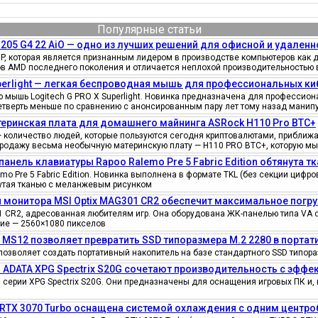
Популярные статьи
205 G4 22 AiO — одно из лучших решений для офисной и удаленн
, которая является признанным лидером в производстве компьютеров как д
ов AMD последнего поколения и отличается неплохой производительностью 
uperlight — легкая беспроводная мышь для профессиональных к
мышь Logitech G PRO X Superlight. Новинка предназначена для профессионал
четверть меньше по сравнению с анонсированным пару лет тому назад манипу
еринская плата для домашнего майнинга ASRock H110 Pro BTC+
количество людей, которые пользуются сегодня криптовалютами, приближае
продажу весьма необычную материнскую плату — H110 PRO BTC+, которую мы
панель клавиатуры Rapoo Ralemo Pre 5 Fabric Edition обтянута т
o Pre 5 Fabric Edition. Новинка выполнена в формате TKL (без секции циф
нутая тканью с меланжевым рисунком
 монитора MSI Optix MAG301 CR2 обеспечит максимальное погру
 CR2, адресованная любителям игр. Она оборудована ЖК-панелью типа VA 
ение — 2560×1080 пикселов
e MS12 позволяет превратить SSD типоразмера M.2 2280 в порта
позволяет создать портативный накопитель на базе стандартного SSD типора
 ADATA XPG Spectrix S20G сочетают производительность с эфф
серии XPG Spectrix S20G. Они предназначены для оснащения игровых ПК и, 
 RTX 3070 Turbo оснащена системой охлаждения с одним цент