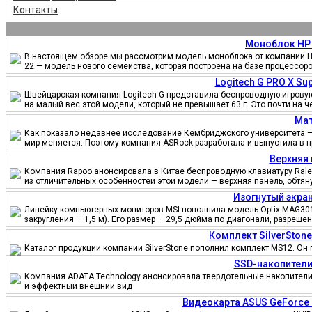
Контакты
Моноблок HP 
В настоящем обзоре мы рассмотрим модель моноблока от компании HP
22 — модель нового семейства, которая построена на базе процессор
Logitech G PRO X S
Швейцарская компания Logitech G представила беспроводную игровую 
на малый вес этой модели, который не превышает 63 г. Это почти на 
Мат
Как показало недавнее исследование Кембриджского университета — 
мир меняется. Поэтому компания ASRock разработала и выпустила в 
Верхняя 
Компания Rapoo анонсировала в Китае беспроводную клавиатуру Ralem
из отличительных особенностей этой модели — верхняя панель, обтя
Изогнутый экран
Линейку компьютерных мониторов MSI пополнила модель Optix MAG301
закругления — 1,5 м). Его размер — 29,5 дюйма по диагонали, разреш
Комплект SilverSton
Каталог продукции компании SilverStone пополнил комплект MS12. Он 
SSD-накопители
Компания ADATA Technology анонсировала твердотельные накопители 
и эффектный внешний вид
Видеокарта ASUS GeForce