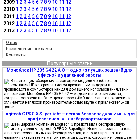
2009
1
2
3
4
5
6
7
8
9
10
11
12
2010
1
2
3
4
5
6
7
8
9
10
11
12
2011
1
2
3
4
5
6
7
8
9
10
11
12
2012
1
2
3
4
5
6
7
8
9
10
11
12
2013
1
2
3
4
5
6
7
8
9
10
11
12
О нас
Размещение рекламы
Контакты
Популярные статьи
Моноблок HP 205 G4 22 AiO — одно из лучших решений для
офисной и удаленной работы
В настоящем обзоре мы рассмотрим модель моноблока от
компании HP, которая является признанным лидером в
производстве компьютеров как для домашнего использования, так и
для офисов. Моноблок HP 205 G4 22 — модель нового семейства,
которая построена на базе процессоров AMD последнего поколения и
отличается неплохой производительностью вкупе с привлекательной
ценой
Logitech G PRO X Superlight — легкая беспроводная мышь для
профессиональных киберспортсменов
Швейцарская компания Logitech G представила беспроводную
игровую мышь Logitech G PRO X Superlight. Новинка предназначена
для профессиональных киберспортсменов, а слово Superlight в ее
названии указывает на малый вес этой модели, который не превышает