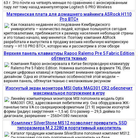
63 г. Это почти на четверть меньше по сравнению с анонсированным
пару лет тому назад манипулятором Logitech G PRO Wireless
Материнская плата для домашнего майнинга ASRock H110
Pro BTC+
Как показало недавнее исследование Кембриджского
университета — количество людей, которые пользуются сегодня
криптовалютами, приближается к размеру населения небольшой страны
и это только начало, мир меняется. Поэтому компания ASRock
разработала и выпустила в продажу весьма необычную материнскую
плату — H110 PRO BTC+, которую мы и рассмотрим в этом обзоре
Верхняя панель клавиатуры Rapoo Ralemo Pre 5 Fabric Edition
обтянута тканью
Компания Rapoo анонсировала в Китае беспроводную клавиатуру
Ralemo Pre 5 Fabric Edition. Новинка выполнена в формате TKL (без
секции цифровых клавиш) и привлекает внимание оригинальным
дизайном. Одна из отличительных особенностей этой модели —
верхняя панель, обтянутая тканью с меланжевым рисунком
Изогнутый экран монитора MSI Optix MAG301 CR2 обеспечит
максимальное погружение в игру
Линейку компьютерных мониторов MSI пополнила модель Optix
MAG301 CR2, адресованная любителям игр. Она оборудована ЖК-
панелью типа VA со сверхширокоформатным (21:9) экраном изогнутой
формы (радиус закругления — 1,5 м). Его размер — 29,5 дюйма по
диагонали, разрешение — 2560×1080 пикселов
Комплект SilverStone MS12 позволяет превратить SSD
типоразмера M.2 2280 в портативный накопитель
Каталог продукции компании SilverStone пополнил комплект MS12.
Он позволяет создать портативный накопитель на базе