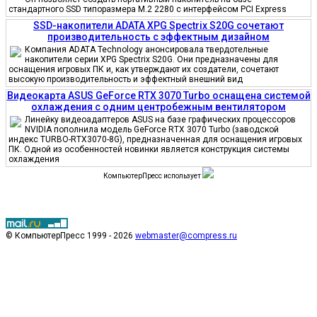
стандартного SSD типоразмера M.2 2280 с интерфейсом PCI Express
SSD-накопители ADATA XPG Spectrix S20G сочетают
производительность с эффектным дизайном
Компания ADATA Technology анонсировала твердотельные
накопители серии XPG Spectrix S20G. Они предназначены для
оснащения игровых ПК и, как утверждают их создатели, сочетают
высокую производительность и эффектный внешний вид
Видеокарта ASUS GeForce RTX 3070 Turbo оснащена системой
охлаждения с одним центробежным вентилятором
Линейку видеоадаптеров ASUS на базе графических процессоров
NVIDIA пополнила модель GeForce RTX 3070 Turbo (заводской
индекс TURBO-RTX3070-8G), предназначенная для оснащения игровых
ПК. Одной из особенностей новинки является конструкция системы
охлаждения
КомпьютерПресс использует
© КомпьютерПресс 1999 - 2026
webmaster@compress.ru