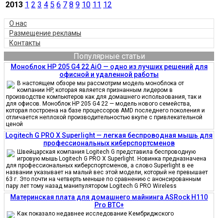
2013
1
2
3
4
5
6
7
8
9
10
11
12
О нас
Размещение рекламы
Контакты
Популярные статьи
Моноблок HP 205 G4 22 AiO — одно из лучших решений для
офисной и удаленной работы
В настоящем обзоре мы рассмотрим модель моноблока от
компании HP, которая является признанным лидером в
производстве компьютеров как для домашнего использования, так и
для офисов. Моноблок HP 205 G4 22 — модель нового семейства,
которая построена на базе процессоров AMD последнего поколения и
отличается неплохой производительностью вкупе с привлекательной
ценой
Logitech G PRO X Superlight — легкая беспроводная мышь для
профессиональных киберспортсменов
Швейцарская компания Logitech G представила беспроводную
игровую мышь Logitech G PRO X Superlight. Новинка предназначена
для профессиональных киберспортсменов, а слово Superlight в ее
названии указывает на малый вес этой модели, который не превышает
63 г. Это почти на четверть меньше по сравнению с анонсированным
пару лет тому назад манипулятором Logitech G PRO Wireless
Материнская плата для домашнего майнинга ASRock H110
Pro BTC+
Как показало недавнее исследование Кембриджского