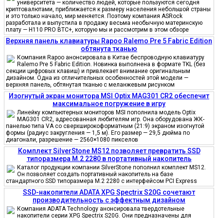
университета — количество людей, которые пользуются сегодня
криптовалютами, приближается к размеру населения небольшой страны
и это только начало, мир меняется. Поэтому компания ASRock
разработала и выпустила в продажу весьма необычную материнскую
плату — H110 PRO BTC+, которую мы и рассмотрим в этом обзоре
Верхняя панель клавиатуры Rapoo Ralemo Pre 5 Fabric Edition
обтянута тканью
Компания Rapoo анонсировала в Китае беспроводную клавиатуру
Ralemo Pre 5 Fabric Edition. Новинка выполнена в формате TKL (без
секции цифровых клавиш) и привлекает внимание оригинальным
дизайном. Одна из отличительных особенностей этой модели —
верхняя панель, обтянутая тканью с меланжевым рисунком
Изогнутый экран монитора MSI Optix MAG301 CR2 обеспечит
максимальное погружение в игру
Линейку компьютерных мониторов MSI пополнила модель Optix
MAG301 CR2, адресованная любителям игр. Она оборудована ЖК-
панелью типа VA со сверхширокоформатным (21:9) экраном изогнутой
формы (радиус закругления — 1,5 м). Его размер — 29,5 дюйма по
диагонали, разрешение — 2560×1080 пикселов
Комплект SilverStone MS12 позволяет превратить SSD
типоразмера M.2 2280 в портативный накопитель
Каталог продукции компании SilverStone пополнил комплект MS12.
Он позволяет создать портативный накопитель на базе
стандартного SSD типоразмера M.2 2280 с интерфейсом PCI Express
SSD-накопители ADATA XPG Spectrix S20G сочетают
производительность с эффектным дизайном
Компания ADATA Technology анонсировала твердотельные
накопители серии XPG Spectrix S20G. Они предназначены для