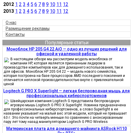
2012
1
2
3
4
5
6
7
8
9
10
11
12
2013
1
2
3
4
5
6
7
8
9
10
11
12
О нас
Размещение рекламы
Контакты
Популярные статьи
Моноблок HP 205 G4 22 AiO — одно из лучших решений для
офисной и удаленной работы
В настоящем обзоре мы рассмотрим модель моноблока от
компании HP, которая является признанным лидером в
производстве компьютеров как для домашнего использования, так и
для офисов. Моноблок HP 205 G4 22 — модель нового семейства,
которая построена на базе процессоров AMD последнего поколения и
отличается неплохой производительностью вкупе с привлекательной
ценой
Logitech G PRO X Superlight — легкая беспроводная мышь для
профессиональных киберспортсменов
Швейцарская компания Logitech G представила беспроводную
игровую мышь Logitech G PRO X Superlight. Новинка предназначена
для профессиональных киберспортсменов, а слово Superlight в ее
названии указывает на малый вес этой модели, который не превышает
63 г. Это почти на четверть меньше по сравнению с анонсированным
пару лет тому назад манипулятором Logitech G PRO Wireless
Материнская плата для домашнего майнинга ASRock H110