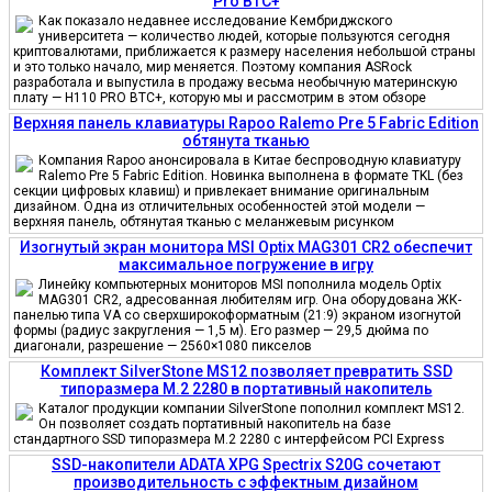
Pro BTC+
Как показало недавнее исследование Кембриджского
университета — количество людей, которые пользуются сегодня
криптовалютами, приближается к размеру населения небольшой страны
и это только начало, мир меняется. Поэтому компания ASRock
разработала и выпустила в продажу весьма необычную материнскую
плату — H110 PRO BTC+, которую мы и рассмотрим в этом обзоре
Верхняя панель клавиатуры Rapoo Ralemo Pre 5 Fabric Edition
обтянута тканью
Компания Rapoo анонсировала в Китае беспроводную клавиатуру
Ralemo Pre 5 Fabric Edition. Новинка выполнена в формате TKL (без
секции цифровых клавиш) и привлекает внимание оригинальным
дизайном. Одна из отличительных особенностей этой модели —
верхняя панель, обтянутая тканью с меланжевым рисунком
Изогнутый экран монитора MSI Optix MAG301 CR2 обеспечит
максимальное погружение в игру
Линейку компьютерных мониторов MSI пополнила модель Optix
MAG301 CR2, адресованная любителям игр. Она оборудована ЖК-
панелью типа VA со сверхширокоформатным (21:9) экраном изогнутой
формы (радиус закругления — 1,5 м). Его размер — 29,5 дюйма по
диагонали, разрешение — 2560×1080 пикселов
Комплект SilverStone MS12 позволяет превратить SSD
типоразмера M.2 2280 в портативный накопитель
Каталог продукции компании SilverStone пополнил комплект MS12.
Он позволяет создать портативный накопитель на базе
стандартного SSD типоразмера M.2 2280 с интерфейсом PCI Express
SSD-накопители ADATA XPG Spectrix S20G сочетают
производительность с эффектным дизайном