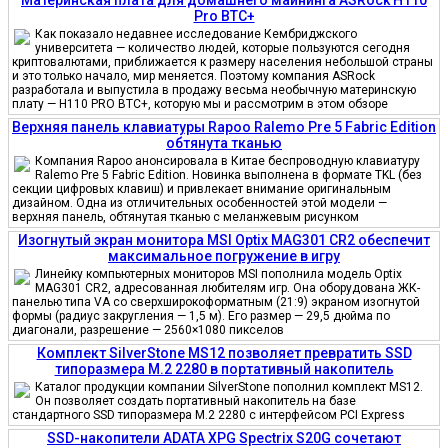
Pro BTC+
Как показало недавнее исследование Кембриджского
университета — количество людей, которые пользуются сегодня
криптовалютами, приближается к размеру населения небольшой страны
и это только начало, мир меняется. Поэтому компания ASRock
разработала и выпустила в продажу весьма необычную материнскую
плату — H110 PRO BTC+, которую мы и рассмотрим в этом обзоре
Верхняя панель клавиатуры Rapoo Ralemo Pre 5 Fabric Edition
обтянута тканью
Компания Rapoo анонсировала в Китае беспроводную клавиатуру
Ralemo Pre 5 Fabric Edition. Новинка выполнена в формате TKL (без
секции цифровых клавиш) и привлекает внимание оригинальным
дизайном. Одна из отличительных особенностей этой модели —
верхняя панель, обтянутая тканью с меланжевым рисунком
Изогнутый экран монитора MSI Optix MAG301 CR2 обеспечит
максимальное погружение в игру
Линейку компьютерных мониторов MSI пополнила модель Optix
MAG301 CR2, адресованная любителям игр. Она оборудована ЖК-
панелью типа VA со сверхширокоформатным (21:9) экраном изогнутой
формы (радиус закругления — 1,5 м). Его размер — 29,5 дюйма по
диагонали, разрешение — 2560×1080 пикселов
Комплект SilverStone MS12 позволяет превратить SSD
типоразмера M.2 2280 в портативный накопитель
Каталог продукции компании SilverStone пополнил комплект MS12.
Он позволяет создать портативный накопитель на базе
стандартного SSD типоразмера M.2 2280 с интерфейсом PCI Express
SSD-накопители ADATA XPG Spectrix S20G сочетают