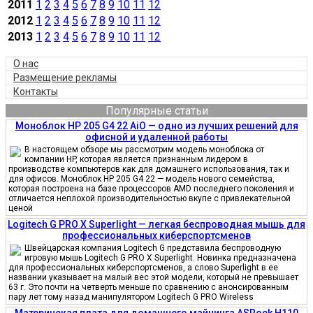
2011
1
2
3
4
5
6
7
8
9
10
11
12
2012
1
2
3
4
5
6
7
8
9
10
11
12
2013
1
2
3
4
5
6
7
8
9
10
11
12
О нас
Размещение рекламы
Контакты
Популярные статьи
Моноблок HP 205 G4 22 AiO — одно из лучших решений для
офисной и удаленной работы
В настоящем обзоре мы рассмотрим модель моноблока от
компании HP, которая является признанным лидером в
производстве компьютеров как для домашнего использования, так и
для офисов. Моноблок HP 205 G4 22 — модель нового семейства,
которая построена на базе процессоров AMD последнего поколения и
отличается неплохой производительностью вкупе с привлекательной
ценой
Logitech G PRO X Superlight — легкая беспроводная мышь для
профессиональных киберспортсменов
Швейцарская компания Logitech G представила беспроводную
игровую мышь Logitech G PRO X Superlight. Новинка предназначена
для профессиональных киберспортсменов, а слово Superlight в ее
названии указывает на малый вес этой модели, который не превышает
63 г. Это почти на четверть меньше по сравнению с анонсированным
пару лет тому назад манипулятором Logitech G PRO Wireless
Материнская плата для домашнего майнинга ASRock H110