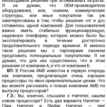
необходимое решение при оптимальных затратах.
Я не думаю, что OEM-производители
оборудования, или, скажем, коммерческие
структуры, или иные покупатели так уж
заинтересованы в том, чтобы решение «от и до»
готовилось одной компанией. Для пользователей
важно иметь стабильно функционирующую,
надежную платформу, которую можно было бы
эксплуатировать в течение достаточно
продолжительного периода времени. И именно
такое решение мы с партнерами сможем
предложить потенциальным покупателям. Я не
думаю, что для них существенно, что в этом
решении от компании А, а что от компании Б.
КП:
В России АМD известна в первую очередь
как компания, предлагающая очень хорошие
процессоры по явно привлекательным ценам. Что
вы можете рассказать о планах компании АМD по
выпуску процессоров?
Г.З.:
Вы, конечно, слышали о Hammer, нашем
новом процессоре? Есть два варианта Hammer —
Claw Hammer и Sledge Hammer — две