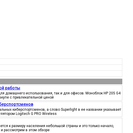
ой работы
ля домашнего использования, так и для офисов. Моноблок HP 205 G4
вкупе с привлекательной ценой
иберспортсменов
ьных киберспортсменов, а слово Superlight в ее названии указывает
лятором Logitech G PRO Wireless
тся к размеру населения небольшой страны и это только начало,
 и рассмотрим в этом обзоре