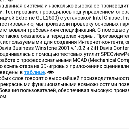
на данная система и насколько высока ее производи
. Тестирование проводилось под управлением опера
й Extreme GL L2500) с установкой Intel Chipset Installa
 к тестированию, мы произвели проверку основных п
етствовали требованиям спецификаций. С помощью у
все также оказалось в переделах нормы. Производит
используемыми для создания Интернет-контента, оц
vis Business Winstone 2001 v.1.0.2 и Ziff Davis Conten
нивалась с помощью тестовых утилит SPECviewPerf 
оте с профессиональными MCAD (Mechanical Computer 
 компьютера на 3D-игровых приложениях оценивалис
иведены в
таблице
.
ых слов говорят о высочайшей производительности
 прекрасными функциональными возможностями позво
ования пользователей, обеспечивая высокую произв
ом.