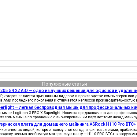
Популярные статьи
205 G4 22 AiO — одно из лучших решений для офисной и удаленн
, которая является признанным лидером в производстве компьютеров как д
ов AMD последнего поколения и отличается неплохой производительностью 
uperlight — легкая беспроводная мышь для профессиональных к
мышь Logitech G PRO X Superlight. Новинка предназначена для профессионал
четверть меньше по сравнению с анонсированным пару лет тому назад манипу
еринская плата для домашнего майнинга ASRock H110 Pro BTC+
количество людей, которые пользуются сегодня криптовалютами, приближае
продажу весьма необычную материнскую плату — H110 PRO BTC+, которую мы