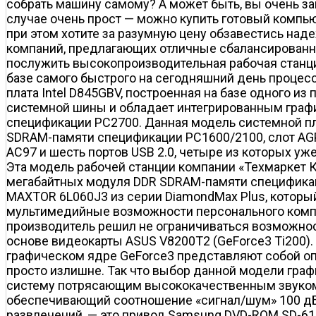
собрать машину самому? А может быть, вы очень за
случае очень прост — можно купить готовый компью
при этом хотите за разумную цену обзавестись на
компаний, предлагающих отличные сбалансированн
послужить высокопроизводительная рабочая станци
базе самого быстрого на сегодняшний день процессо
плата Intel D845GBV, построенная на базе одного и
системной шины и обладает интегрированным граф
спецификации PC2700. Данная модель системной пл
SDRAM-памяти спецификации PC1600/2100, слот AGP 
AC97 и шесть портов USB 2.0, четыре из которых у
Эта модель рабочей станции компании «Техмаркет 
мегабайтных модуля DDR SDRAM-памяти спецификац
MAXTOR 6L060J3 из серии DiamondMax Plus, который
мультимедийные возможности персонального компь
производитель решил не ограничиваться возможност
основе видеокарты ASUS V8200T2 (GeForce3 Ti200). 
графическом ядре GeForce3 представляют собой оп
просто излишне. Так что выбор данной модели графи
систему потрясающим высококачественным звуком ф
обеспечивающий соотношение «сигнал/шум» 100 дБ
развлечений, — это привод Samsung DVD-ROM SD-61