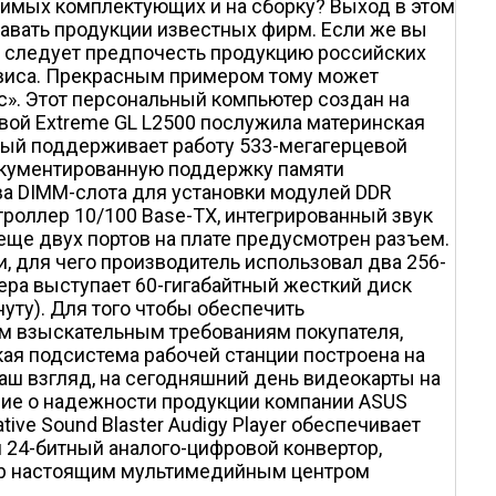
одимых комплектующих и на сборку? Выход в этом
давать продукции известных фирм. Если же вы
д, следует предпочесть продукцию российских
рвиса. Прекрасным примером тому может
». Этот персональный компьютер создан на
новой Extreme GL L2500 послужила материнская
торый поддерживает работу 533-мегагерцевой
документированную поддержку памяти
а DIMM-слота для установки модулей DDR
троллер 10/100 Base-TX, интегрированный звук
еще двух портов на плате предусмотрен разъем.
, для чего производитель использовал два 256-
ра выступает 60-гигабайтный жесткий диск
уту). Для того чтобы обеспечить
м взыскательным требованиям покупателя,
кая подсистема рабочей станции построена на
 наш взгляд, на сегодняшний день видеокарты на
ние о надежности продукции компании ASUS
ive Sound Blaster Audigy Player обеспечивает
 24-битный аналого-цифровой конвертор,
тер настоящим мультимедийным центром