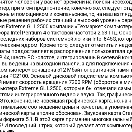
нятой человек и у вас нет времени на поиски необх
тер, при этом предпочтение, конечно же, следует от
дежным помощником и компаньоном, то, на наш взгля
ые решения рабочих станций и высокий уровень се
я Extreme GL L2500 компании «ТехмаркетКомпьютерс
ра Intel Pentium 4 с тактовой частотой 2,53 ГГц. Ос
з последних наборов системной логики Intel 845G, ко
ическим ядром. Кроме того, следует отметить и не
аты предоставляет в распоряжение пользователя дв
4x, шесть PCI-слотов, интегрированный сетевой кон
же выведены на выходной панели, а для подключения 
Компьютерс» оснащена 512 Мбайт оперативной памяти
ии PC2100. Основой дисковой подсистемы компьюте
 имеет скорость вращения 7200 RPM (оборотов в мин
ютера Extreme GL L2500, которые бы отвечали самы
ями интегрированного видео и звука. Так, графичес
Это, конечно, не новейшая графическая карта, но, на
тимальное соотношение цены и качества, а упомина
ческой карты вполне обоснован. Звуковая карта Creat
ормата 5.1. В этой карте применен многоканальный
! И последний штрих, который делает этот компью
6F.