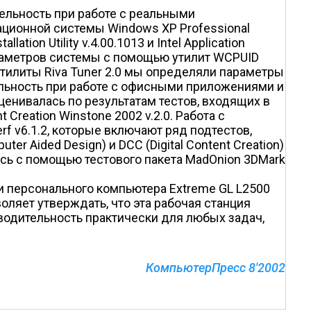
тельность при работе с реальными
ционной системы Windows XP Professional
tion Utility v.4.00.1013 и Intel Application
араметров системы с помощью утилит WCPUID
тилиты Riva Tuner 2.0 мы определяли параметры
ельность при работе с офисными приложениями и
енивалась по результатам тестов, входящих в
t Creation Winstone 2002 v.2.0. Работа с
v6.1.2, которые включают ряд подтестов,
Aided Design) и DCC (Digital Content Creation)
ь с помощью тестового пакета MadOnion 3DMark
 персонального компьютера Extreme GL L2500
ляет утверждать, что эта рабочая станция
одительность практически для любых задач,
КомпьютерПресс 8'2002