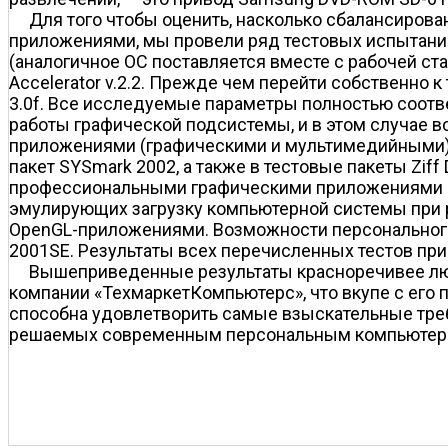
Для того чтобы оценить, насколько сбалансирова
приложениями, мы провели ряд тестовых испытаний
(аналогичное ОС поставляется вместе с рабочей станцие
Accelerator v.2.2. Прежде чем перейти собственно
3.0f. Все исследуемые параметры полностью соотв
работы графической подсистемы, и в этом случае 
приложениями (графическими и мультимедийными), 
пакет SYSmark 2002, а также в тестовые пакеты Ziff Da
профессиональными графическими приложениями оце
эмулирующих загрузку компьютерной системы при раб
OpenGL-приложениями. Возможности персонального
2001SE. Результаты всех перечисленных тестов пр
Вышеприведенные результаты красноречивее люб
компании «ТехмаркетКомпьютерс», что вкупе с его
способна удовлетворить самые взыскательные треб
решаемых современным персональным компьютер