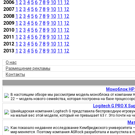
2006
1
2
3
4
5
6
7
8
9
10
11
12
2007
1
2
3
4
5
6
7
8
9
10
11
12
2008
1
2
3
4
5
6
7
8
9
10
11
12
2009
1
2
3
4
5
6
7
8
9
10
11
12
2010
1
2
3
4
5
6
7
8
9
10
11
12
2011
1
2
3
4
5
6
7
8
9
10
11
12
2012
1
2
3
4
5
6
7
8
9
10
11
12
2013
1
2
3
4
5
6
7
8
9
10
11
12
О нас
Размещение рекламы
Контакты
Моноблок HP 
В настоящем обзоре мы рассмотрим модель моноблока от компании HP
22 — модель нового семейства, которая построена на базе процессор
Logitech G PRO X S
Швейцарская компания Logitech G представила беспроводную игровую 
на малый вес этой модели, который не превышает 63 г. Это почти на 
Мат
Как показало недавнее исследование Кембриджского университета — 
мир меняется. Поэтому компания ASRock разработала и выпустила в 