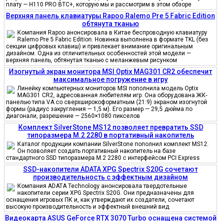
плату — H110 PRO BTC+, которую мы и рассмотрим в этом обзоре
Верхняя панель клавиатуры Rapoo Ralemo Pre 5 Fabric Edition
обтянута тканью
Компания Rapoo анонсировала в Китае беспроводную клавиатуру
Ralemo Pre 5 Fabric Edition. Новинка выполнена в формате TKL (без
секции цифровых клавиш) и привлекает внимание оригинальным
дизайном. Одна из отличительных особенностей этой модели —
верхняя панель, обтянутая тканью с меланжевым рисунком
Изогнутый экран монитора MSI Optix MAG301 CR2 обеспечит
максимальное погружение в игру
Линейку компьютерных мониторов MSI пополнила модель Optix
MAG301 CR2, адресованная любителям игр. Она оборудована ЖК-
панелью типа VA со сверхширокоформатным (21:9) экраном изогнутой
формы (радиус закругления — 1,5 м). Его размер — 29,5 дюйма по
диагонали, разрешение — 2560×1080 пикселов
Комплект SilverStone MS12 позволяет превратить SSD
типоразмера M.2 2280 в портативный накопитель
Каталог продукции компании SilverStone пополнил комплект MS12.
Он позволяет создать портативный накопитель на базе
стандартного SSD типоразмера M.2 2280 с интерфейсом PCI Express
SSD-накопители ADATA XPG Spectrix S20G сочетают
производительность с эффектным дизайном
Компания ADATA Technology анонсировала твердотельные
накопители серии XPG Spectrix S20G. Они предназначены для
оснащения игровых ПК и, как утверждают их создатели, сочетают
высокую производительность и эффектный внешний вид
Видеокарта ASUS GeForce RTX 3070 Turbo оснащена системой