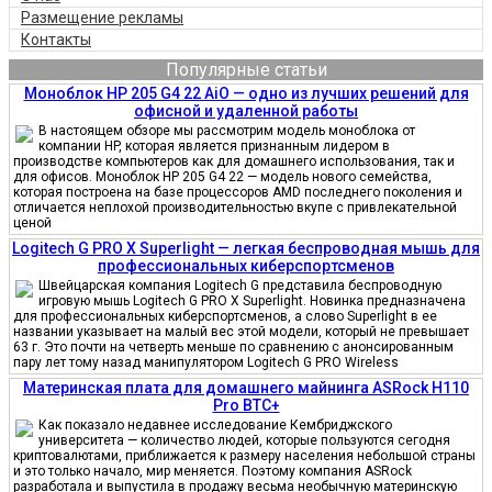
Размещение рекламы
Контакты
Популярные статьи
Моноблок HP 205 G4 22 AiO — одно из лучших решений для
офисной и удаленной работы
В настоящем обзоре мы рассмотрим модель моноблока от
компании HP, которая является признанным лидером в
производстве компьютеров как для домашнего использования, так и
для офисов. Моноблок HP 205 G4 22 — модель нового семейства,
которая построена на базе процессоров AMD последнего поколения и
отличается неплохой производительностью вкупе с привлекательной
ценой
Logitech G PRO X Superlight — легкая беспроводная мышь для
профессиональных киберспортсменов
Швейцарская компания Logitech G представила беспроводную
игровую мышь Logitech G PRO X Superlight. Новинка предназначена
для профессиональных киберспортсменов, а слово Superlight в ее
названии указывает на малый вес этой модели, который не превышает
63 г. Это почти на четверть меньше по сравнению с анонсированным
пару лет тому назад манипулятором Logitech G PRO Wireless
Материнская плата для домашнего майнинга ASRock H110
Pro BTC+
Как показало недавнее исследование Кембриджского
университета — количество людей, которые пользуются сегодня
криптовалютами, приближается к размеру населения небольшой страны
и это только начало, мир меняется. Поэтому компания ASRock
разработала и выпустила в продажу весьма необычную материнскую