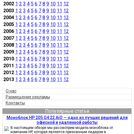
2002
1
2
3
4
5
6
7
8
9
10
11
12
2003
1
2
3
4
5
6
7
8
9
10
11
12
2004
1
2
3
4
5
6
7
8
9
10
11
12
2005
1
2
3
4
5
6
7
8
9
10
11
12
2006
1
2
3
4
5
6
7
8
9
10
11
12
2007
1
2
3
4
5
6
7
8
9
10
11
12
2008
1
2
3
4
5
6
7
8
9
10
11
12
2009
1
2
3
4
5
6
7
8
9
10
11
12
2010
1
2
3
4
5
6
7
8
9
10
11
12
2011
1
2
3
4
5
6
7
8
9
10
11
12
2012
1
2
3
4
5
6
7
8
9
10
11
12
2013
1
2
3
4
5
6
7
8
9
10
11
12
О нас
Размещение рекламы
Контакты
Популярные статьи
Моноблок HP 205 G4 22 AiO — одно из лучших решений для
офисной и удаленной работы
В настоящем обзоре мы рассмотрим модель моноблока от
компании HP, которая является признанным лидером в