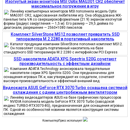
Изогнутый экран монитора MSI Optix MAG301 CR2 обеспечит
максимальное погружение в игру
Линейку компьютерных мониторов MSI пополнила модель Optix
MAG301 CR2, адресованная любителям игр. Она оборудована ЖК-
панелью типа VA со сверхширокоформатным (21:9) экраном изогнутой
формы (радиус закругления — 1,5 м). Его размер — 29,5 дюйма по
диагонали, разрешение — 2560×1080 пикселов
Комплект SilverStone MS12 позволяет превратить SSD
типоразмера M.2 2280 в портативный накопитель
Каталог продукции компании SilverStone пополнил комплект MS12.
Он позволяет создать портативный накопитель на базе
стандартного SSD типоразмера M.2 2280 с интерфейсом PCI Express
SSD-накопители ADATA XPG Spectrix S20G сочетают
производительность с эффектным дизайном
Компания ADATA Technology анонсировала твердотельные
накопители серии XPG Spectrix S20G. Они предназначены для
оснащения игровых ПК и, как утверждают их создатели, сочетают
высокую производительность и эффектный внешний вид
Видеокарта ASUS GeForce RTX 3070 Turbo оснащена системой
охлаждения с одним центробежным вентилятором
Линейку видеоадаптеров ASUS на базе графических процессоров
NVIDIA пополнила модель GeForce RTX 3070 Turbo (заводской
индекс TURBO-RTX3070-8G), предназначенная для оснащения игровых
ПК. Одной из особенностей новинки является конструкция системы
охлаждения
КомпьютерПресс использует