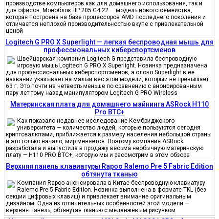
производстве компьютеров как для домашнего использования, так и
для офисов. Моноблок HP 205 G4 22 — модель нового семейства,
которая построена на базе процессоров AMD последнего поколения и
отличается неплохой производительностью вкупе с привлекательной
ценой
Logitech G PRO X Superlight — легкая беспроводная мышь для
профессиональных киберспортсменов
Швейцарская компания Logitech G представила беспроводную
игровую мышь Logitech G PRO X Superlight. Новинка предназначена
для профессиональных киберспортсменов, а слово Superlight в ее
названии указывает на малый вес этой модели, который не превышает
63 г. Это почти на четверть меньше по сравнению с анонсированным
пару лет тому назад манипулятором Logitech G PRO Wireless
Материнская плата для домашнего майнинга ASRock H110
Pro BTC+
Как показало недавнее исследование Кембриджского
университета — количество людей, которые пользуются сегодня
криптовалютами, приближается к размеру населения небольшой страны
и это только начало, мир меняется. Поэтому компания ASRock
разработала и выпустила в продажу весьма необычную материнскую
плату — H110 PRO BTC+, которую мы и рассмотрим в этом обзоре
Верхняя панель клавиатуры Rapoo Ralemo Pre 5 Fabric Edition
обтянута тканью
Компания Rapoo анонсировала в Китае беспроводную клавиатуру
Ralemo Pre 5 Fabric Edition. Новинка выполнена в формате TKL (без
секции цифровых клавиш) и привлекает внимание оригинальным
дизайном. Одна из отличительных особенностей этой модели —
верхняя панель, обтянутая тканью с меланжевым рисунком