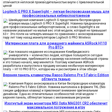
отличается неплохой производительностью вкупе с привлекательной
ценой
Logitech G PRO X Superlight — легкая беспроводная мышь для
профессиональных киберспортсменов
Швейцарская компания Logitech G представила беспроводную
игровую мышь Logitech G PRO X Superlight. Новинка предназначена
для профессиональных киберспортсменов, а слово Superlight в ее
названии указывает на малый вес этой модели, который не превышает
63 г. Это почти на четверть меньше по сравнению с анонсированным
пару лет тому назад манипулятором Logitech G PRO Wireless
Материнская плата для домашнего майнинга ASRock H110
Pro BTC+
Как показало недавнее исследование Кембриджского
университета — количество людей, которые пользуются сегодня
криптовалютами, приближается к размеру населения небольшой страны
и это только начало, мир меняется. Поэтому компания ASRock
разработала и выпустила в продажу весьма необычную материнскую
плату — H110 PRO BTC+, которую мы и рассмотрим в этом обзоре
Верхняя панель клавиатуры Rapoo Ralemo Pre 5 Fabric Edition
обтянута тканью
Компания Rapoo анонсировала в Китае беспроводную клавиатуру
Ralemo Pre 5 Fabric Edition. Новинка выполнена в формате TKL (без
секции цифровых клавиш) и привлекает внимание оригинальным
дизайном. Одна из отличительных особенностей этой модели —
верхняя панель, обтянутая тканью с меланжевым рисунком
Изогнутый экран монитора MSI Optix MAG301 CR2 обеспечит
максимальное погружение в игру
Линейку компьютерных мониторов MSI пополнила модель Optix