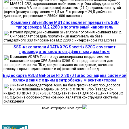
MAG301 CR2, адресованная любителям игр. Она оборудована ЖК-
панелью типа VA со сверхширокоформатным (21:9) экраном изогнутой
формы (радиус закругления — 1,5 м). Его размер — 29,5 дюйма по
диагонали, разрешение — 2560×1080 пикселов
Комплект SilverStone MS12 позволяет превратить SSD
типоразмера M.2 2280 в портативный накопитель
Каталог продукции компании SilverStone пополнил комплект MS12.
Он позволяет создать портативный накопитель на базе
стандартного SSD типоразмера M.2 2280 с интерфейсом PCI Express
SSD-накопители ADATA XPG Spectrix S20G сочетают
производительность с эффектным дизайном
Компания ADATA Technology анонсировала твердотельные
накопители серии XPG Spectrix S20G. Они предназначены для
оснащения игровых ПК и, как утверждают их создатели, сочетают
высокую производительность и эффектный внешний вид
Видеокарта ASUS GeForce RTX 3070 Turbo оснащена системой
охлаждения с одним центробежным вентилятором
Линейку видеоадаптеров ASUS на базе графических процессоров
NVIDIA пополнила модель GeForce RTX 3070 Turbo (заводской
индекс TURBO-RTX3070-8G), предназначенная для оснащения игровых
ПК. Одной из особенностей новинки является конструкция системы
охлаждения
КомпьютерПресс использует