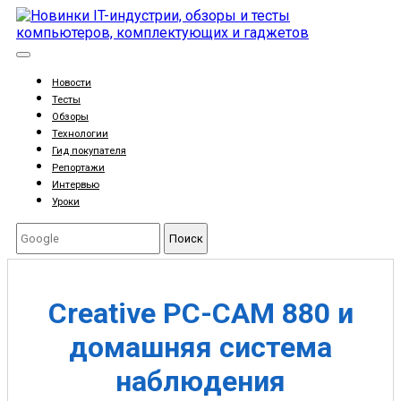
Новости
Тесты
Обзоры
Технологии
Гид покупателя
Репортажи
Интервью
Уроки
Поиск
Creative PC-CAM 880 и
домашняя система
наблюдения