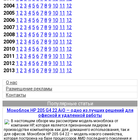
2004
1
2
3
4
5
6
7
8
9
10
11
12
2005
1
2
3
4
5
6
7
8
9
10
11
12
2006
1
2
3
4
5
6
7
8
9
10
11
12
2007
1
2
3
4
5
6
7
8
9
10
11
12
2008
1
2
3
4
5
6
7
8
9
10
11
12
2009
1
2
3
4
5
6
7
8
9
10
11
12
2010
1
2
3
4
5
6
7
8
9
10
11
12
2011
1
2
3
4
5
6
7
8
9
10
11
12
2012
1
2
3
4
5
6
7
8
9
10
11
12
2013
1
2
3
4
5
6
7
8
9
10
11
12
О нас
Размещение рекламы
Контакты
Популярные статьи
Моноблок HP 205 G4 22 AiO — одно из лучших решений для
офисной и удаленной работы
В настоящем обзоре мы рассмотрим модель моноблока от
компании HP, которая является признанным лидером в
производстве компьютеров как для домашнего использования, так и
для офисов. Моноблок HP 205 G4 22 — модель нового семейства,
которая построена на базе процессоров AMD последнего поколения и