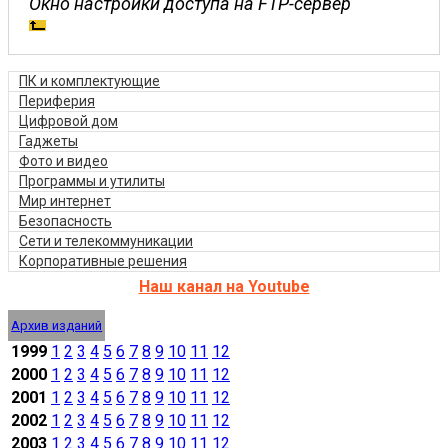
Окно настройки доступа на FTP-сервер
ПК и комплектующие
Периферия
Цифровой дом
Гаджеты
Фото и видео
Программы и утилиты
Мир интернет
Безопасность
Сети и телекоммуникации
Корпоративные решения
Наш канал на Youtube
Архив изданий
1999
1
2
3
4
5
6
7
8
9
10
11
12
2000
1
2
3
4
5
6
7
8
9
10
11
12
2001
1
2
3
4
5
6
7
8
9
10
11
12
2002
1
2
3
4
5
6
7
8
9
10
11
12
2003
1
2
3
4
5
6
7
8
9
10
11
12