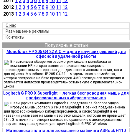
2011
1
2
3
4
5
6
7
8
9
10
11
12
2012
1
2
3
4
5
6
7
8
9
10
11
12
2013
1
2
3
4
5
6
7
8
9
10
11
12
О нас
Размещение рекламы
Контакты
Популярные статьи
Моноблок HP 205 G4 22 AiO — одно из лучших решений для
офисной и удаленной работы
В настоящем обзоре мы рассмотрим модель моноблока от
компании HP, которая является признанным лидером в
производстве компьютеров как для домашнего использования, так и
для офисов. Моноблок HP 205 G4 22 — модель нового семейства,
которая построена на базе процессоров AMD последнего поколения и
отличается неплохой производительностью вкупе с привлекательной
ценой
Logitech G PRO X Superlight — легкая беспроводная мышь для
профессиональных киберспортсменов
Швейцарская компания Logitech G представила беспроводную
игровую мышь Logitech G PRO X Superlight. Новинка предназначена
для профессиональных киберспортсменов, а слово Superlight в ее
названии указывает на малый вес этой модели, который не превышает
63 г. Это почти на четверть меньше по сравнению с анонсированным
пару лет тому назад манипулятором Logitech G PRO Wireless
Материнская плата для домашнего майнинга ASRock H110