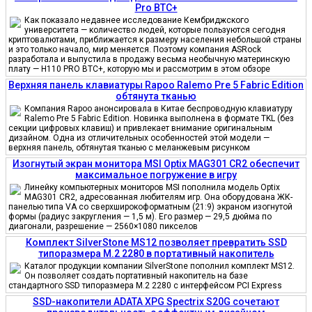
Pro BTC+
Как показало недавнее исследование Кембриджского
университета — количество людей, которые пользуются сегодня
криптовалютами, приближается к размеру населения небольшой страны
и это только начало, мир меняется. Поэтому компания ASRock
разработала и выпустила в продажу весьма необычную материнскую
плату — H110 PRO BTC+, которую мы и рассмотрим в этом обзоре
Верхняя панель клавиатуры Rapoo Ralemo Pre 5 Fabric Edition
обтянута тканью
Компания Rapoo анонсировала в Китае беспроводную клавиатуру
Ralemo Pre 5 Fabric Edition. Новинка выполнена в формате TKL (без
секции цифровых клавиш) и привлекает внимание оригинальным
дизайном. Одна из отличительных особенностей этой модели —
верхняя панель, обтянутая тканью с меланжевым рисунком
Изогнутый экран монитора MSI Optix MAG301 CR2 обеспечит
максимальное погружение в игру
Линейку компьютерных мониторов MSI пополнила модель Optix
MAG301 CR2, адресованная любителям игр. Она оборудована ЖК-
панелью типа VA со сверхширокоформатным (21:9) экраном изогнутой
формы (радиус закругления — 1,5 м). Его размер — 29,5 дюйма по
диагонали, разрешение — 2560×1080 пикселов
Комплект SilverStone MS12 позволяет превратить SSD
типоразмера M.2 2280 в портативный накопитель
Каталог продукции компании SilverStone пополнил комплект MS12.
Он позволяет создать портативный накопитель на базе
стандартного SSD типоразмера M.2 2280 с интерфейсом PCI Express
SSD-накопители ADATA XPG Spectrix S20G сочетают