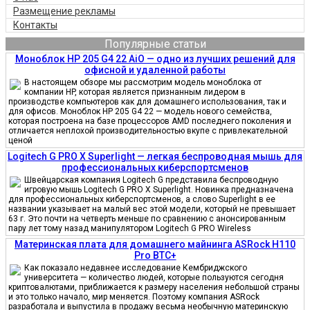
Размещение рекламы
Контакты
Популярные статьи
Моноблок HP 205 G4 22 AiO — одно из лучших решений для
офисной и удаленной работы
В настоящем обзоре мы рассмотрим модель моноблока от
компании HP, которая является признанным лидером в
производстве компьютеров как для домашнего использования, так и
для офисов. Моноблок HP 205 G4 22 — модель нового семейства,
которая построена на базе процессоров AMD последнего поколения и
отличается неплохой производительностью вкупе с привлекательной
ценой
Logitech G PRO X Superlight — легкая беспроводная мышь для
профессиональных киберспортсменов
Швейцарская компания Logitech G представила беспроводную
игровую мышь Logitech G PRO X Superlight. Новинка предназначена
для профессиональных киберспортсменов, а слово Superlight в ее
названии указывает на малый вес этой модели, который не превышает
63 г. Это почти на четверть меньше по сравнению с анонсированным
пару лет тому назад манипулятором Logitech G PRO Wireless
Материнская плата для домашнего майнинга ASRock H110
Pro BTC+
Как показало недавнее исследование Кембриджского
университета — количество людей, которые пользуются сегодня
криптовалютами, приближается к размеру населения небольшой страны
и это только начало, мир меняется. Поэтому компания ASRock
разработала и выпустила в продажу весьма необычную материнскую