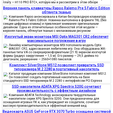
плату — H110 PRO BTC+, которую мы и рассмотрим в этом обзоре
Верхняя панель клавиатуры Rapoo Ralemo Pre 5 Fabric Edition
обтянута тканью
Компания Rapoo анонсировала в Китае беспроводную клавиатуру
Ralemo Pre 5 Fabric Edition. Новинка выполнена в формате TKL (без
секции цифровых клавиш) и привлекает внимание оригинальным
дизайном. Одна из отличительных особенностей этой модели —
верхняя панель, обтянутая тканью с меланжевым рисунком
Изогнутый экран монитора MSI Optix MAG301 CR2 обеспечит
максимальное погружение в игру
Линейку компьютерных мониторов MSI пополнила модель Optix
MAG301 CR2, адресованная любителям игр. Она оборудована ЖК-
панелью типа VA со сверхширокоформатным (21:9) экраном изогнутой
формы (радиус закругления — 1,5 м). Его размер — 29,5 дюйма по
диагонали, разрешение — 2560×1080 пикселов
Комплект SilverStone MS12 позволяет превратить SSD
типоразмера M.2 2280 в портативный накопитель
Каталог продукции компании SilverStone пополнил комплект MS12.
Он позволяет создать портативный накопитель на базе
стандартного SSD типоразмера M.2 2280 с интерфейсом PCI Express
SSD-накопители ADATA XPG Spectrix S20G сочетают
производительность с эффектным дизайном
Компания ADATA Technology анонсировала твердотельные
накопители серии XPG Spectrix S20G. Они предназначены для
оснащения игровых ПК и, как утверждают их создатели, сочетают
высокую производительность и эффектный внешний вид
Видеокарта ASUS GeForce RTX 3070 Turbo оснащена системой