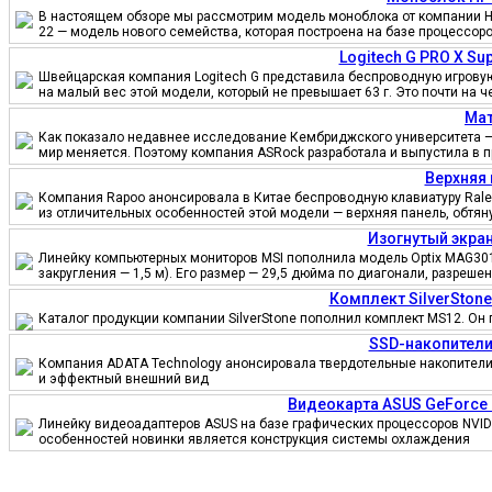
В настоящем обзоре мы рассмотрим модель моноблока от компании HP
22 — модель нового семейства, которая построена на базе процессор
Logitech G PRO X S
Швейцарская компания Logitech G представила беспроводную игровую 
на малый вес этой модели, который не превышает 63 г. Это почти на 
Мат
Как показало недавнее исследование Кембриджского университета — 
мир меняется. Поэтому компания ASRock разработала и выпустила в 
Верхняя 
Компания Rapoo анонсировала в Китае беспроводную клавиатуру Ralem
из отличительных особенностей этой модели — верхняя панель, обтя
Изогнутый экран
Линейку компьютерных мониторов MSI пополнила модель Optix MAG301
закругления — 1,5 м). Его размер — 29,5 дюйма по диагонали, разреш
Комплект SilverSton
Каталог продукции компании SilverStone пополнил комплект MS12. Он 
SSD-накопители
Компания ADATA Technology анонсировала твердотельные накопители 
и эффектный внешний вид
Видеокарта ASUS GeForce
Линейку видеоадаптеров ASUS на базе графических процессоров NVID
особенностей новинки является конструкция системы охлаждения