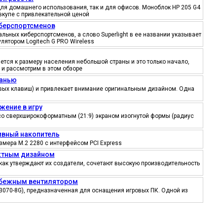
ля домашнего использования, так и для офисов. Моноблок HP 205 G4
вкупе с привлекательной ценой
иберспортсменов
ьных киберспортсменов, а слово Superlight в ее названии указывает
лятором Logitech G PRO Wireless
тся к размеру населения небольшой страны и это только начало,
 и рассмотрим в этом обзоре
канью
ровых клавиш) и привлекает внимание оригинальным дизайном. Одна
жение в игру
со сверхширокоформатным (21:9) экраном изогнутой формы (радиус
тивный накопитель
змера M.2 2280 с интерфейсом PCI Express
ектным дизайном
как утверждают их создатели, сочетают высокую производительность
робежным вентилятором
3070-8G), предназначенная для оснащения игровых ПК. Одной из