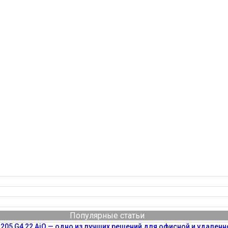
Популярные статьи
205 G4 22 AiO — одно из лучших решений для офисной и удаленн