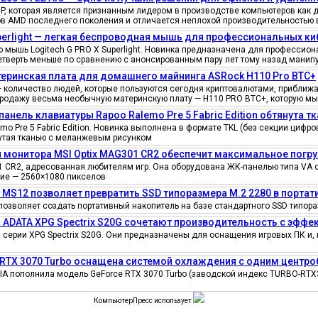
, которая является признанным лидером в производстве компьютеров как д
ов AMD последнего поколения и отличается неплохой производительностью 
uperlight — легкая беспроводная мышь для профессиональных к
мышь Logitech G PRO X Superlight. Новинка предназначена для профессионал
четверть меньше по сравнению с анонсированным пару лет тому назад манипу
еринская плата для домашнего майнинга ASRock H110 Pro BTC+
количество людей, которые пользуются сегодня криптовалютами, приближае
продажу весьма необычную материнскую плату — H110 PRO BTC+, которую мы
панель клавиатуры Rapoo Ralemo Pre 5 Fabric Edition обтянута т
o Pre 5 Fabric Edition. Новинка выполнена в формате TKL (без секции циф
нутая тканью с меланжевым рисунком
 монитора MSI Optix MAG301 CR2 обеспечит максимальное погру
 CR2, адресованная любителям игр. Она оборудована ЖК-панелью типа VA 
ение — 2560×1080 пикселов
e MS12 позволяет превратить SSD типоразмера M.2 2280 в порта
позволяет создать портативный накопитель на базе стандартного SSD типора
 ADATA XPG Spectrix S20G сочетают производительность с эфф
серии XPG Spectrix S20G. Они предназначены для оснащения игровых ПК и, 
 RTX 3070 Turbo оснащена системой охлаждения с одним цент
IA пополнила модель GeForce RTX 3070 Turbo (заводской индекс TURBO-RTX
КомпьютерПресс использует