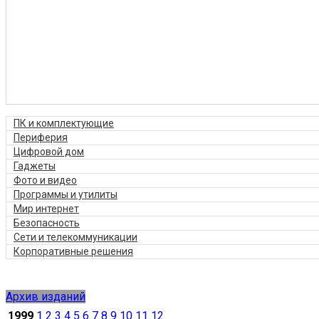
ПК и комплектующие
Периферия
Цифровой дом
Гаджеты
Фото и видео
Программы и утилиты
Мир интернет
Безопасность
Сети и телекоммуникации
Корпоративные решения
Архив изданий
1999
1
2
3
4
5
6
7
8
9
10
11
12