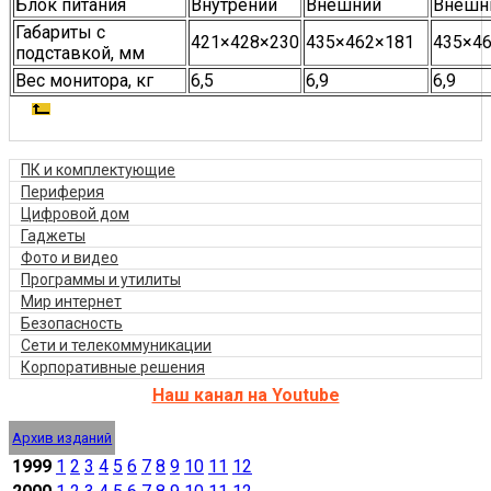
Блок питания
Внутрений
Внешний
Внешн
Габариты с
421×428×230
435×462×181
435×4
подставкой, мм
Вес монитора, кг
6,5
6,9
6,9
ПК и комплектующие
Периферия
Цифровой дом
Гаджеты
Фото и видео
Программы и утилиты
Мир интернет
Безопасность
Сети и телекоммуникации
Корпоративные решения
Наш канал на Youtube
Архив изданий
1999
1
2
3
4
5
6
7
8
9
10
11
12