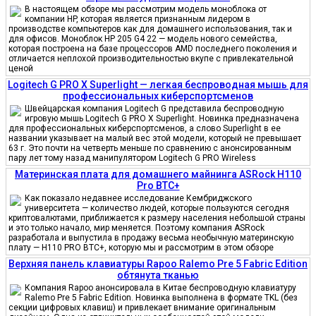
В настоящем обзоре мы рассмотрим модель моноблока от
компании HP, которая является признанным лидером в
производстве компьютеров как для домашнего использования, так и
для офисов. Моноблок HP 205 G4 22 — модель нового семейства,
которая построена на базе процессоров AMD последнего поколения и
отличается неплохой производительностью вкупе с привлекательной
ценой
Logitech G PRO X Superlight — легкая беспроводная мышь для
профессиональных киберспортсменов
Швейцарская компания Logitech G представила беспроводную
игровую мышь Logitech G PRO X Superlight. Новинка предназначена
для профессиональных киберспортсменов, а слово Superlight в ее
названии указывает на малый вес этой модели, который не превышает
63 г. Это почти на четверть меньше по сравнению с анонсированным
пару лет тому назад манипулятором Logitech G PRO Wireless
Материнская плата для домашнего майнинга ASRock H110
Pro BTC+
Как показало недавнее исследование Кембриджского
университета — количество людей, которые пользуются сегодня
криптовалютами, приближается к размеру населения небольшой страны
и это только начало, мир меняется. Поэтому компания ASRock
разработала и выпустила в продажу весьма необычную материнскую
плату — H110 PRO BTC+, которую мы и рассмотрим в этом обзоре
Верхняя панель клавиатуры Rapoo Ralemo Pre 5 Fabric Edition
обтянута тканью
Компания Rapoo анонсировала в Китае беспроводную клавиатуру
Ralemo Pre 5 Fabric Edition. Новинка выполнена в формате TKL (без
секции цифровых клавиш) и привлекает внимание оригинальным