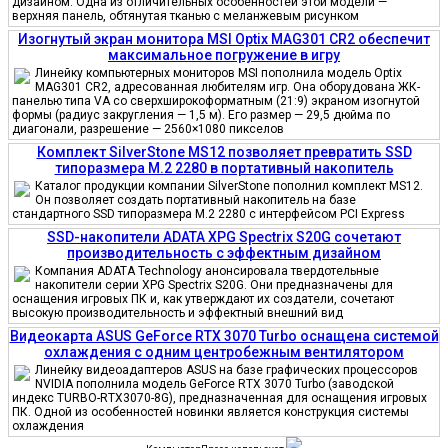
дизайном. Одна из отличительных особенностей этой модели —
верхняя панель, обтянутая тканью с меланжевым рисунком
Изогнутый экран монитора MSI Optix MAG301 CR2 обеспечит
максимальное погружение в игру
Линейку компьютерных мониторов MSI пополнила модель Optix
MAG301 CR2, адресованная любителям игр. Она оборудована ЖК-
панелью типа VA со сверхширокоформатным (21:9) экраном изогнутой
формы (радиус закругления — 1,5 м). Его размер — 29,5 дюйма по
диагонали, разрешение — 2560×1080 пикселов
Комплект SilverStone MS12 позволяет превратить SSD
типоразмера M.2 2280 в портативный накопитель
Каталог продукции компании SilverStone пополнил комплект MS12.
Он позволяет создать портативный накопитель на базе
стандартного SSD типоразмера M.2 2280 с интерфейсом PCI Express
SSD-накопители ADATA XPG Spectrix S20G сочетают
производительность с эффектным дизайном
Компания ADATA Technology анонсировала твердотельные
накопители серии XPG Spectrix S20G. Они предназначены для
оснащения игровых ПК и, как утверждают их создатели, сочетают
высокую производительность и эффектный внешний вид
Видеокарта ASUS GeForce RTX 3070 Turbo оснащена системой
охлаждения с одним центробежным вентилятором
Линейку видеоадаптеров ASUS на базе графических процессоров
NVIDIA пополнила модель GeForce RTX 3070 Turbo (заводской
индекс TURBO-RTX3070-8G), предназначенная для оснащения игровых
ПК. Одной из особенностей новинки является конструкция системы
охлаждения