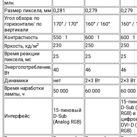
млн.
Размер пиксела, мм
0,281
0,279
0,279
Угол обзора: по
горизонтали/ по
170° / 170°
160° / 160°
160° / 
вертикали
Контрастность
550 : 1
600 : 1
600 : 1
2
230
250
250
Яркость, кд/м
Время реакции
25
25
25
пиксела, мс
Энергопотребление,
40
46
46
Вт
Динамики
нет
2×3 Вт
2×3 Вт
Время наработки
50 000
60 000
60 000
лампы, ч
15-пи
D-Sub 
15-пиновый
RGB) и
Интерфейс
D-Sub
цифро
(Analog RGB)
DVI-D (
RGB)