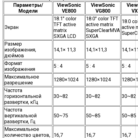
Параметры/
ViewSonic
ViewSonic
View
Модели
VE800
VG800
VX
18.1" color
18.0" color TFT
18.0 co
TFT active
active matrix
Экран
active 
matrix
SuperClearMVA
SuperC
SXGA LCD
SXGA
Размер
изображения,
14,1× 11,3
14,1×11,3
14,1×1
дюймов
Формат
5 : 4
5 : 4
5 : 4
изображения
Максимальное
1280×1024
1280×1024
1280×
разрешение
Частота
горизонтальной
30~82
30~82
30~82
развертки, кГц
Частота
вертикальной
50~75
50~85
50~85
развертки, Гц
Максимальное
количество цветов,
16,7
16,7
16,7