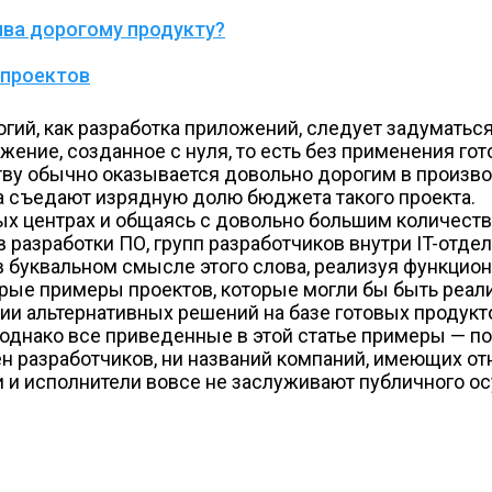
ива дорогому продукту?
 проектов
гий, как разработка приложений, следует задуматься
ожение, созданное с нуля, то есть без применения г
ству обычно оказывается довольно дорогим в произв
ва съедают изрядную долю бюджета такого проекта.
х центрах и общаясь с довольно большим количество
 разработки ПО, групп разработчиков внутри IT-отде
буквальном смысле этого слова, реализуя функциона
орые примеры проектов, которые могли бы быть реал
нии альтернативных решений на базе готовых продук
 однако все приведенные в этой статье примеры — п
мен разработчиков, ни названий компаний, имеющих о
и и исполнители вовсе не заслуживают публичного о