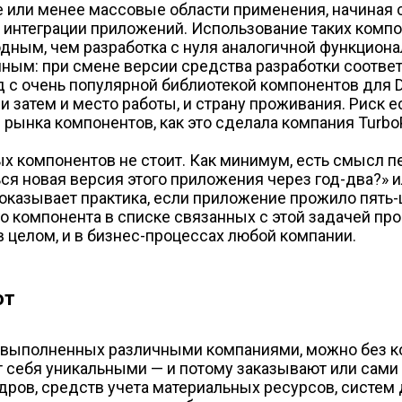
или менее массовые области применения, начиная со
 интеграции приложений. Использование таких компо
дным, чем разработка с нуля аналогичной функциона
анным: при смене версии средства разработки соотв
ад с очень популярной библиотекой компонентов для D
затем и место работы, и страну проживания. Риск ес
с рынка компонентов, как это сделала компания Turb
х компонентов не стоит. Как минимум, есть смысл п
ься новая версия этого приложения через год-два?» 
казывает практика, если приложение прожило пять-ше
о компонента в списке связанных с этой задачей пр
в целом, и в бизнес-процессах любой компании.
от
 выполненных различными компаниями, можно без ко
ют себя уникальными — и потому заказывают или сам
ров, средств учета материальных ресурсов, систем д