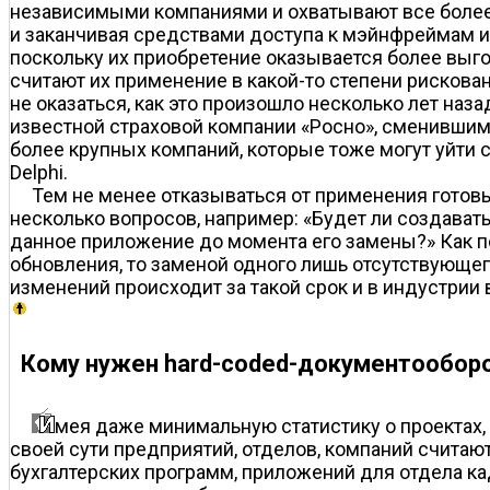
независимыми компаниями и охватывают все более 
и заканчивая средствами доступа к мэйнфреймам и
поскольку их приобретение оказывается более выго
считают их применение в какой-то степени рисков
не оказаться, как это произошло несколько лет наз
известной страховой компании «Росно», сменившими 
более крупных компаний, которые тоже могут уйти 
Delphi.
Тем не менее отказываться от применения готовы
несколько вопросов, например: «Будет ли создават
данное приложение до момента его замены?» Как по
обновления, то заменой одного лишь отсутствующег
изменений происходит за такой срок и в индустрии 
Кому нужен hard-coded-документообор
мея даже минимальную статистику о проектах,
своей сути предприятий, отделов, компаний счита
бухгалтерских программ, приложений для отдела кад