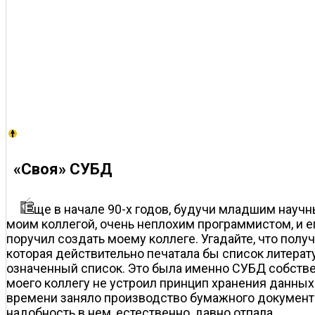
«Своя» СУБД
ще в начале 90-х годов, будучи младшим науч
моим коллегой, очень неплохим программистом, и е
поручил создать моему коллеге. Угадайте, что пол
которая действительно печатала бы список литерат
означенный список. Это была именно СУБД собственн
моего коллегу не устроил принцип хранения данных
времени заняло производство бумажного документа
надобность в нем, естественно, давно отпала…