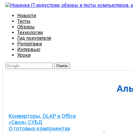
Новости
Тесты
Обзоры
Технологии
Гид покупателя
Репортажи
Интервью
Уроки
Поиск
Аль
Конверторы, OLAP и Office
«Своя» СУБД
О готовых компонентах