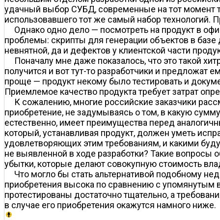
удачный выбор СУБД, современные на тот момент тех
использовавшего тот же самый набор технологий. П
Однако одно дело — посмотреть на продукт в офис
проблемы: скрипты для генерации объектов в базе
невнятной, да и дефектов у клиентской части проду
Поначалу мне даже показалось, что это такой хитр
получится и вот тут-то разработчики и предложат 
проще — продукт некому было тестировать и документ
Приемлемое качество продукта требует затрат опред
К сожалению, многие российские заказчики рассм
приобретение, не задумываясь о том, в какую сумму
естественно, имеет преимущества перед аналогичн
который, устанавливая продукт, должен уметь испр
удовлетворяющих этим требованиям, и какими будут
не выявленной в ходе разработки? Такие вопросы 
убытки, которые делают совокупную стоимость вла
Что могло бы стать альтернативой подобному нед
приобретения высока по сравнению с упомянутым вы
протестированы достаточно тщательно, а требования
в случае его приобретения окажутся намного ниже.