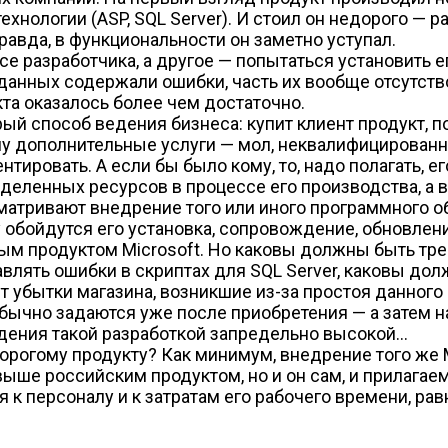
нологии (ASP, SQL Server). И стоил он недорого — ра
равда, в функциональности он заметно уступал.
е разработчика, а другое — попытаться установить ег
 данных содержали ошибки, часть их вообще отсутст
кта оказалось более чем достаточно.
ый способ ведения бизнеса: купит клиент продукт, по
ему дополнительные услуги — мол, неквалифицированн
ировать. А если бы было кому, то, надо полагать, ег
еленных ресурсов в процессе его производства, а во
атривают внедрение того или иного программного об
 обойдутся его установка, сопровождение, обновлени
ым продуктом Microsoft. Но каковы должны быть тре
авлять ошибки в скриптах для SQL Server, каковы до
 убытки магазина, возникшие из-за простоя данного
обычно задаются уже после приобретения — а затем 
дения такой разработкой запредельно высокой…
орогому продукту? Как минимум, внедрение того же Mi
ше российским продуктом, но и он сам, и прилагаем
 к персоналу и к затратам его рабочего времени, рав