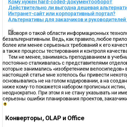
Кому нужен hard-coded-документооборот
Действительно ли выгодна дешевая альтернат
Интранет-сайт или корпоративный портал?
Альтернативы для заказчиков и руководителей
оворя о такой области информационных техноло
безальтернативным. Ведь, как правило, любое прил
более или менее серьезных требований к его каче
а также процессы тестирования и контроля качест
Тем не менее, занимаясь преподаванием в учебны
постоянно сталкивалась с представителями отделов
которые занимались «изобретением велосипедов» в 
настоящей статье мне хотелось бы привести некот
основывались не на голом кодировании, а на созда
ниже кому-то покажется набором прописных истин,
неоднократно. При этом я не стану указывать ни и
серьезны ошибки планирования проектов, заказчик
Конверторы, OLAP и Office