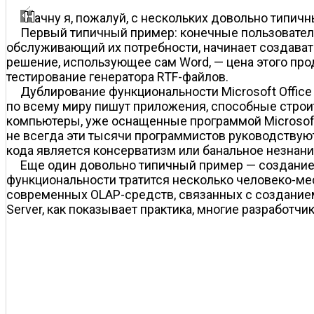
ачну я, пожалуй, с нескольких довольно типич
Первый типичный пример: конечные пользователи 
обслуживающий их потребности, начинает создавать
решение, использующее сам Word, — цена этого прод
тестирование генератора RTF-файлов.
Дублирование функциональности Microsoft Offi
по всему миру пишут приложения, способные строит
компьютеры, уже оснащенные программой Microsoft 
не всегда эти тысячи программистов руководствую
кода является консерватизм или банальное незнание 
Еще один довольно типичный пример — создание 
функциональности тратится несколько человеко-мес
современных OLAP-средств, связанных с созданием
Server, как показывает практика, многие разработчи