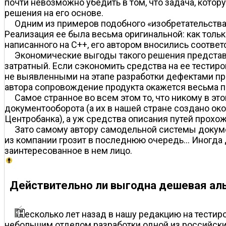
почти невозможно убедить в том, что задача, котор
решения на его основе.
Одним из примеров подобного «изобретательства
Реализация ее была весьма оригинальной: как толь
написанного на C++, его автором вносились соотве
Экономические выгоды такого решения представ
затратный. Если сэкономить средства на ее тестиро
не выявленными на этапе разработки дефектами про
автора сопровождение продукта окажется весьма 
Самое странное во всем этом то, что никому в э
документооборота (а их в нашей стране создано око
Центробанка), а уж средства описания путей прохо
Зато самому автору самодельной системы докум
из компании грозит в последнюю очередь... Иногда
заинтересованное в нем лицо.
Действительно ли выгодна дешевая аль
есколько лет назад в нашу редакцию на тести
небольшим отделом разработки одной из российских