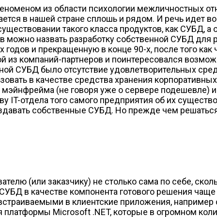
еноменом из области психологии межличностных отн
ется в нашей стране сплошь и рядом. И речь идет во
уществовании такого класса продуктов, как СУБД, а
 можно назвать разработку собственной СУБД для р
х годов и прекращенную в конце 90-х, после того как
ной из компаний-партнеров и поинтересовался возмо
ной СУБД было отсутствие удовлетворительных сред
ьзовать в качестве средства хранения корпоративны
мэйнфрейма (не говоря уже о сервере подешевле) и о
у IT-отдела того самого предприятия об их существова
оздавать собственные СУБД. Но прежде чем решаться 
вателю (или заказчику) не столько сама по себе, ско
 СУБД в качестве компонента готового решения чаще
встраиваемыми в клиентские приложения, например с
я платформы Microsoft .NET, которые в огромном ко