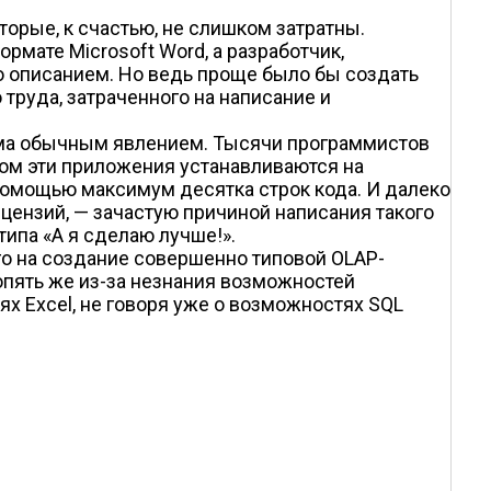
орые, к счастью, не слишком затратны.
мате Microsoft Word, а разработчик,
о описанием. Но ведь проще было бы создать
 труда, затраченного на написание и
ьма обычным явлением. Тысячи программистов
том эти приложения устанавливаются на
 помощью максимум десятка строк кода. И далеко
ензий, — зачастую причиной написания такого
типа «А я сделаю лучше!».
го на создание совершенно типовой OLAP-
опять же из-за незнания возможностей
х Excel, не говоря уже о возможностях SQL