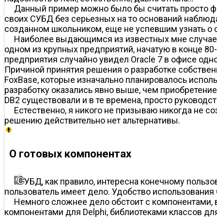
Данный пример можно было бы считать просто ф
своих СУБД без серьезных на то оснований наблюда
созданном школьником, еще не успевшим узнать о с
Наиболее выдающимся из известных мне случаев
одном из крупных предприятий, начатую в конце 80-
предприятия случайно увидел Oracle 7 в офисе од
Причиной принятия решения о разработке собствен
FoxBase, которые изначально планировалось испол
разработку оказались явно выше, чем приобретение 
DB2 существовали и в те времена, просто руководств
Естественно, я никого не призываю никогда не с
решению действительно нет альтернативы.
О готовых компонентах
УБД, как правило, интересна конечному пользо
пользователь имеет дело. Удобство использования
Немного сложнее дело обстоит с компонентами, 
компонентами для Delphi, библиотеками классов дл