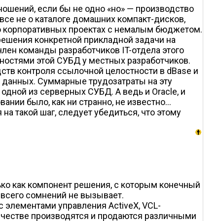
ошений, если бы не одно «но» — производство
все не о каталоге домашних компакт-дисков,
 о корпоративных проектах с немалым бюджетом.
ешения конкретной прикладной задачи на
 член команды разработчиков IT-отдела этого
жностями этой СУБД у местных разработчиков.
ств контроля ссылочной целостности в dBase и
х данных. Суммарные трудозатраты на эту
дной из серверных СУБД. А ведь и Oracle, и
нии было, как ни странно, не известно...
на такой шаг, следует убедиться, что этому
лько как компонент решения, с которым конечный
 всего сомнений не вызывает.
 элементами управления ActiveX, VCL-
личестве производятся и продаются различными