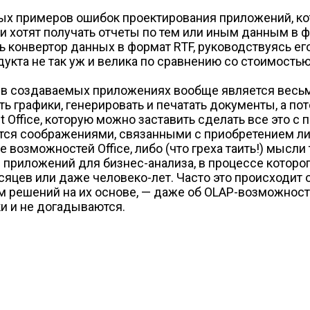
ных примеров ошибок проектирования приложений, кот
хотят получать отчеты по тем или иным данным в фор
 конвертор данных в формат RTF, руководствуясь ег
укта не так уж и велика по сравнению со стоимостью
ce в создаваемых приложениях вообще является вес
ь графики, генерировать и печатать документы, а по
Office, которую можно заставить сделать все это с
тся соображениями, связанными с приобретением лиц
возможностей Office, либо (что греха таить!) мысли 
приложений для бизнес-анализа, в процессе которо
яцев или даже человеко-лет. Часто это происходит 
 решений на их основе, — даже об OLAP-возможностя
ки и не догадываются.