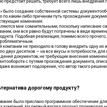
ую предстоит решить, требует всего лишь внедрения г
» было создание собственной системы документообо
ко по каким-либо причинам путь прохождения докуме
тствующие изменения.
ляются мне сомнительными, поскольку написание с
вании, они все равно будут потрачены в виде времен
дукта. Подобная реализация, помимо всего прочего,
проблематичным.
той компании не приходило в голову внедрить одну и
ло двух десятков — на все вкусы и потребности, для 
ждения документов, не требующие внесения изменений
ентооборота с путями прохождения документа, описа
 даже возникает подозрение, что автор такого реше
тернатива дорогому продукту?
рование было прислано программное обеcпечение для
 компаний. На первый взгляд продукт производил не