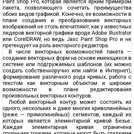
Paint Shop Pro, которая является ярким примером
пакета, позволяющего сочетать преимущества
обоих видов графикой. Конечно, ее возможности в
плане создания и преобразования векторных
изображений не столь впечатляют, как у известных
лидеров векторной графики вроде Adobe Illustrator
или CorelDRAW, но ведь Jasc Paint Shop Pro и не
претендует на роль векторного редактора.
В числе векторных возможностей пакета —
создание векторных форм на основе имеющихся в
системе или подгружаемых шаблонов (их можно
создать собственноручно или найти в Интернет),
формирование различного рода кривых, работа с
текстом как векторным объектом и широкие
возможности в плане редактирования
произвольных векторных контуров.
Любой векторный контур может состоять из
одного, нескольких и даже многих криволинейных
(реже — прямолинейных) сегментов, каждый из
которых является элементарной кривой Безье.
Каждая элементарная кривая ограничена
опорными точками, которые могут быть гладкими