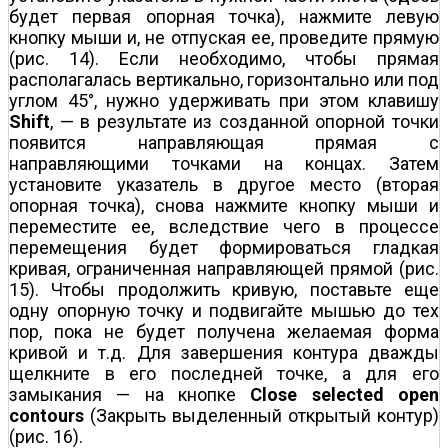
будет первая опорная точка), нажмите левую
кнопку мыши и, не отпуская ее, проведите прямую
(рис. 14). Если необходимо, чтобы прямая
располагалась вертикально, горизонтально или под
углом 45°, нужно удерживать при этом клавишу
Shift
, — в результате из созданной опорной точки
появится направляющая прямая с
направляющими точками на концах. Затем
установите указатель в другое место (вторая
опорная точка), снова нажмите кнопку мыши и
переместите ее, вследствие чего в процессе
перемещения будет формироваться гладкая
кривая, ограниченная направляющей прямой (рис.
15). Чтобы продолжить кривую, поставьте еще
одну опорную точку и подвигайте мышью до тех
пор, пока не будет получена желаемая форма
кривой и т.д. Для завершения контура дважды
щелкните в его последней точке, а для его
замыкания — на кнопке
Close selected open
contours
(Закрыть выделенный открытый контур)
(рис. 16).