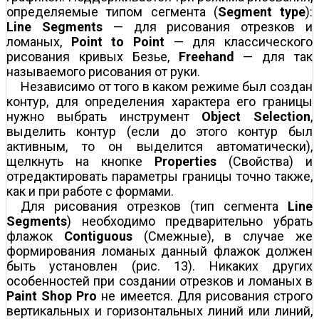
определяемые типом сегмента (
Segment type
):
Line Segments
— для рисования отрезков и
ломаных,
Point to Рoint
— для классического
рисования кривых Безье,
Freehand
— для так
называемого рисования от руки.
Независимо от того в каком режиме был создан
контур, для определения характера его границы
нужно выбрать инструмент
Object Selection
,
выделить контур (если до этого контур был
активным, то он выделится автоматически),
щелкнуть на кнопке
Properties
(Свойства) и
отредактировать параметры границы точно также,
как и при работе с формами.
Для рисования отрезков (тип сегмента
Line
Segments
) необходимо предварительно убрать
флажок
Contiguous
(Смежные), в случае же
формирования ломаных данный флажок должен
быть установлен (рис. 13). Никаких других
особенностей при создании отрезков и ломаных в
Paint Shop Pro
не имеется. Для рисования строго
вертикальных и горизонтальных линий или линий,