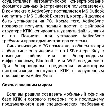
осуществляет автоматическое конвертирование
форматов данных (настраивается пользователем).
В комплекте с ActiveSync поставляется MS Outlook
(не путать с MS Outlook Express!), который должен
быть установлен на PC. Кроме того, ActiveSync
позволяет получить полный доступ к файловой
структуре КПК: копировать и удалять файлы, папки
и т.п. Помните: для установки ActiveSync
требуются права администратора системы!
Синхронизация с PC возможна, в общем-то, при
любом типе соединения — по USB-интерфейсу с
помощью кабеля или по беспроводным:
инфракрасному, Bluetooth- или Wi-Fi-соединению.
При беспроводном соединении инициатором
синхронизации выступает КПК с запущенным
приложением ActiveSync.
Связь с внешним миром
Если вы решили создавать мобильный офис на
базе КПК и сотового телефона, то к последнему
предъявляются два специфических требования: