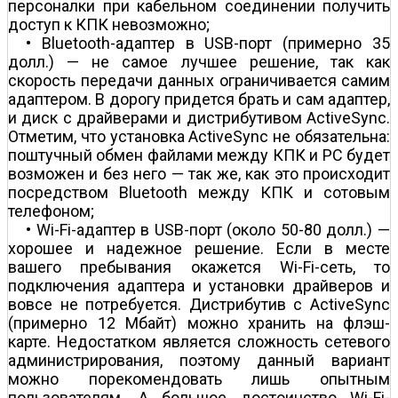
персоналки при кабельном соединении получить
доступ к КПК невозможно;
• Bluetooth-адаптер в USB-порт (примерно 35
долл.) — не самое лучшее решение, так как
скорость передачи данных ограничивается самим
адаптером. В дорогу придется брать и сам адаптер,
и диск с драйверами и дистрибутивом ActiveSync.
Отметим, что установка ActiveSync не обязательна:
поштучный обмен файлами между КПК и PC будет
возможен и без него — так же, как это происходит
посредством Bluetooth между КПК и сотовым
телефоном;
• Wi-Fi-адаптер в USB-порт (около 50-80 долл.) —
хорошее и надежное решение. Если в месте
вашего пребывания окажется Wi-Fi-сеть, то
подключения адаптера и установки драйверов и
вовсе не потребуется. Дистрибутив с ActiveSync
(примерно 12 Мбайт) можно хранить на флэш-
карте. Недостатком является сложность сетевого
администрирования, поэтому данный вариант
можно порекомендовать лишь опытным
пользователям. А большое достоинство Wi-Fi-