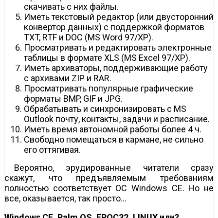
скачивать с них файлы.
Иметь текстовый редактор (или двусторонний
конвертор данных) с поддержкой форматов
TXT, RTF и DOC (MS Word 97/XP).
Просматривать и редактировать электронные
таблицы в формате XLS (MS Excel 97/XP).
Иметь архиваторы, поддерживающие работу
с архивами ZIP и RAR.
Просматривать популярные графические
форматы BMP, GIF и JPG.
Обрабатывать и синхронизировать с MS
Outlook почту, контакты, задачи и расписание.
Иметь время автономной работы более 4 ч.
Свободно помещаться в кармане, не сильно
его оттягивая.
Вероятно, эрудированные читатели сразу
скажут, что предъявляемым требованиям
полностью соответствует ОС Windows CE. Но не
все, оказывается, так просто...
Windows CE, Palm OS, EPOC32, LINUX или?..