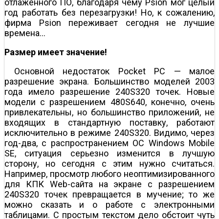
отлаженного ПО, благодаря чему Psion мог целый
год работать без перезагрузки! Но, к сожалению,
фирма Psion переживает сегодня не лучшие
времена...
Размер имеет значение!
Основной недостаток Pocket PC — малое
разрешение экрана. Большинство моделей 2003
года имело разрешение 240Ѕ320 точек. Новые
модели с разрешением 480Ѕ640, конечно, очень
привлекательны, но большинство приложений, не
входящих в стандартную поставку, работают
исключительно в режиме 240Ѕ320. Видимо, через
год-два, с распространением ОС Windows Mobile
SE, ситуация серьезно изменится в лучшую
сторону, но сегодня с этим нужно считаться.
Например, просмотр любого неоптимизированного
для КПК Web-сайта на экране с разрешением
240Ѕ320 точек превращается в мучение; то же
можно сказать и о работе с электронными
таблицами. С простым текстом дело обстоит чуть