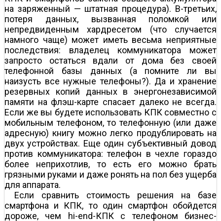
на заряженный — штатная процедура). В-третьих,
потеря данных, вызванная поломкой или
непредвиденным хардресетом (что случается
намного чаще) может иметь весьма неприятные
последствия: владелец коммуникатора может
запросто остаться вдали от дома без своей
телефонной базы данных (а помните ли вы
наизусть все нужные телефоны?). Да и хранение
резервных копий данных в энергонезависимой
памяти на флэш-карте спасает далеко не всегда.
Если же вы будете использовать КПК совместно с
мобильным телефоном, то телефонную (или даже
адресную) книгу можно легко продублировать на
двух устройствах. Еще один субъективный довод
против коммуникатора: телефон в чехле гораздо
более неприхотлив, то есть его можно брать
грязными руками и даже ронять на пол без ущерба
для аппарата.
Если сравнить стоимость решения на базе
смартфона и КПК, то один смартфон обойдется
дороже, чем hi-end-КПК с телефоном бизнес-