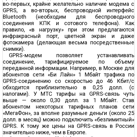
во-первых, крайне желательно наличие модема с
GPRS, а во-вторых, беспроводной интерфейс
Bluetooth (необходим для беспроводного
соединения КПК и сотового телефона). Как
правило, «в нагрузку» при этом предлагаются
инфракрасный порт, цветной экран и даже
фотокамера (делающая весьма посредственные
снимки).
GPRS-модем позволяет устанавливать
соединение, тарифицируемое по объему
переданной информации. Например, в Москве для
абонентов сети «Би Лайн» 1 Мбайт трафика по
GPRS-соединению со скоростью до 46 Кбит/с
обходится приблизительно в 0,25 долл. (с
налогами). У МТС тарифы на GPRS-связь чуть
выше — около 0,30 долл. за 1 Мбайт. Став
абонентом некоторых тарифных планов сети
«МегаФон», за вполне разумные деньги (около 25
долл. в месяц) можно подключить «безлимитный»
GPRS. К тому же цены на GPRS-связь в России
значительно ниже, чем в Европе.