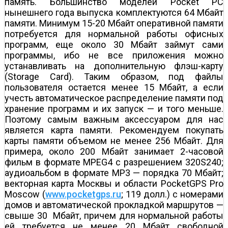
память. Большинство моделей Pocket PC
нынешнего года выпуска комплектуются 64 Мбайт
памяти. Минимум 15-20 Мбайт оперативной памяти
потребуется для нормальной работы офисных
программ, еще около 30 Мбайт займут сами
программы, ибо не все приложения можно
устанавливать на дополнительную флэш-карту
(Storage Card). Таким образом, под файлы
пользователя остается менее 15 Мбайт, а если
учесть автоматическое распределение памяти под
хранение программ и их запуск — и того меньше.
Поэтому самым важным аксессуаром для нас
является карта памяти. Рекомендуем покупать
карты памяти объемом не менее 256 Мбайт. Для
примера, около 200 Мбайт занимает 2-часовой
фильм в формате MPEG4 с разрешением 320Ѕ240;
аудиоальбом в формате MP3 — порядка 70 Мбайт;
векторная карта Москвы и области PocketGPS Pro
Moscow (
www.pocketgps.ru
; 119 долл.) с номерами
домов и автоматической прокладкой маршрутов —
свыше 30 Мбайт, причем для нормальной работы
ей требуется не менее 20 Мбайт свободной