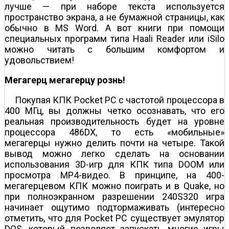
лучше — при наборе текста используется
пространство экрана, а не бумажной страницы, как
обычно в MS Word. А вот книги при помощи
специальных программ типа Haali Reader или iSilo
можно читать с большим комфортом и
удовольствием!
Мегагерц мегагерцу рознь!
Покупая КПК Pocket PC с частотой процессора в
400 МГц, вы должны четко осознавать, что его
реальная производительность будет на уровне
процессора 486DX, то есть «мобильные»
мегагерцы нужно делить почти на четыре. Такой
вывод можно легко сделать на основании
использования 3D-игр для КПК типа DOOM или
просмотра MP4-видео. В принципе, на 400-
мегагерцевом КПК можно поиграть и в Quake, но
при полноэкранном разрешении 240Ѕ320 игра
начинает ощутимо подтормаживать (интересно
отметить, что для Pocket PC существует эмулятор
DOS, который позволяет запускать многие игры