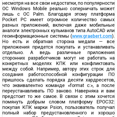
несмотря на все свои недостатки, по популярности
ОС Windows Mobile реально соперничать может
лишь с ОС Palm. Благодаря этому платформа
Pocket PC имеет огромное количество самых
разных приложений, включая даже мобильные
аналоги электронных кульманов типа AutoCAD или
геоинформационные системы (
www.graebert.com
).
Но есть и обратная сторона медали — все
приложения придется покупать и устанавливать
отдельно. А ведь различные приложения
сторонних разработчиков могут не работать на
конкретных моделях КПК или конфликтовать
между собой. Например, автору этих строк для
создания работоспособной конфигурации ПО
пришлось сделать порядка десяти хардресетов,
что эквивалентно команде «format c:», а после
переустанавливать ПО заново. Наверняка и вам
предстоит то же самое. В связи с этим хочется
помянуть добрым словом платформу EPOC32:
покупая КПК марки Psion, пользователь получал
полный набор предустановленного и хорошо