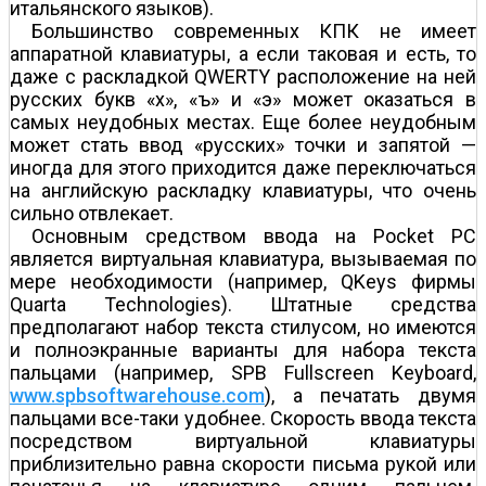
итальянского языков).
Большинство современных КПК не имеет
аппаратной клавиатуры, а если таковая и есть, то
даже с раскладкой QWERTY расположение на ней
русских букв «х», «ъ» и «э» может оказаться в
самых неудобных местах. Еще более неудобным
может стать ввод «русских» точки и запятой —
иногда для этого приходится даже переключаться
на английскую раскладку клавиатуры, что очень
сильно отвлекает.
Основным средством ввода на Pocket PC
является виртуальная клавиатура, вызываемая по
мере необходимости (например, QKeys фирмы
Quarta Technologies). Штатные средства
предполагают набор текста стилусом, но имеются
и полноэкранные варианты для набора текста
пальцами (например, SPB Fullscreen Keyboard,
www.spbsoftwarehouse.com
), а печатать двумя
пальцами все-таки удобнее. Скорость ввода текста
посредством виртуальной клавиатуры
приблизительно равна скорости письма рукой или