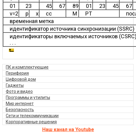
01
23
45
67
89
01
23
45
67
v=2
p
x
cc
M
PT
пос
временная метка
идентификатор источника синхронизации (SSRC)
идентификаторы включаемых источников (CSRC
. . .
ПК и комплектующие
Периферия
Цифровой дом
Гаджеты
Фото и видео
Программы и утилиты
Мир интернет
Безопасность
Сети и телекоммуникации
Корпоративные решения
Наш канал на Youtube