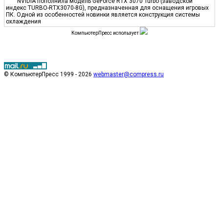
NVIDIA пополнила модель GeForce RTX 3070 Turbo (заводской
индекс TURBO-RTX3070-8G), предназначенная для оснащения игровых
ПК. Одной из особенностей новинки является конструкция системы
охлаждения
КомпьютерПресс использует
© КомпьютерПресс 1999 - 2026
webmaster@compress.ru