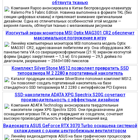
обтянута тканью
Компания Rapoo анонсировала в Китае беспроводную клавиатуру
Ralemo Pre 5 Fabric Edition. Новинка выполнена в формате TKL (без
секции цифровых клавиш) и привлекает внимание оригинальным
дизайном. Одна из отличительных особенностей этой модели —
верхняя панель, обтянутая тканью с меланжевым рисунком
Изогнутый экран монитора MSI Optix MAG301 CR2 обеспечит
максимальное погружение в игру
Линейку компьютерных мониторов MSI пополнила модель Optix
MAG301 CR2, адресованная любителям игр. Она оборудована ЖК-
панелью типа VA со сверхширокоформатным (21:9) экраном изогнутой
формы (радиус закругления — 1,5 м). Его размер — 29,5 дюйма по
диагонали, разрешение — 2560×1080 пикселов
Комплект SilverStone MS12 позволяет превратить SSD
типоразмера M.2 2280 в портативный накопитель
Каталог продукции компании SilverStone пополнил комплект MS12.
Он позволяет создать портативный накопитель на базе
стандартного SSD типоразмера M.2 2280 с интерфейсом PCI Express
SSD-накопители ADATA XPG Spectrix S20G сочетают
производительность с эффектным дизайном
Компания ADATA Technology анонсировала твердотельные
накопители серии XPG Spectrix S20G. Они предназначены для
оснащения игровых ПК и, как утверждают их создатели, сочетают
высокую производительность и эффектный внешний вид
Видеокарта ASUS GeForce RTX 3070 Turbo оснащена системой
охлаждения с одним центробежным вентилятором
Линейку видеоадаптеров ASUS на базе графических процессоров