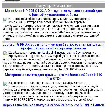
Популярные статьи
Моноблок HP 205 G4 22 AiO — одно из лучших решений для
офисной и удаленной работы
В настоящем обзоре мы рассмотрим модель моноблока от
компании HP, которая является признанным лидером в
производстве компьютеров как для домашнего использования, так и
для офисов. Моноблок HP 205 G4 22 — модель нового семейства,
которая построена на базе процессоров AMD последнего поколения и
отличается неплохой производительностью вкупе с привлекательной
ценой
Logitech G PRO X Superlight — легкая беспроводная мышь для
профессиональных киберспортсменов
Швейцарская компания Logitech G представила беспроводную
игровую мышь Logitech G PRO X Superlight. Новинка предназначена
для профессиональных киберспортсменов, а слово Superlight в ее
названии указывает на малый вес этой модели, который не превышает
63 г. Это почти на четверть меньше по сравнению с анонсированным
пару лет тому назад манипулятором Logitech G PRO Wireless
Материнская плата для домашнего майнинга ASRock H110
Pro BTC+
Как показало недавнее исследование Кембриджского
университета — количество людей, которые пользуются сегодня
криптовалютами, приближается к размеру населения небольшой страны
и это только начало, мир меняется. Поэтому компания ASRock
разработала и выпустила в продажу весьма необычную материнскую
плату — H110 PRO BTC+, которую мы и рассмотрим в этом обзоре
Верхняя панель клавиатуры Rapoo Ralemo Pre 5 Fabric Edition