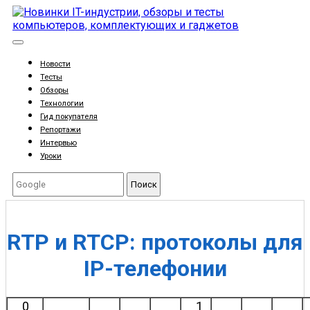
Новости
Тесты
Обзоры
Технологии
Гид покупателя
Репортажи
Интервью
Уроки
Поиск
RTP и RTCP: протоколы для
IP-телефонии
0
1