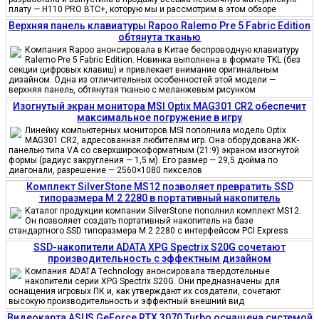
плату — H110 PRO BTC+, которую мы и рассмотрим в этом обзоре
Верхняя панель клавиатуры Rapoo Ralemo Pre 5 Fabric Edition
обтянута тканью
Компания Rapoo анонсировала в Китае беспроводную клавиатуру
Ralemo Pre 5 Fabric Edition. Новинка выполнена в формате TKL (без
секции цифровых клавиш) и привлекает внимание оригинальным
дизайном. Одна из отличительных особенностей этой модели —
верхняя панель, обтянутая тканью с меланжевым рисунком
Изогнутый экран монитора MSI Optix MAG301 CR2 обеспечит
максимальное погружение в игру
Линейку компьютерных мониторов MSI пополнила модель Optix
MAG301 CR2, адресованная любителям игр. Она оборудована ЖК-
панелью типа VA со сверхширокоформатным (21:9) экраном изогнутой
формы (радиус закругления — 1,5 м). Его размер — 29,5 дюйма по
диагонали, разрешение — 2560×1080 пикселов
Комплект SilverStone MS12 позволяет превратить SSD
типоразмера M.2 2280 в портативный накопитель
Каталог продукции компании SilverStone пополнил комплект MS12.
Он позволяет создать портативный накопитель на базе
стандартного SSD типоразмера M.2 2280 с интерфейсом PCI Express
SSD-накопители ADATA XPG Spectrix S20G сочетают
производительность с эффектным дизайном
Компания ADATA Technology анонсировала твердотельные
накопители серии XPG Spectrix S20G. Они предназначены для
оснащения игровых ПК и, как утверждают их создатели, сочетают
высокую производительность и эффектный внешний вид
Видеокарта ASUS GeForce RTX 3070 Turbo оснащена системой