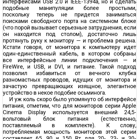
интерфейсами USB 2.0 и IEEE-1394a, но и сделать
подобные манипуляции более простыми,
поскольку теперь не придется заниматься
поисками свободного порта на системном блоке
(что порой вызывает серьезные затруднения, если
он находится под столом), достаточно лишь
протянуть руку к монитору — и проблема решена.
Кстати говоря, от монитора к компьютеру идет
один-единственный кабель, в котором собраны
все интерфейсные линии подключения — и
FireWire, и USB, и DVI, и питание. Такой подход
позволил избавиться от вечного клубка
разномастных проводов, идущих от монитора и
зачастую превращающих изящное, элегантное
устройство в некое подобие осьминога.
И уж коль скоро было упомянуто об интерфейсе
питания, отметим, что для мониторов серии Apple
Cinema Display используется внешний 24,5-
вольтовый блок питания (естественно,
поставляемый в комплекте). К слову,
потребляемая мощность мониторов этой серии
составляет 65, 90 и 150 Вт для 20-, 23- и 30-