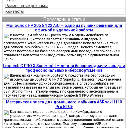
Размещение рекламы
Контакты
Популярные статьи
Моноблок HP 205 G4 22 AiO — одно из лучших решений для
офисной и удаленной работы
В настоящем обзоре мы рассмотрим модель моноблока от
компании HP, которая является признанным лидером в
производстве компьютеров как для домашнего использования, так и
для офисов. Моноблок HP 205 G4 22 — модель нового семейства,
которая построена на базе процессоров AMD последнего поколения и
отличается неплохой производительностью вкупе с привлекательной
ценой
Logitech G PRO X Superlight — легкая беспроводная мышь для
профессиональных киберспортсменов
Швейцарская компания Logitech G представила беспроводную
игровую мышь Logitech G PRO X Superlight. Новинка предназначена
для профессиональных киберспортсменов, а слово Superlight в ее
названии указывает на малый вес этой модели, который не превышает
63 г. Это почти на четверть меньше по сравнению с анонсированным
пару лет тому назад манипулятором Logitech G PRO Wireless
Материнская плата для домашнего майнинга ASRock H110
Pro BTC+
Как показало недавнее исследование Кембриджского
университета — количество людей, которые пользуются сегодня
криптовалютами, приближается к размеру населения небольшой страны
и это только начало, мир меняется. Поэтому компания ASRock
разработала и выпустила в продажу весьма необычную материнскую