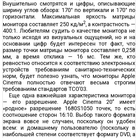
Внушительно смотрятся и цифры, описывающие
ширину углов обзора: 170° по вертикали и 170° по
горизонтали. Максимальная яркость матрицы
2
монитора составляет 250 кд/м
, а контрастность —
400:1. Любителям судить о качестве монитора не
только исходя из визуальных ощущений, но и на
основании цифр будет интересен тот факт, что
размер точки матрицы монитора составляет 0,258
мм, а время отклика — 16 мс. Тем же, кто
ревностно относится к соответствию электронных
устройств требованиям санитарно-технических
норм, будет полезно узнать, что мониторы Apple
Cinema полностью отвечают весьма строгим
требованиям стандартов TCO’03.
Еще одна важнейшая характеристика монитора
— его разрешение. Apple Cinema 20” имеет
«родное» разрешение 1680Ѕ1050 точек, то есть
соотношение сторон 16:10. Выбор такого формата
экрана вовсе не случаен, поскольку он удобен
всем: и домашнему пользователю (поскольку в
наибольшей степени соответствует формату DVD, а