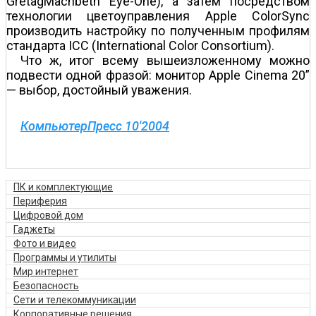
GretagMachbeth Eye-One), а затем посредством
технологии цветоуправления Apple ColorSync
производить настройку по полученным профилям
стандарта ICC (International Color Consortium).
Что ж, итог всему вышеизложенному можно
подвести одной фразой: монитор Apple Cinema 20”
— выбор, достойный уважения.
КомпьютерПресс 10'2004
ПК и комплектующие
Периферия
Цифровой дом
Гаджеты
Фото и видео
Программы и утилиты
Мир интернет
Безопасность
Сети и телекоммуникации
Корпоративные решения