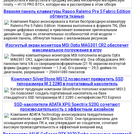
разработала и выпустила в продажу весьма необычную материнскую
плату — H110 PRO BTC+, которую мы и рассмотрим в этом обзоре
Верхняя панель клавиатуры Rapoo Ralemo Pre 5 Fabric Edition
обтянута тканью
Компания Rapoo анонсировала в Китае беспроводную клавиатуру
Ralemo Pre 5 Fabric Edition. Новинка выполнена в формате TKL (без
секции цифровых клавиш) и привлекает внимание оригинальным
дизайном. Одна из отличительных особенностей этой модели —
верхняя панель, обтянутая тканью с меланжевым рисунком
Изогнутый экран монитора MSI Optix MAG301 CR2 обеспечит
максимальное погружение в игру
Линейку компьютерных мониторов MSI пополнила модель Optix
MAG301 CR2, адресованная любителям игр. Она оборудована ЖК-
панелью типа VA со сверхширокоформатным (21:9) экраном изогнутой
формы (радиус закругления — 1,5 м). Его размер — 29,5 дюйма по
диагонали, разрешение — 2560×1080 пикселов
Комплект SilverStone MS12 позволяет превратить SSD
типоразмера M.2 2280 в портативный накопитель
Каталог продукции компании SilverStone пополнил комплект MS12.
Он позволяет создать портативный накопитель на базе
стандартного SSD типоразмера M.2 2280 с интерфейсом PCI Express
SSD-накопители ADATA XPG Spectrix S20G сочетают
производительность с эффектным дизайном
Компания ADATA Technology анонсировала твердотельные
накопители серии XPG Spectrix S20G. Они предназначены для
оснащения игровых ПК и, как утверждают их создатели, сочетают
высокую производительность и эффектный внешний вид
Видеокарта ASUS GeForce RTX 3070 Turbo оснащена системой