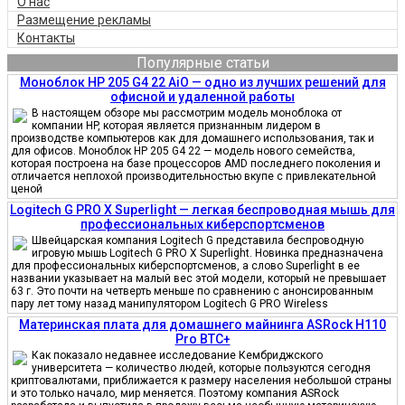
О нас
Размещение рекламы
Контакты
Популярные статьи
Моноблок HP 205 G4 22 AiO — одно из лучших решений для
офисной и удаленной работы
В настоящем обзоре мы рассмотрим модель моноблока от
компании HP, которая является признанным лидером в
производстве компьютеров как для домашнего использования, так и
для офисов. Моноблок HP 205 G4 22 — модель нового семейства,
которая построена на базе процессоров AMD последнего поколения и
отличается неплохой производительностью вкупе с привлекательной
ценой
Logitech G PRO X Superlight — легкая беспроводная мышь для
профессиональных киберспортсменов
Швейцарская компания Logitech G представила беспроводную
игровую мышь Logitech G PRO X Superlight. Новинка предназначена
для профессиональных киберспортсменов, а слово Superlight в ее
названии указывает на малый вес этой модели, который не превышает
63 г. Это почти на четверть меньше по сравнению с анонсированным
пару лет тому назад манипулятором Logitech G PRO Wireless
Материнская плата для домашнего майнинга ASRock H110
Pro BTC+
Как показало недавнее исследование Кембриджского
университета — количество людей, которые пользуются сегодня
криптовалютами, приближается к размеру населения небольшой страны
и это только начало, мир меняется. Поэтому компания ASRock