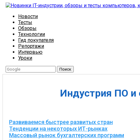
Новости
Тесты
Обзоры
Технологии
Гид покупателя
Репортажи
Интервью
Уроки
Поиск
Индустрия ПО и 
Развиваемся быстрее развитых стран
Тенденции на некоторых ИТ-рынках
Массовый рынок бухгалтерских программ