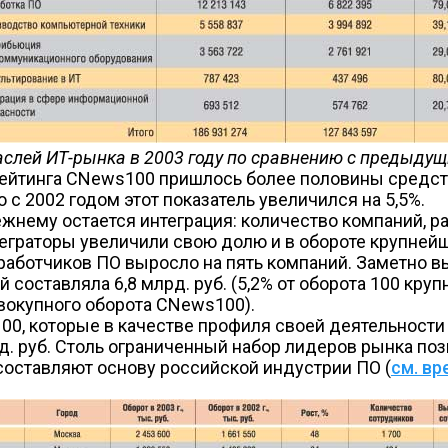
слей ИТ-рынка в 2003 году по сравнению с предыдущи
рейтинга CNews100 пришлось более половины средст
 с 2002 годом этот показатель увеличился на 5,5%.
нему остается интеграция: количество компаний, р
интеграторы увеличили свою долю и в обороте крупне
работчиков ПО выросло на пять компаний. Заметно вы
составляла 6,8 млрд. руб. (5,2% от оборота 100 круп
совокупного оборота CNews100).
00, которые в качестве профиля своей деятельности 
. руб. Столь ограниченный набор лидеров рынка поз
составляют основу российской индустрии ПО (
см. вр