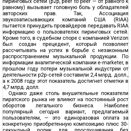
пиринговых сетей (р2р, peer to peer — от равного к
равному) вызывает головную боль у обладателей
авторских прав. Так, Ассоциация
звукозаписывающих компаний США (RIAA)
пытается принудить провайдеров передавать RIAA
информацию о пользователях пиринговых сетей.
Кроме того, в судебном споре с компанией Verizon
был создан прецедент, который позволяет
рассчитывать на успех в борьбе с незаконным
распространением музыкальной продукции. По
информации аналитической компании e-marketer, в
прошлом году потери музыкальной индустрии от
деятельности р2р-сетей составили 2,4 млрд. долл.,
а к 2008 году этот показатель достигнет отметки в
4,7 млрд. долл.
Однако даже столь внушительные показатели
пиратского рынка не влияют на постоянный рост
оборотов легального бизнеса. Наиболее
популярный сегодня вариант, предлагаемый
пользователям, — это единоразовая оплата за
конкретную приобретенную композицию плюс 30-
секундный ролик для прослушивания без