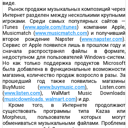
виде.
Рынок продажи музыкальных композиций через
Интернет разделен между несколькими крупными
игроками. Среди самых популярных сайтов —
iTunes (
www.apple.com/itunes
) компании Apple,
Musicmatch (
www.musicmatch.com
) и получивший
второе рождение Napster (
www.napster.com
).
Сервис от Apple появился лишь в прошлом году и
сначала распространял файлы в формате,
недоступном для пользователей Windows-систем.
Но как только поддержка продуктов Microsoft
была добавлена в функциональные возможности
магазина, количество продаж возросло в разы. За
прошедший год также появились магазины
BuyMusic (
www.buymusic.com
), Listen.com
(
www.listen.com
), WalMart Music Downloads
(
musicdownloads. walmart.com
) и др.
Кроме того, в Интернете продолжают
существовать программы типа Kazaa или
Morpheus, пользователи которых могут
обмениваться музыкальными файлами. Проблема