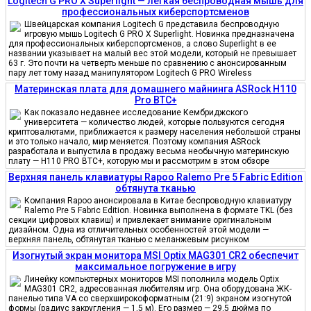
Logitech G PRO X Superlight — легкая беспроводная мышь для
профессиональных киберспортсменов
Швейцарская компания Logitech G представила беспроводную
игровую мышь Logitech G PRO X Superlight. Новинка предназначена
для профессиональных киберспортсменов, а слово Superlight в ее
названии указывает на малый вес этой модели, который не превышает
63 г. Это почти на четверть меньше по сравнению с анонсированным
пару лет тому назад манипулятором Logitech G PRO Wireless
Материнская плата для домашнего майнинга ASRock H110
Pro BTC+
Как показало недавнее исследование Кембриджского
университета — количество людей, которые пользуются сегодня
криптовалютами, приближается к размеру населения небольшой страны
и это только начало, мир меняется. Поэтому компания ASRock
разработала и выпустила в продажу весьма необычную материнскую
плату — H110 PRO BTC+, которую мы и рассмотрим в этом обзоре
Верхняя панель клавиатуры Rapoo Ralemo Pre 5 Fabric Edition
обтянута тканью
Компания Rapoo анонсировала в Китае беспроводную клавиатуру
Ralemo Pre 5 Fabric Edition. Новинка выполнена в формате TKL (без
секции цифровых клавиш) и привлекает внимание оригинальным
дизайном. Одна из отличительных особенностей этой модели —
верхняя панель, обтянутая тканью с меланжевым рисунком
Изогнутый экран монитора MSI Optix MAG301 CR2 обеспечит
максимальное погружение в игру
Линейку компьютерных мониторов MSI пополнила модель Optix
MAG301 CR2, адресованная любителям игр. Она оборудована ЖК-
панелью типа VA со сверхширокоформатным (21:9) экраном изогнутой
формы (радиус закругления — 1,5 м). Его размер — 29,5 дюйма по