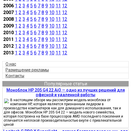
2006
1
2
3
4
5
6
7
8
9
10
11
12
2007
1
2
3
4
5
6
7
8
9
10
11
12
2008
1
2
3
4
5
6
7
8
9
10
11
12
2009
1
2
3
4
5
6
7
8
9
10
11
12
2010
1
2
3
4
5
6
7
8
9
10
11
12
2011
1
2
3
4
5
6
7
8
9
10
11
12
2012
1
2
3
4
5
6
7
8
9
10
11
12
2013
1
2
3
4
5
6
7
8
9
10
11
12
О нас
Размещение рекламы
Контакты
Популярные статьи
Моноблок HP 205 G4 22 AiO — одно из лучших решений для
офисной и удаленной работы
В настоящем обзоре мы рассмотрим модель моноблока от
компании HP, которая является признанным лидером в
производстве компьютеров как для домашнего использования, так и
для офисов. Моноблок HP 205 G4 22 — модель нового семейства,
которая построена на базе процессоров AMD последнего поколения и
отличается неплохой производительностью вкупе с привлекательной
ценой