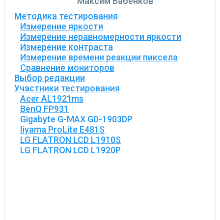
Максим Бабенков
Методика тестирования
Измерение яркости
Измерение неравномерности яркости
Измерение контраста
Измерение времени реакции пиксела
Сравнение мониторов
Выбор редакции
Участники тестирования
Acer AL1921ms
BenQ FP931
Gigabyte G-MAX GD-1903DP
Iiyama ProLite E481S
LG FLATRON LCD L1910S
LG FLATRON LCD L1920P