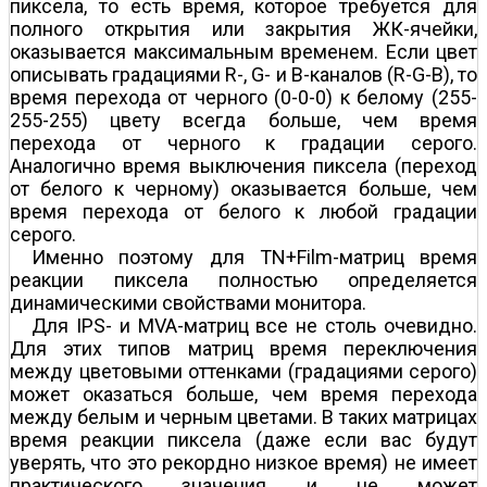
пиксела, то есть время, которое требуется для
полного открытия или закрытия ЖК-ячейки,
оказывается максимальным временем. Если цвет
описывать градациями R-, G- и B-каналов (R-G-B), то
время перехода от черного (0-0-0) к белому (255-
255-255) цвету всегда больше, чем время
перехода от черного к градации серого.
Аналогично время выключения пиксела (переход
от белого к черному) оказывается больше, чем
время перехода от белого к любой градации
серого.
Именно поэтому для TN+Film-матриц время
реакции пиксела полностью определяется
динамическими свойствами монитора.
Для IPS- и MVA-матриц все не столь очевидно.
Для этих типов матриц время переключения
между цветовыми оттенками (градациями серого)
может оказаться больше, чем время перехода
между белым и черным цветами. В таких матрицах
время реакции пиксела (даже если вас будут
уверять, что это рекордно низкое время) не имеет
практического значения и не может