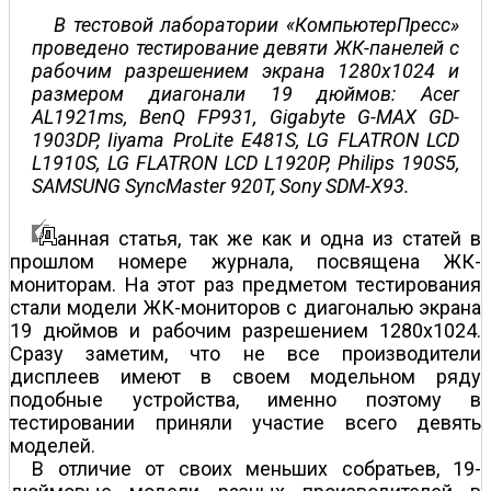
В тестовой лаборатории «КомпьютерПресс»
проведено тестирование девяти ЖК-панелей с
рабочим разрешением экрана 1280х1024 и
размером диагонали 19 дюймов: Acer
AL1921ms, BenQ FP931, Gigabyte G-MAX GD-
1903DP, Iiyama ProLite E481S, LG FLATRON LCD
L1910S, LG FLATRON LCD L1920P, Philips 190S5,
SAMSUNG SyncMaster 920T, Sony SDM-X93.
анная статья, так же как и одна из статей в
прошлом номере журнала, посвящена ЖК-
мониторам. На этот раз предметом тестирования
стали модели ЖК-мониторов с диагональю экрана
19 дюймов и рабочим разрешением 1280х1024.
Сразу заметим, что не все производители
дисплеев имеют в своем модельном ряду
подобные устройства, именно поэтому в
тестировании приняли участие всего девять
моделей.
В отличие от своих меньших собратьев, 19-