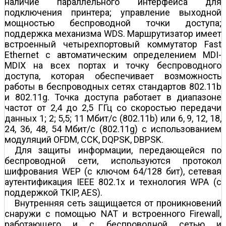
наличие параллельного интерфейса для
подключения принтера; управление выходной
мощностью беспроводной точки доступа;
поддержка механизма WDS. Маршрутизатор имеет
встроенный четырехпортовый коммутатор Fast
Ethernet с автоматическим определением MDI-
MDIX на всех портах и точку беспроводного
доступа, которая обеспечивает возможность
работы в беспроводных сетях стандартов 802.11b
и 802.11g. Точка доступа работает в диапазоне
частот от 2,4 до 2,5 ГГц со скоростью передачи
данных 1; 2; 5,5; 11 Мбит/c (802.11b) или 6, 9, 12, 18,
24, 36, 48, 54 Мбит/c (802.11g) с использованием
модуляций OFDM, CCK, DQPSK, DBPSK.
Для защиты информации, передающейся по
беспроводной сети, используются протокол
шифрования WEP (с ключом 64/128 бит), сетевая
аутентификация IEEE 802.1x и технология WPA (с
поддержкой TKIP, AES).
Внутренняя сеть защищается от проникновений
снаружи с помощью NAT и встроенного Firewall,
работающего и с беспроводной сетью и