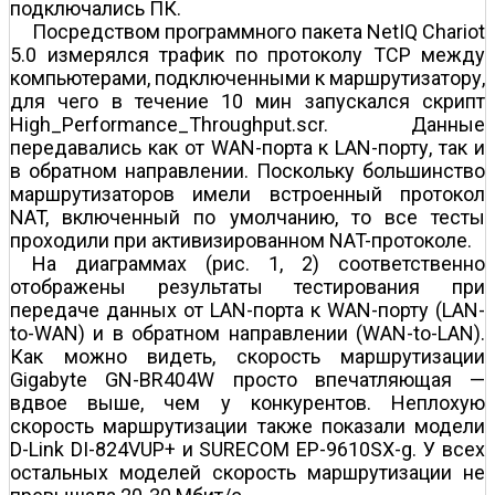
подключались ПК.
Посредством программного пакета NetIQ Chariot
5.0 измерялся трафик по протоколу TCP между
компьютерами, подключенными к маршрутизатору,
для чего в течение 10 мин запускался скрипт
High_Performance_Throughput.scr. Данные
передавались как от WAN-порта к LAN-порту, так и
в обратном направлении. Поскольку большинство
маршрутизаторов имели встроенный протокол
NAT, включенный по умолчанию, то все тесты
проходили при активизированном NAT-протоколе.
На диаграммах (рис. 1, 2) соответственно
отображены результаты тестирования при
передаче данных от LAN-порта к WAN-порту (LAN-
to-WAN) и в обратном направлении (WAN-to-LAN).
Как можно видеть, скорость маршрутизации
Gigabyte GN-BR404W просто впечатляющая —
вдвое выше, чем у конкурентов. Неплохую
скорость маршрутизации также показали модели
D-Link DI-824VUP+ и SURECOM EP-9610SX-g. У всех
остальных моделей скорость маршрутизации не