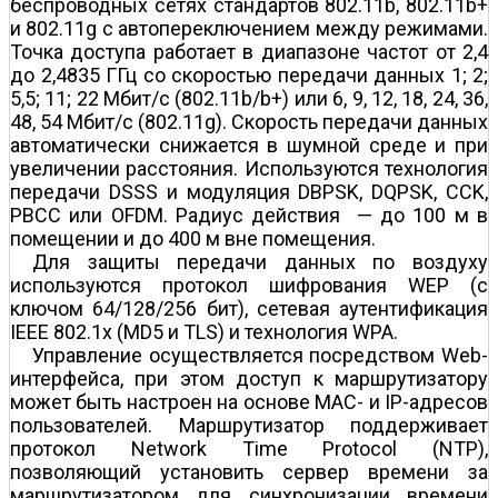
беспроводных сетях стандартов 802.11b, 802.11b+
и 802.11g с автопереключением между режимами.
Точка доступа работает в диапазоне частот от 2,4
до 2,4835 ГГц со скоростью передачи данных 1; 2;
5,5; 11; 22 Мбит/c (802.11b/b+) или 6, 9, 12, 18, 24, 36,
48, 54 Мбит/c (802.11g). Скорость передачи данных
автоматически снижается в шумной среде и при
увеличении расстояния. Используются технология
передачи DSSS и модуляция DBPSK, DQPSK, CCK,
PBCC или OFDM. Радиус действия — до 100 м в
помещении и до 400 м вне помещения.
Для защиты передачи данных по воздуху
используются протокол шифрования WEP (с
ключом 64/128/256 бит), сетевая аутентификация
IEEE 802.1x (MD5 и TLS) и технология WPA.
Управление осуществляется посредством Web-
интерфейса, при этом доступ к маршрутизатору
может быть настроен на основе МАС- и IP-адресов
пользователей. Маршрутизатор поддерживает
протокол Network Time Protocol (NTP),
позволяющий установить сервер времени за
маршрутизатором для синхронизации времени