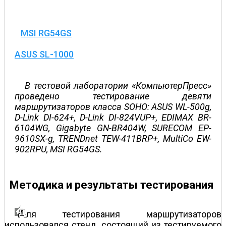
MSI RG54GS
ASUS SL-1000
В тестовой лаборатории «КомпьютерПресс»
проведено тестирование девяти
маршрутизаторов класса SOHO: ASUS WL-500g,
D-Link DI-624+, D-Link DI-824VUP+, EDIMAX BR-
6104WG, Gigabyte GN-BR404W, SURECOM EP-
9610SX-g, TRENDnet TEW-411BRP+, MultiCo EW-
902RPU, MSI RG54GS.
Методика и результаты тестирования
ля тестирования маршрутизаторов
использовался стенд, состоящий из тестируемого