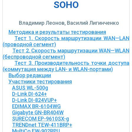
SOHO
Владимир Леонов, Василий Лигинченко
Методика и результаты тестирования
Тест 1. Скорость маршрутизации WAN—LAN
(проводной сегмент)
Тест 2. Скорость маршрутизации WAN—WLAN
(беспроводной сегмент)
Тест 3. Производительность точки доступа
(коммутация между LAN- и WLAN-портами)
Выбор редакции
Участники тестирования
ASUS WL-500g
D-Link DI-624+
D-Link DI-824VUP+
EDIMAX BR-6104WG
Gigabyte GN-BR404W
SURECOM EP-9610SX-g
TRENDnet TEW-411BRP+
MultiCo EW-902RPU