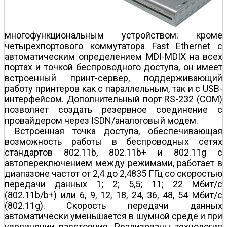
многофункциональным устройством: кроме
четырехпортового коммутатора Fast Ethernet с
автоматическим определением MDI-MDIX на всех
портах и точкой беспроводного доступа, он имеет
встроенный принт-сервер, поддерживающий
работу принтеров как с параллельным, так и с USB-
интерфейсом. Дополнительный порт RS-232 (COM)
позволяет создать резервное соединение с
провайдером через ISDN/аналоговый модем.
Встроенная точка доступа, обеспечивающая
возможность работы в беспроводных сетях
стандартов 802.11b, 802.11b+ и 802.11g с
автопереключением между режимами, работает в
диапазоне частот от 2,4 до 2,4835 ГГц со скоростью
передачи данных 1; 2; 5,5; 11; 22 Мбит/c
(802.11b/b+) или 6, 9, 12, 18, 24, 36, 48, 54 Мбит/c
(802.11g). Скорость передачи данных
автоматически уменьшается в шумной среде и при
увеличении расстояния. Реализованы технология