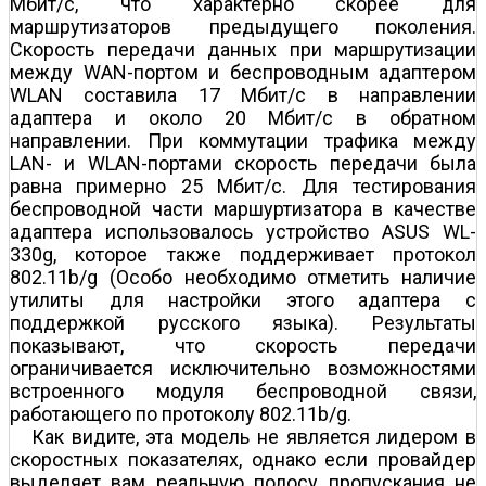
Мбит/c, что характерно скорее для
маршрутизаторов предыдущего поколения.
Скорость передачи данных при маршрутизации
между WAN-портом и беспроводным адаптером
WLAN составила 17 Мбит/c в направлении
адаптера и около 20 Мбит/с в обратном
направлении. При коммутации трафика между
LAN- и WLAN-портами скорость передачи была
равна примерно 25 Мбит/c. Для тестирования
беспроводной части маршуртизатора в качестве
адаптера использовалось устройство ASUS WL-
330g, которое также поддерживает протокол
802.11b/g (Особо необходимо отметить наличие
утилиты для настройки этого адаптера с
поддержкой русского языка). Результаты
показывают, что скорость передачи
ограничивается исключительно возможностями
встроенного модуля беспроводной связи,
работающего по протоколу 802.11b/g.
Как видите, эта модель не является лидером в
скоростных показателях, однако если провайдер
выделяет вам реальную полосу пропускания не