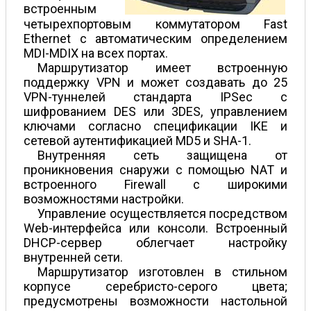
встроенным
четырехпортовым коммутатором Fast
Ethernet с автоматическим определением
MDI-MDIX на всех портах.
Маршрутизатор имеет встроенную
поддержку VPN и может создавать до 25
VPN-туннелей стандарта IPSec с
шифрованием DES или 3DES, управлением
ключами согласно спецификации IKE и
сетевой аутентификацией MD5 и SHA-1.
Внутренняя сеть защищена от
проникновения снаружи с помощью NAT и
встроенного Firewall с широкими
возможностями настройки.
Управление осуществляется посредством
Web-интерфейса или консоли. Встроенный
DHCP-сервер облегчает настройку
внутренней сети.
Маршрутизатор изготовлен в стильном
корпусе серебристо-серого цвета;
предусмотрены возможности настольной