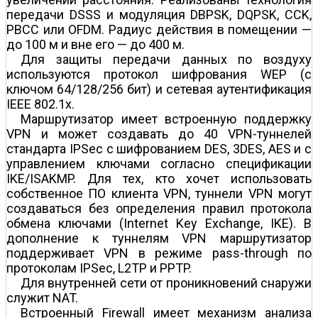
передачи DSSS и модуляция DBPSK, DQPSK, CCK,
PBCC или OFDM. Радиус действия в помещении —
до 100 м и вне его — до 400 м.
Для защиты передачи данных по воздуху
используются протокол шифрования WEP (с
ключом 64/128/256 бит) и сетевая аутентификация
IEEE 802.1x.
Маршрутизатор имеет встроенную поддержку
VPN и может создавать до 40 VPN-туннелей
стандарта IPSec с шифрованием DES, 3DES, AES и с
управлением ключами согласно спецификации
IKE/ISAKMP. Для тех, кто хочет использовать
собственное ПО клиента VPN, туннели VPN могут
создаваться без определения правил протокола
обмена ключами (Internet Key Exchange, IKE). В
дополнение к туннелям VPN маршрутизатор
поддерживает VPN в режиме pass-through по
протоколам IPSec, L2TP и PPTP.
Для внутренней сети от проникновений снаружи
служит NAT.
Встроенный Firewall имеет механизм анализа