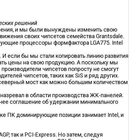
ческих решений
енения, и мы были вынуждены изменить свою
движения своих чипсетов семейства Grantsdale.
зующие процессоры формфактора LGA775. Intel
. И если бы мы стали копировать линию развития
жать цены на свою продукцию. А поскольку мы
 производители чипсетов попросту не смогут
ителей чипсетов, таких как SiS и ряд других.
ь северный мост как можно большим количеством
 назревал в области производства ЖК-панелей.
ннее соглашение об удержании минимального
ке ПК доминирующие позиции занимает Intel, и
P, так и PCI-Express. Но затем, следуя