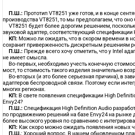
П.Ш.:
Прототип VT8251 уже готов, и в конце сент
производства VT8251, то мы предполагаем, что оно 
VT8251 будет более дорогим решением, поскольку
звуковой адаптер, соответствующий спецификации Hig
КП:
Можно ли ожидать, что в скором времени в но
сохранит приверженность дискретным решениям реа
П.Ш.:
Прежде всего хочу отметить, что у Intel ад
не имеет смысла.
Во-первых, необходимо учесть конечную стоимост
мост, то стоимость такого изделия значительно возр
Во-вторых (и это более серьезная причина), в за
адаптеров беспроводной связи. Поэтому если интег
многих регионах.
КП:
В свете появления спецификации High Definit
Envy24?
П.Ш.:
Спецификация High Definition Audio разрабо
по продвижению решений на базе Envy24 на рынке 
более высокого уровня по сравнению с интегрирова
КП:
Как скоро можно ожидать появления новых ч
П.Ш.
: Хороший вопрос. В нашем обновленном план