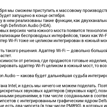
ября мы сможем приступить к массовому производств
будет запущено в конце октября.
 в нем реализованы такие функции, как двухканальн
h Definition Audio (HDA).
вых версиях чипа южного моста появится технология, 
лизации беспроводных интерфейсов, таких как Wi-F
аптер Wi-Fi тоже не целиком интегрирован в южный мо
ь такого решения. Адаптер Wi-Fi — довольно большой
астет.
висимости от региона, где продаются готовые издели
рировать адаптер Wi-Fi целиком в южный мост, то во
ion Audio — какова будет дальнейшая судьба интегри
тана Intel, и здесь мы ничего не можем поделать. П
дискретных звуковых адаптеров (звуковых карт), по
нными решениями, в том числе созданными в соответс
ипсетов с интегрированным графическим ядром Del
е есть два чипсета (в том числе PM890), в которых 