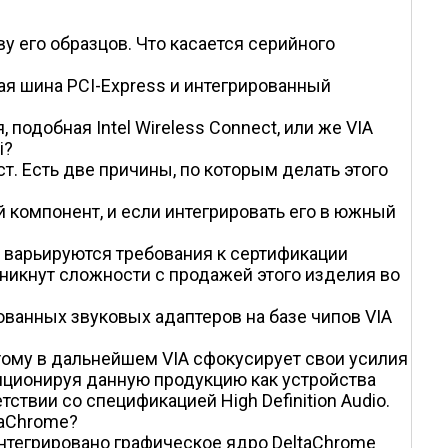
у его образцов. Что касается серийного
ая шина PCI-Express и интегрированный
подобная Intel Wireless Connect, или же VIA
i?
ст. Есть две причины, по которым делать этого
 компонент, и если интегрировать его в южный
я, варьируются требования к сертификации
зникнут сложности с продажей этого изделия во
рованных звуковых адаптеров на базе чипов VIA
оэтому в дальнейшем VIA сфокусирует свои усилия
зиционируя данную продукцию как устройства
твии со спецификацией High Definition Audio.
taChrome?
интегрировано графическое ядро DeltaChrome