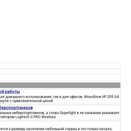
ой работы
ля домашнего использования, так и для офисов. Моноблок HP 205 G4
вкупе с привлекательной ценой
иберспортсменов
ьных киберспортсменов, а слово Superlight в ее названии указывает
лятором Logitech G PRO Wireless
тся к размеру населения небольшой страны и это только начало,