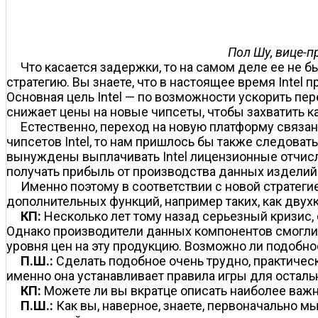
Пол Шу, вице-п
Что касается задержки, то на самом деле ее не
стратегию. Вы знаете, что в настоящее время Intel
Основная цель Intel — по возможности ускорить пе
снижает цены на новые чипсеты, чтобы захватить 
Естественно, переход на новую платформу связа
чипсетов Intel, то нам пришлось бы также следоват
вынуждены выплачивать Intel лицензионные отчисле
получать прибыль от производства данных изделий. И
Именно поэтому в соответствии с новой стратег
дополнительных функций, например таких, как двухк
КП:
Несколько лет тому назад серьезный кризис,
Однако производители данных компонентов смогли 
уровня цен на эту продукцию. Возможно ли подобно
П.Ш.:
Сделать подобное очень трудно, практическ
именно она устанавливает правила игры для осталь
КП:
Можете ли вы вкратце описать наиболее важ
П.Ш.:
Как вы, наверное, знаете, первоначально мы