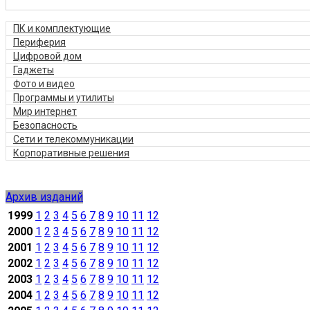
ПК и комплектующие
Периферия
Цифровой дом
Гаджеты
Фото и видео
Программы и утилиты
Мир интернет
Безопасность
Сети и телекоммуникации
Корпоративные решения
Архив изданий
1999
1
2
3
4
5
6
7
8
9
10
11
12
2000
1
2
3
4
5
6
7
8
9
10
11
12
2001
1
2
3
4
5
6
7
8
9
10
11
12
2002
1
2
3
4
5
6
7
8
9
10
11
12
2003
1
2
3
4
5
6
7
8
9
10
11
12
2004
1
2
3
4
5
6
7
8
9
10
11
12