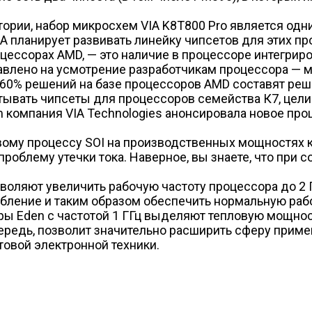
ории, набор микросхем VIA K8T800 Pro является од
A планирует развивать линейку чипсетов для этих п
ессорах AMD, — это наличие в процессоре интегриро
тавлено на усмотрение разработчикам процессора — 
 60% решений на базе процессоров AMD составят реш
атывать чипсеты для процессоров семейства К7, це
m компания VIA Technologies анонсировала новое про
ровому процессу SOI на производственных мощностях
облему утечки тока. Наверное, вы знаете, что при со
оляют увеличить рабочую частоту процессора до 2 Г
ебление и таким образом обеспечить нормальную раб
 Eden с частотой 1 ГГц выделяют тепловую мощность
очередь, позволит значительно расширить сферу прим
ытовой электронной техники.