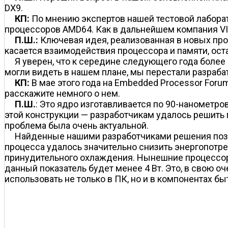
DX9.
КП:
По мнению экспертов нашей тестовой лаборат
процессоров AMD64. Как в дальнейшем компания VI
П.Ш.:
Ключевая идея, реализованная в новых проц
касается взаимодействия процессора и памяти, ос
Я уверен, что к середине следующего года более
могли видеть в нашем плане, мы перестали разраб
КП:
В мае этого года на Embedded Processor Foru
расскажите немного о нем.
П.Ш.
: Это ядро изготавливается по 90-наномет
этой конструкции — разработчикам удалось решить пр
проблема была очень актуальной.
Найденные нашими разработчиками решения позв
процесса удалось значительно снизить энергопотр
принудительного охлаждения. Нынешние процессоры
данный показатель будет менее 4 Вт. Это, в свою 
использовать не только в ПК, но и в компонентах б