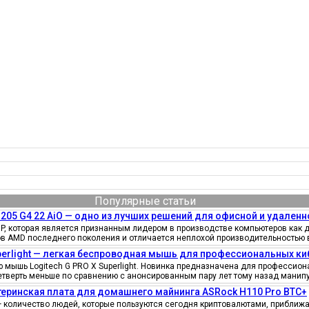
Популярные статьи
205 G4 22 AiO — одно из лучших решений для офисной и удаленн
, которая является признанным лидером в производстве компьютеров как д
ов AMD последнего поколения и отличается неплохой производительностью 
uperlight — легкая беспроводная мышь для профессиональных к
мышь Logitech G PRO X Superlight. Новинка предназначена для профессионал
четверть меньше по сравнению с анонсированным пару лет тому назад манипу
еринская плата для домашнего майнинга ASRock H110 Pro BTC+
количество людей, которые пользуются сегодня криптовалютами, приближае