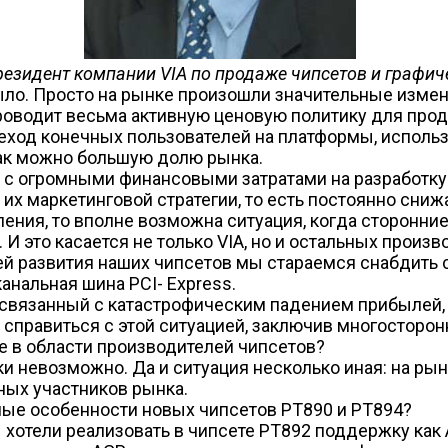
резидент компании VIA по продаже чипсетов и графи
 было. Просто на рынке произошли значительные изм
 проводит весьма активную ценовую политику для про
реход конечных пользователей на платформы, исполь
как можно большую долю рынка.
н с огромными финансовыми затратами на разработку
ь их маркетинговой стратегии, то есть постоянно сни
ния, то вполне возможна ситуация, когда сторонние
 это касается не только VIA, но и остальных производ
ией развития наших чипсетов мы стараемся снабдит
анальная шина PCI- Express.
 связанный с катастрофическим падением прибылей,
справиться с этой ситуацией, заключив многосторо
е в области производителей чипсетов?
и невозможно. Да и ситуация несколько иная: на рын
ных участников рынка.
ные особенности новых чипсетов PT890 и PT894?
 хотели реализовать в чипсете PT892 поддержку как AG