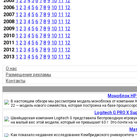
2005
1
2
3
4
5
6
7
8
9
10
11
12
2006
1
2
3
4
5
6
7
8
9
10
11
12
2007
1
2
3
4
5
6
7
8
9
10
11
12
2008
1
2
3
4
5
6
7
8
9
10
11
12
2009
1
2
3
4
5
6
7
8
9
10
11
12
2010
1
2
3
4
5
6
7
8
9
10
11
12
2011
1
2
3
4
5
6
7
8
9
10
11
12
2012
1
2
3
4
5
6
7
8
9
10
11
12
2013
1
2
3
4
5
6
7
8
9
10
11
12
О нас
Размещение рекламы
Контакты
Моноблок HP 
В настоящем обзоре мы рассмотрим модель моноблока от компании HP
22 — модель нового семейства, которая построена на базе процессор
Logitech G PRO X S
Швейцарская компания Logitech G представила беспроводную игровую 
на малый вес этой модели, который не превышает 63 г. Это почти на 
Мат
Как показало недавнее исследование Кембриджского университета — 