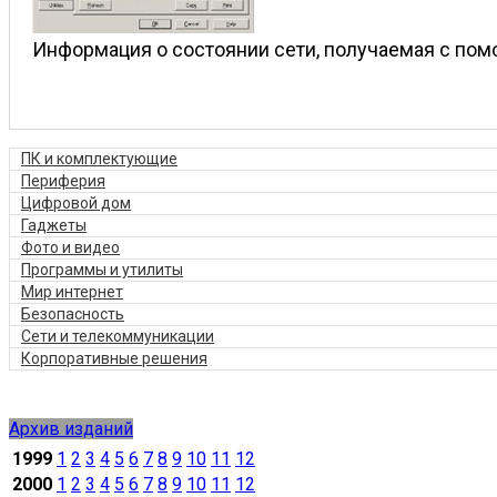
Информация о состоянии сети, получаемая с помощью
ПК и комплектующие
Периферия
Цифровой дом
Гаджеты
Фото и видео
Программы и утилиты
Мир интернет
Безопасность
Сети и телекоммуникации
Корпоративные решения
Архив изданий
1999
1
2
3
4
5
6
7
8
9
10
11
12
2000
1
2
3
4
5
6
7
8
9
10
11
12