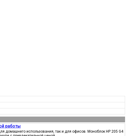
ой работы
ля домашнего использования, так и для офисов. Моноблок HP 205 G4
вкупе с привлекательной ценой