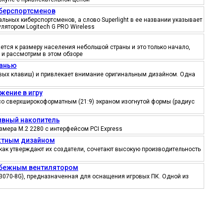
иберспортсменов
ьных киберспортсменов, а слово Superlight в ее названии указывает
лятором Logitech G PRO Wireless
тся к размеру населения небольшой страны и это только начало,
 и рассмотрим в этом обзоре
канью
ровых клавиш) и привлекает внимание оригинальным дизайном. Одна
жение в игру
со сверхширокоформатным (21:9) экраном изогнутой формы (радиус
тивный накопитель
змера M.2 2280 с интерфейсом PCI Express
ектным дизайном
как утверждают их создатели, сочетают высокую производительность
робежным вентилятором
3070-8G), предназначенная для оснащения игровых ПК. Одной из