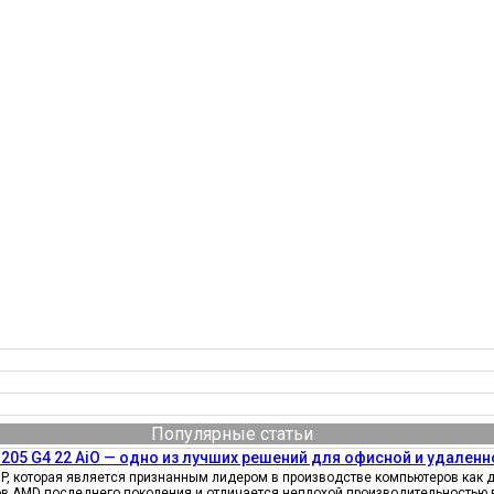
Популярные статьи
205 G4 22 AiO — одно из лучших решений для офисной и удаленн
, которая является признанным лидером в производстве компьютеров как д
ов AMD последнего поколения и отличается неплохой производительностью 