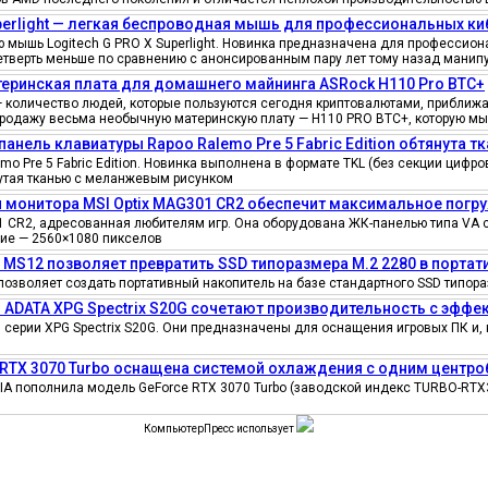
uperlight — легкая беспроводная мышь для профессиональных к
мышь Logitech G PRO X Superlight. Новинка предназначена для профессионал
четверть меньше по сравнению с анонсированным пару лет тому назад манипу
еринская плата для домашнего майнинга ASRock H110 Pro BTC+
количество людей, которые пользуются сегодня криптовалютами, приближае
продажу весьма необычную материнскую плату — H110 PRO BTC+, которую мы
панель клавиатуры Rapoo Ralemo Pre 5 Fabric Edition обтянута т
o Pre 5 Fabric Edition. Новинка выполнена в формате TKL (без секции циф
нутая тканью с меланжевым рисунком
 монитора MSI Optix MAG301 CR2 обеспечит максимальное погру
 CR2, адресованная любителям игр. Она оборудована ЖК-панелью типа VA 
ение — 2560×1080 пикселов
e MS12 позволяет превратить SSD типоразмера M.2 2280 в порта
позволяет создать портативный накопитель на базе стандартного SSD типора
 ADATA XPG Spectrix S20G сочетают производительность с эфф
серии XPG Spectrix S20G. Они предназначены для оснащения игровых ПК и, 
 RTX 3070 Turbo оснащена системой охлаждения с одним цент
IA пополнила модель GeForce RTX 3070 Turbo (заводской индекс TURBO-RTX
КомпьютерПресс использует