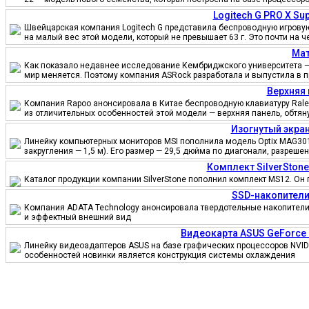
Logitech G PRO X S
Швейцарская компания Logitech G представила беспроводную игровую 
на малый вес этой модели, который не превышает 63 г. Это почти на 
Мат
Как показало недавнее исследование Кембриджского университета — 
мир меняется. Поэтому компания ASRock разработала и выпустила в 
Верхняя 
Компания Rapoo анонсировала в Китае беспроводную клавиатуру Ralem
из отличительных особенностей этой модели — верхняя панель, обтя
Изогнутый экран
Линейку компьютерных мониторов MSI пополнила модель Optix MAG301
закругления — 1,5 м). Его размер — 29,5 дюйма по диагонали, разреш
Комплект SilverSton
Каталог продукции компании SilverStone пополнил комплект MS12. Он 
SSD-накопители
Компания ADATA Technology анонсировала твердотельные накопители 
и эффектный внешний вид
Видеокарта ASUS GeForce
Линейку видеоадаптеров ASUS на базе графических процессоров NVID
особенностей новинки является конструкция системы охлаждения