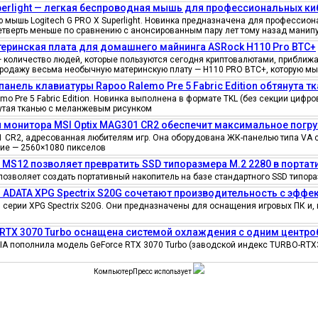
uperlight — легкая беспроводная мышь для профессиональных к
мышь Logitech G PRO X Superlight. Новинка предназначена для профессионал
четверть меньше по сравнению с анонсированным пару лет тому назад манипу
еринская плата для домашнего майнинга ASRock H110 Pro BTC+
количество людей, которые пользуются сегодня криптовалютами, приближае
продажу весьма необычную материнскую плату — H110 PRO BTC+, которую мы
панель клавиатуры Rapoo Ralemo Pre 5 Fabric Edition обтянута т
o Pre 5 Fabric Edition. Новинка выполнена в формате TKL (без секции циф
нутая тканью с меланжевым рисунком
 монитора MSI Optix MAG301 CR2 обеспечит максимальное погру
 CR2, адресованная любителям игр. Она оборудована ЖК-панелью типа VA 
ение — 2560×1080 пикселов
e MS12 позволяет превратить SSD типоразмера M.2 2280 в порта
позволяет создать портативный накопитель на базе стандартного SSD типора
 ADATA XPG Spectrix S20G сочетают производительность с эфф
серии XPG Spectrix S20G. Они предназначены для оснащения игровых ПК и, 
 RTX 3070 Turbo оснащена системой охлаждения с одним цент
IA пополнила модель GeForce RTX 3070 Turbo (заводской индекс TURBO-RTX
КомпьютерПресс использует