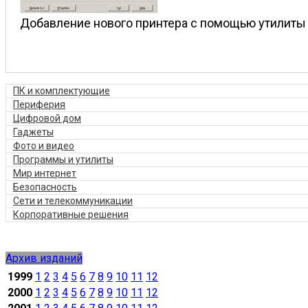
Добавление нового принтера с помощью утилиты Inte
ПК и комплектующие
Периферия
Цифровой дом
Гаджеты
Фото и видео
Программы и утилиты
Мир интернет
Безопасность
Сети и телекоммуникации
Корпоративные решения
Архив изданий
1999
1
2
3
4
5
6
7
8
9
10
11
12
2000
1
2
3
4
5
6
7
8
9
10
11
12