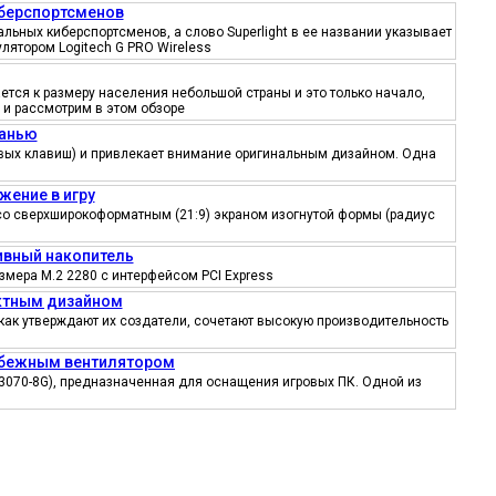
иберспортсменов
ьных киберспортсменов, а слово Superlight в ее названии указывает
лятором Logitech G PRO Wireless
тся к размеру населения небольшой страны и это только начало,
 и рассмотрим в этом обзоре
канью
ровых клавиш) и привлекает внимание оригинальным дизайном. Одна
жение в игру
со сверхширокоформатным (21:9) экраном изогнутой формы (радиус
тивный накопитель
змера M.2 2280 с интерфейсом PCI Express
ектным дизайном
как утверждают их создатели, сочетают высокую производительность
робежным вентилятором
3070-8G), предназначенная для оснащения игровых ПК. Одной из