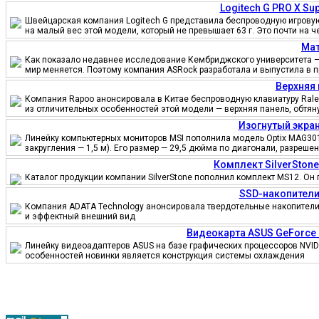
Logitech G PRO X S
Швейцарская компания Logitech G представила беспроводную игровую 
на малый вес этой модели, который не превышает 63 г. Это почти на 
Мат
Как показало недавнее исследование Кембриджского университета — 
мир меняется. Поэтому компания ASRock разработала и выпустила в 
Верхняя 
Компания Rapoo анонсировала в Китае беспроводную клавиатуру Ralem
из отличительных особенностей этой модели — верхняя панель, обтя
Изогнутый экран
Линейку компьютерных мониторов MSI пополнила модель Optix MAG301
закругления — 1,5 м). Его размер — 29,5 дюйма по диагонали, разреш
Комплект SilverSton
Каталог продукции компании SilverStone пополнил комплект MS12. Он 
SSD-накопители
Компания ADATA Technology анонсировала твердотельные накопители 
и эффектный внешний вид
Видеокарта ASUS GeForce
Линейку видеоадаптеров ASUS на базе графических процессоров NVID
особенностей новинки является конструкция системы охлаждения