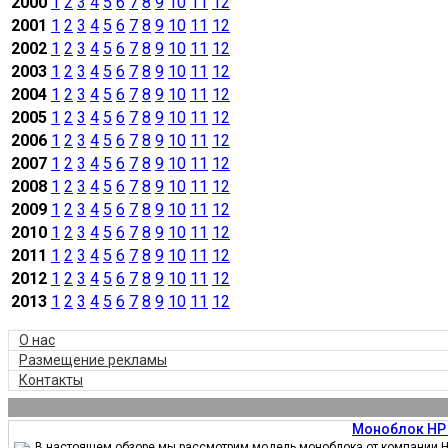
2000
1
2
3
4
5
6
7
8
9
10
11
12
2001
1
2
3
4
5
6
7
8
9
10
11
12
2002
1
2
3
4
5
6
7
8
9
10
11
12
2003
1
2
3
4
5
6
7
8
9
10
11
12
2004
1
2
3
4
5
6
7
8
9
10
11
12
2005
1
2
3
4
5
6
7
8
9
10
11
12
2006
1
2
3
4
5
6
7
8
9
10
11
12
2007
1
2
3
4
5
6
7
8
9
10
11
12
2008
1
2
3
4
5
6
7
8
9
10
11
12
2009
1
2
3
4
5
6
7
8
9
10
11
12
2010
1
2
3
4
5
6
7
8
9
10
11
12
2011
1
2
3
4
5
6
7
8
9
10
11
12
2012
1
2
3
4
5
6
7
8
9
10
11
12
2013
1
2
3
4
5
6
7
8
9
10
11
12
О нас
Размещение рекламы
Контакты
Моноблок HP 
В настоящем обзоре мы рассмотрим модель моноблока от компании HP