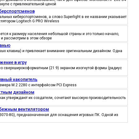
вкупе с привлекательной ценой
иберспортсменов
ьных киберспортсменов, а слово Superlight в ее названии указывает
лятором Logitech G PRO Wireless
тся к размеру населения небольшой страны и это только начало,
 и рассмотрим в этом обзоре
канью
ровых клавиш) и привлекает внимание оригинальным дизайном. Одна
жение в игру
со сверхширокоформатным (21:9) экраном изогнутой формы (радиус
тивный накопитель
змера M.2 2280 с интерфейсом PCI Express
ектным дизайном
как утверждают их создатели, сочетают высокую производительность
робежным вентилятором
3070-8G), предназначенная для оснащения игровых ПК. Одной из