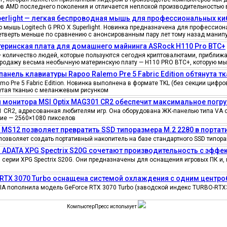
ов AMD последнего поколения и отличается неплохой производительностью 
uperlight — легкая беспроводная мышь для профессиональных к
мышь Logitech G PRO X Superlight. Новинка предназначена для профессионал
четверть меньше по сравнению с анонсированным пару лет тому назад манипу
еринская плата для домашнего майнинга ASRock H110 Pro BTC+
количество людей, которые пользуются сегодня криптовалютами, приближае
продажу весьма необычную материнскую плату — H110 PRO BTC+, которую мы
панель клавиатуры Rapoo Ralemo Pre 5 Fabric Edition обтянута т
o Pre 5 Fabric Edition. Новинка выполнена в формате TKL (без секции циф
нутая тканью с меланжевым рисунком
 монитора MSI Optix MAG301 CR2 обеспечит максимальное погру
 CR2, адресованная любителям игр. Она оборудована ЖК-панелью типа VA 
ение — 2560×1080 пикселов
e MS12 позволяет превратить SSD типоразмера M.2 2280 в порта
позволяет создать портативный накопитель на базе стандартного SSD типора
 ADATA XPG Spectrix S20G сочетают производительность с эфф
серии XPG Spectrix S20G. Они предназначены для оснащения игровых ПК и, 
 RTX 3070 Turbo оснащена системой охлаждения с одним цент
IA пополнила модель GeForce RTX 3070 Turbo (заводской индекс TURBO-RTX
КомпьютерПресс использует