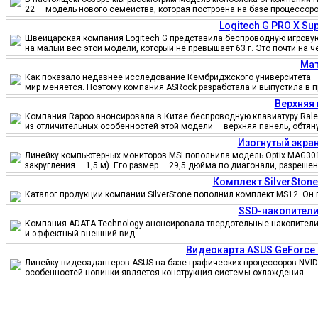
22 — модель нового семейства, которая построена на базе процессор
Logitech G PRO X S
Швейцарская компания Logitech G представила беспроводную игровую 
на малый вес этой модели, который не превышает 63 г. Это почти на 
Мат
Как показало недавнее исследование Кембриджского университета — 
мир меняется. Поэтому компания ASRock разработала и выпустила в 
Верхняя 
Компания Rapoo анонсировала в Китае беспроводную клавиатуру Ralem
из отличительных особенностей этой модели — верхняя панель, обтя
Изогнутый экран
Линейку компьютерных мониторов MSI пополнила модель Optix MAG301
закругления — 1,5 м). Его размер — 29,5 дюйма по диагонали, разреш
Комплект SilverSton
Каталог продукции компании SilverStone пополнил комплект MS12. Он 
SSD-накопители
Компания ADATA Technology анонсировала твердотельные накопители 
и эффектный внешний вид
Видеокарта ASUS GeForce
Линейку видеоадаптеров ASUS на базе графических процессоров NVID
особенностей новинки является конструкция системы охлаждения