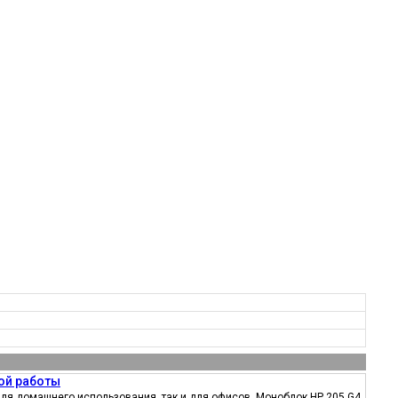
ой работы
ля домашнего использования, так и для офисов. Моноблок HP 205 G4