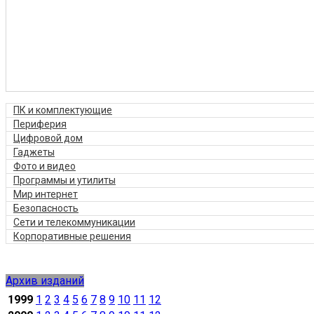
ПК и комплектующие
Периферия
Цифровой дом
Гаджеты
Фото и видео
Программы и утилиты
Мир интернет
Безопасность
Сети и телекоммуникации
Корпоративные решения
Архив изданий
1999
1
2
3
4
5
6
7
8
9
10
11
12