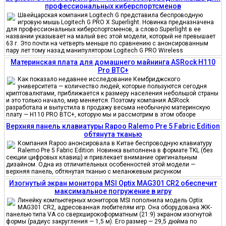
профессиональных киберспортсменов
Швейцарская компания Logitech G представила беспроводную
игровую мышь Logitech G PRO X Superlight. Новинка предназначена
для профессиональных киберспортсменов, а слово Superlight в ее
названии указывает на малый вес этой модели, который не превышает
63 г. Это почти на четверть меньше по сравнению с анонсированным
пару лет тому назад манипулятором Logitech G PRO Wireless
Материнская плата для домашнего майнинга ASRock H110
Pro BTC+
Как показало недавнее исследование Кембриджского
университета — количество людей, которые пользуются сегодня
криптовалютами, приближается к размеру населения небольшой страны
и это только начало, мир меняется. Поэтому компания ASRock
разработала и выпустила в продажу весьма необычную материнскую
плату — H110 PRO BTC+, которую мы и рассмотрим в этом обзоре
Верхняя панель клавиатуры Rapoo Ralemo Pre 5 Fabric Edition
обтянута тканью
Компания Rapoo анонсировала в Китае беспроводную клавиатуру
Ralemo Pre 5 Fabric Edition. Новинка выполнена в формате TKL (без
секции цифровых клавиш) и привлекает внимание оригинальным
дизайном. Одна из отличительных особенностей этой модели —
верхняя панель, обтянутая тканью с меланжевым рисунком
Изогнутый экран монитора MSI Optix MAG301 CR2 обеспечит
максимальное погружение в игру
Линейку компьютерных мониторов MSI пополнила модель Optix
MAG301 CR2, адресованная любителям игр. Она оборудована ЖК-
панелью типа VA со сверхширокоформатным (21:9) экраном изогнутой
формы (радиус закругления — 1,5 м). Его размер — 29,5 дюйма по