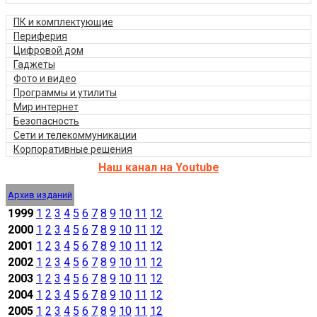
ПК и комплектующие
Периферия
Цифровой дом
Гаджеты
Фото и видео
Программы и утилиты
Мир интернет
Безопасность
Сети и телекоммуникации
Корпоративные решения
Наш канал на Youtube
Архив изданий
1999
1
2
3
4
5
6
7
8
9
10
11
12
2000
1
2
3
4
5
6
7
8
9
10
11
12
2001
1
2
3
4
5
6
7
8
9
10
11
12
2002
1
2
3
4
5
6
7
8
9
10
11
12
2003
1
2
3
4
5
6
7
8
9
10
11
12
2004
1
2
3
4
5
6
7
8
9
10
11
12
2005
1
2
3
4
5
6
7
8
9
10
11
12