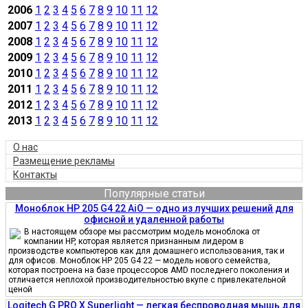
2006
1
2
3
4
5
6
7
8
9
10
11
12
2007
1
2
3
4
5
6
7
8
9
10
11
12
2008
1
2
3
4
5
6
7
8
9
10
11
12
2009
1
2
3
4
5
6
7
8
9
10
11
12
2010
1
2
3
4
5
6
7
8
9
10
11
12
2011
1
2
3
4
5
6
7
8
9
10
11
12
2012
1
2
3
4
5
6
7
8
9
10
11
12
2013
1
2
3
4
5
6
7
8
9
10
11
12
О нас
Размещение рекламы
Контакты
Популярные статьи
Моноблок HP 205 G4 22 AiO — одно из лучших решений для
офисной и удаленной работы
В настоящем обзоре мы рассмотрим модель моноблока от
компании HP, которая является признанным лидером в
производстве компьютеров как для домашнего использования, так и
для офисов. Моноблок HP 205 G4 22 — модель нового семейства,
которая построена на базе процессоров AMD последнего поколения и
отличается неплохой производительностью вкупе с привлекательной
ценой
Logitech G PRO X Superlight — легкая беспроводная мышь для