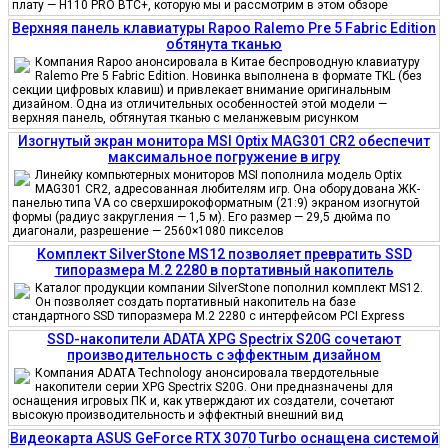
плату — H110 PRO BTC+, которую мы и рассмотрим в этом обзоре
Верхняя панель клавиатуры Rapoo Ralemo Pre 5 Fabric Edition
обтянута тканью
Компания Rapoo анонсировала в Китае беспроводную клавиатуру
Ralemo Pre 5 Fabric Edition. Новинка выполнена в формате TKL (без
секции цифровых клавиш) и привлекает внимание оригинальным
дизайном. Одна из отличительных особенностей этой модели —
верхняя панель, обтянутая тканью с меланжевым рисунком
Изогнутый экран монитора MSI Optix MAG301 CR2 обеспечит
максимальное погружение в игру
Линейку компьютерных мониторов MSI пополнила модель Optix
MAG301 CR2, адресованная любителям игр. Она оборудована ЖК-
панелью типа VA со сверхширокоформатным (21:9) экраном изогнутой
формы (радиус закругления — 1,5 м). Его размер — 29,5 дюйма по
диагонали, разрешение — 2560×1080 пикселов
Комплект SilverStone MS12 позволяет превратить SSD
типоразмера M.2 2280 в портативный накопитель
Каталог продукции компании SilverStone пополнил комплект MS12.
Он позволяет создать портативный накопитель на базе
стандартного SSD типоразмера M.2 2280 с интерфейсом PCI Express
SSD-накопители ADATA XPG Spectrix S20G сочетают
производительность с эффектным дизайном
Компания ADATA Technology анонсировала твердотельные
накопители серии XPG Spectrix S20G. Они предназначены для
оснащения игровых ПК и, как утверждают их создатели, сочетают
высокую производительность и эффектный внешний вид
Видеокарта ASUS GeForce RTX 3070 Turbo оснащена системой