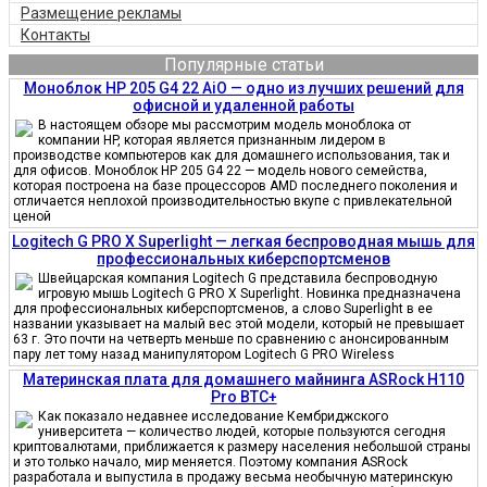
Размещение рекламы
Контакты
Популярные статьи
Моноблок HP 205 G4 22 AiO — одно из лучших решений для
офисной и удаленной работы
В настоящем обзоре мы рассмотрим модель моноблока от
компании HP, которая является признанным лидером в
производстве компьютеров как для домашнего использования, так и
для офисов. Моноблок HP 205 G4 22 — модель нового семейства,
которая построена на базе процессоров AMD последнего поколения и
отличается неплохой производительностью вкупе с привлекательной
ценой
Logitech G PRO X Superlight — легкая беспроводная мышь для
профессиональных киберспортсменов
Швейцарская компания Logitech G представила беспроводную
игровую мышь Logitech G PRO X Superlight. Новинка предназначена
для профессиональных киберспортсменов, а слово Superlight в ее
названии указывает на малый вес этой модели, который не превышает
63 г. Это почти на четверть меньше по сравнению с анонсированным
пару лет тому назад манипулятором Logitech G PRO Wireless
Материнская плата для домашнего майнинга ASRock H110
Pro BTC+
Как показало недавнее исследование Кембриджского
университета — количество людей, которые пользуются сегодня
криптовалютами, приближается к размеру населения небольшой страны
и это только начало, мир меняется. Поэтому компания ASRock
разработала и выпустила в продажу весьма необычную материнскую