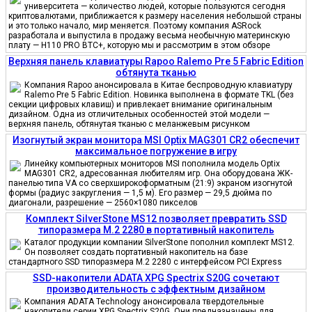
университета — количество людей, которые пользуются сегодня
криптовалютами, приближается к размеру населения небольшой страны
и это только начало, мир меняется. Поэтому компания ASRock
разработала и выпустила в продажу весьма необычную материнскую
плату — H110 PRO BTC+, которую мы и рассмотрим в этом обзоре
Верхняя панель клавиатуры Rapoo Ralemo Pre 5 Fabric Edition
обтянута тканью
Компания Rapoo анонсировала в Китае беспроводную клавиатуру
Ralemo Pre 5 Fabric Edition. Новинка выполнена в формате TKL (без
секции цифровых клавиш) и привлекает внимание оригинальным
дизайном. Одна из отличительных особенностей этой модели —
верхняя панель, обтянутая тканью с меланжевым рисунком
Изогнутый экран монитора MSI Optix MAG301 CR2 обеспечит
максимальное погружение в игру
Линейку компьютерных мониторов MSI пополнила модель Optix
MAG301 CR2, адресованная любителям игр. Она оборудована ЖК-
панелью типа VA со сверхширокоформатным (21:9) экраном изогнутой
формы (радиус закругления — 1,5 м). Его размер — 29,5 дюйма по
диагонали, разрешение — 2560×1080 пикселов
Комплект SilverStone MS12 позволяет превратить SSD
типоразмера M.2 2280 в портативный накопитель
Каталог продукции компании SilverStone пополнил комплект MS12.
Он позволяет создать портативный накопитель на базе
стандартного SSD типоразмера M.2 2280 с интерфейсом PCI Express
SSD-накопители ADATA XPG Spectrix S20G сочетают
производительность с эффектным дизайном
Компания ADATA Technology анонсировала твердотельные
накопители серии XPG Spectrix S20G. Они предназначены для