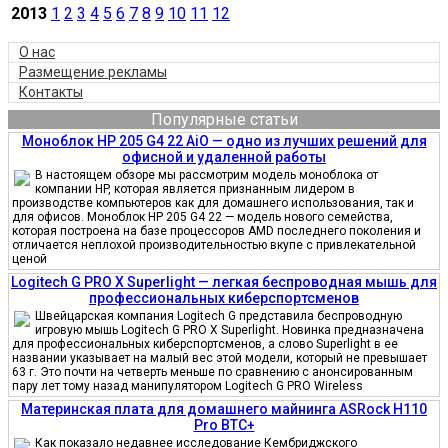
2013
1
2
3
4
5
6
7
8
9
10
11
12
О нас
Размещение рекламы
Контакты
Популярные статьи
Моноблок HP 205 G4 22 AiO — одно из лучших решений для
офисной и удаленной работы
В настоящем обзоре мы рассмотрим модель моноблока от
компании HP, которая является признанным лидером в
производстве компьютеров как для домашнего использования, так и
для офисов. Моноблок HP 205 G4 22 — модель нового семейства,
которая построена на базе процессоров AMD последнего поколения и
отличается неплохой производительностью вкупе с привлекательной
ценой
Logitech G PRO X Superlight — легкая беспроводная мышь для
профессиональных киберспортсменов
Швейцарская компания Logitech G представила беспроводную
игровую мышь Logitech G PRO X Superlight. Новинка предназначена
для профессиональных киберспортсменов, а слово Superlight в ее
названии указывает на малый вес этой модели, который не превышает
63 г. Это почти на четверть меньше по сравнению с анонсированным
пару лет тому назад манипулятором Logitech G PRO Wireless
Материнская плата для домашнего майнинга ASRock H110
Pro BTC+
Как показало недавнее исследование Кембриджского